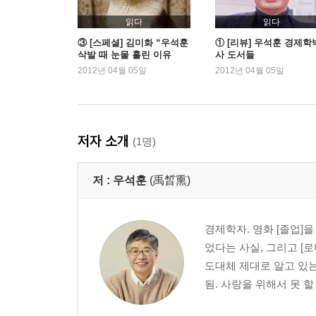
3부 녹색환경綠色環境, 우리가 꿈꾸는 세상?
읽다
읽다
오늘도 액셀을 밟고 있는가
③ [스페셜] 김미화 “우석훈
① [리뷰] 우석훈 경제학
삭발 때 눈물 흘린 이유
사 도서들
버스노선으로 보는 정치공학과 도시학
는…” – 김미화가 본 우석훈
2012년 04월 05일
2012년 04월 05일
광우병 공포, 양지머리를 허하라
건설교통부를 새로 건설하라
강남, 이러다 서라벌 꼴 난다
자동차, 섹슈얼 판타지, 그리고 공공의 적
저자 소개
(1명)
‘공영개발의 투명인간’ 세입자
‘휴대폰 팔아서 쌀 사먹자’는 이들에게
저 :
우석훈
(禹晳熏)
‘짜장면’ 혹은 ‘자장면’보다 더 중요한 것
농협은 농협답게 굴어라
지리산이 왜 명산인지 물으신다면
경제학자. 영화 [졸업]
었다는 사실, 그리고 [
4부 세상단평世上短評, 21세기의 대한민국 스케치
도대체 제대로 알고 있는
중남미형 사회의 문턱에서
됨. 사랑을 위해서 못 할
배가 산으로 가면 경제가 살아날까?
드디어 대망의 2만 불 국민소득?