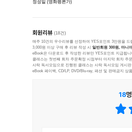
정성일 (영화평론가)
이번 칼럼집에서는 우석훈이 노무현 시대에 벌어
흐르면서 이내 사그라졌지만, 그의 글들이 순전
동시대에 불거졌던 사회적 사안들을 한눈에 훑어볼 
한미 FTA, 서울시장 선거, 뉴타운 건설 등 최근
회원리뷰
(18건)
무엇보다도 그의 글은 논쟁 자체에 머물러 있는 
매주 10건의 우수리뷰를 선정하여 YES포인트 3만원을 드
한발 벗어나 좀더 거시적인 시각으로 각 사안들을 
3,000원 이상 구매 후 리뷰 작성 시
일반회원 300원, 마니아
eBook은 다운로드 후 작성한 리뷰만 YES포인트 지급됩니
또한 이번 칼럼집에서는 각각의 이슈화된 사안들에
클래스는 첫번째 회차 주문확정 시점부터 마지막 회차 주문
사락 독서모임으로 진행된 클래스는 사락 독서모임 게시판
갈무리해보았다. 핵심적인 논쟁의 사안들을 통해서만
eBook 페이백, CD/LP, DVD/Blu-ray, 패션 및 판매금
우석훈 나름의 진단과 평가를 통해서 한국 사회의 또
모두 함께 ‘협동 진화’하는 길, 그것은 구체적이고
18
명
“아토피 없는 동네를 위해 무료 셔틀버스를!” 이
있다.
우석훈은 이러한 삶들의 희망을 일구기 위해 거대
대안 역시 구체적이다. 그것은 조그만 실천, 조그