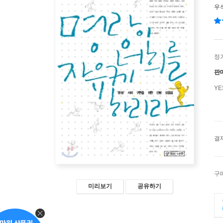
우
정
판
Y
결
구
미리보기
공유하기