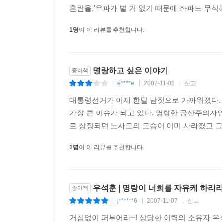
혼란을,'우파가 별 거 없기 때문에 좌파도 무식
1명
이 이 리뷰를 추천합니다.
명랑하고 싶은 이야기
종이책
e****e
2007-11-08
신고
|
|
|
대통령선거가 이제 한달 남짓으로 가까워졌다. 
가장 큰 이슈가 되고 있다. 명랑한 공산주의자인
로 상징되던 노사모의 모습이 이미 사라졌고 그때
1명
이 이 리뷰를 추천합니다.
우석훈 | 명랑이 너희를 자유케 하리
종이책
j******6
2007-11-07
신고
|
|
|
거침없이 퍼부어라~! 상당한 이력의 소유자 우