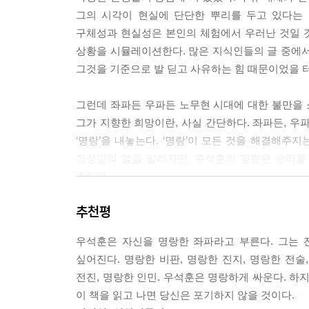
그의 시각이 현실에 단단한 뿌리를 두고 있다는 
구체성과 현실성은 본인의 체험에서 우러난 것일 
상황을 시뮬레이션한다. 많은 지식인들의 글 중에서
그것을 기준으로 발 딛고 사유하는 힘 때문이었을 
그런데 좌파든 우파든 노무현 시대에 대한 불만을 
그가 지향한 희망이란, 사실 간단하다. 좌파든, 우파
‘명랑’을 내놓는다. ‘명랑’이 모든 것을 해결해주
정성일의 말을 빌리자면, 우석훈의 명랑은 승리를
것이다.
추천평
정확히 문제를 되짚고 그것을 해결할 수 있는 길을 
그 다음을 준비해야 한다는 얘기는 지율이나 시
우석훈은 자신을 명랑한 좌파라고 부른다. 그는 
현실처럼 보인다. 반드시 이 정부가 다른 정부보다
싶어진다. 명랑한 비판, 명랑한 진지, 명랑한 전술
절차나 추진 절차가 지나치게 사업자에게 유리한 
전진, 명랑한 인민. 우석훈은 명랑하게 싸운다. 하
구성하는 사람들의 인식에 있는지도 모른다. _‘우리
이 책을 읽고 나면 당신은 포기하지 않을 것이다.