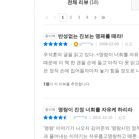
전체 리뷰
(18)
1
2
3
4
반성없는 진보는 명패를 떼라!
종이책
p******e
2008-02-09
신고
|
|
|
우석훈의 글을 읽고 있다. <명랑이 너희를 자
때문에 이 책 한 권을 손에 들고 아직 다 못 읽
은 정작 손에 집어들자마자 놓기 힘들 정도로 나를
1명
이 이 리뷰를 추천합니다.
명랑이 진정 너희를 자유케 하리라
종이책
s******4
2011-10-10
신고
|
|
|
'명랑' 이야기가 나오자 김어준의 '명랑시민 정
과 풀어내는 이야기는 자유롭고명랑하고 때론 