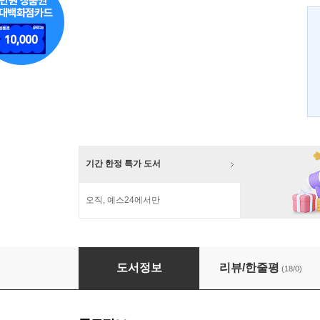
기간 한정 특가 도서
오직, 예스24에서만
명랑이 너희를 자유케 하리라
도서정보
리뷰/한줄평
(18/0)