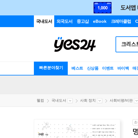
국내도서
외국도서
중고샵
eBook
크레마클럽
C
빠른분야찾기
베스트
신상품
이벤트
바이백
매
웰컴
국내도서
사회 정치
사회비평/비판
소