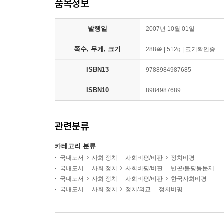
품목정보
발행일
2007년 10월 01일
쪽수, 무게, 크기
288쪽 | 512g | 크기확인중
ISBN13
9788984987685
ISBN10
8984987689
관련분류
카테고리 분류
국내도서
사회 정치
사회비평/비판
정치비평
국내도서
사회 정치
사회비평/비판
빈곤/불평등문제
국내도서
사회 정치
사회비평/비판
한국사회비평
국내도서
사회 정치
정치/외교
정치비평