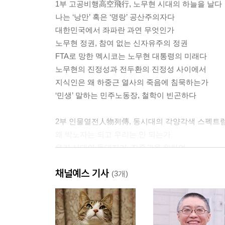
1부 고공비행高空飛行, 노무현 시대의 하늘을 날다
나는 ‘낭만’ 혹은 ‘명랑’ 공산주의자다
대한민국에서 좌파란 과연 무엇인가
노무현 정권, 참여 없는 신자유주의 정권
FTA로 망한 멕시코는 노무현 대통령의 미래다
노무현의 진정성과 전두환의 진정성 사이에서
지식인은 왜 하중근 열사의 죽음에 침묵하는가
‘민생’ 말하는 민주노동장, 철학이 빈곤하다
2부 인물열전人物列傳, 동시대의 각양각색 스펙트
왜 박노자는 되고 우리는 안 되는가
우리 시대의 등대지기, 진중권을 위하여
우리에게 지율 스님은 어떤 존재인가
채널예스 기사
전투적 생타주의의 눈으로 본 강금실
(3개)
오세훈, 공약 지키면 서울은 지옥된다
진보와 극우의 경계에 선 김지하
20대 예비 저자들을 위하여: 대기만성이 당신들의 