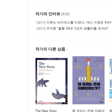
박근혜 의원님께
껍데기에 미쳐버린 공화국이여
작가와 인터뷰
(6개)
깡패들의 공화국이여
[읽다]
인류는 바이러스를 이겼다, 대신 수명은 4년
개헌과 FTA, 그리고 국민투표
[읽다]
우석훈 “불황 10년! 1년치 생활비를 모아라”
한미 FTA, 국민투표를 활용하라
노무현-황우석 동맹과 강양구 동맹
이라크 파병, 보이지 않는 전쟁의 시작
작가의 다른 상품
승자독식 사회와 똘레랑스의 주검
작전명: 5267, 676, 5266
‘방과후 학교’, ‘방과후 옥상’ 되다
6헥타르 정책만은 취소하라
저 가짜 아버지에게 짱돌을!
발문_‘명랑’ 좌파에게 건네는 전언｜정성일(영화평
The New Story
왜 우리는 돈에 지배당
힘