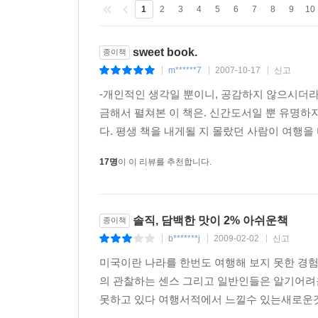
1
2
3
4
5
6
7
8
9
10
sweet book.
종이책
m******7
2007-10-17
신고
|
|
|
-개인적인 생각일 뿐이니, 공감하지 않으시더라두
금해서 펼쳐본 이 책은. 신간도서일 뿐 유명하지
다. 평생 책을 내게될 지 몰랐던 사람이 여행을
17명
이 이 리뷰를 추천합니다.
솔직, 담백한 맛이 2% 아쉬운책
종이책
b*******j
2009-02-02
신고
|
|
|
미국이란 나라를 한번도 여행해 보지 못한 경험
의 관찰하는 센스 그리고 일반인들은 알기어
못하고 있다 여행서적에서 느낄수 있는새로운것