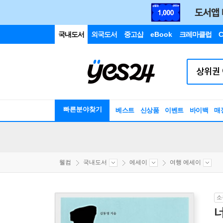
국내도서
외국도서
중고샵
eBook
크레마클럽
C
빠른분야찾기
베스트
신상품
이벤트
바이백
매
웰컴
국내도서
에세이
여행 에세이
소
너