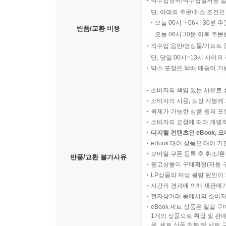
직수입양서/직수입일서중 일
단, 아래의 주문/취소 조건인
오늘 00시 ~ 06시 30분 
반품/교환 비용
오늘 06시 30분 이후 주문
직수입 음반/영상물/기프트 
단, 당일 00시~13시 사이
박스 포장은 택배 배송이 가
소비자의 책임 있는 사유로 
소비자의 사용, 포장 개봉에 
복제가 가능한 상품 등의 포장을 
소비자의 요청에 따라 개별
디지털 컨텐츠인 eBook, 
eBook 대여 상품은 대여 기
모바일 쿠폰 등록 후 취소/환
반품/교환 불가사유
중고상품이 구매확정(자동 
LP상품의 재생 불량 원인이 기
시간의 경과에 의해 재판매가
전자상거래 등에서의 소비자
eBook 세트 상품은 일괄 
1개의 상품으로 취급 및 판매
우, 세트 상품 전부 및 세트