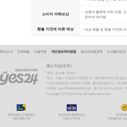
상품의 불량에 의한 반품, 교
소비자 피해보상
준하여 처리됨
환불 지연에 따른 배상
대금 환불 및 환불 지연에 
회사소개
인재채용
이용약관
개인정보처리방침
청소년보호정책
도서홍보안내
대표 : 김석환, 최세라
주소 : 서울시 영등포구 은행로 11, 5층~6층(여의도동,일신
사업자등록번호 : 229-81-37000 통신판매업신고 : 제 200
이메일 : yes24help@yes24.com 호스팅 서비스사업자 :
Copyright ⓒ YES24 Corp. All Rights Reserved.