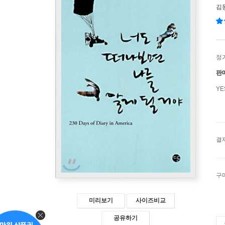
김
정
판
Y
결
구
미리보기
사이즈비교
공유하기