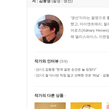
저 :
김동영
(필명 : 생선)
‘생선’이라는 필명으로 
했고, 마이앤트메리, 
어로즈(Xdinary He
해 델리스파이스, 이한철,
작가와 인터뷰
(3개)
[읽다]
김동영 “천국 같은 순간은 늘 있었다”
[읽다]
잘 다니던 직장 잃고 선택한 것은 ‘떠남’ - 김
작가의 다른 상품