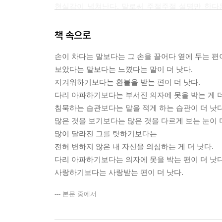
현실감이 넘쳐난다. 말로써 주절주절 설명만 한다
여행에세이이지만 여행 자체에만 집중하지 않고, 자
책 속으로
여행에 대해 이야기 하다보니, 떠오는는 Tv 프로가
손이 차다는 말보다는 그 손을 끌어다 옆에 두는 편이
2일’이라는 프로에 유독 관심이 쏠린다. 저자처럼 
보았다는 말보다는 느꼈다는 말이 더 낫다.
함께 1박 2일이라는 시간동안 국내에 경치좋은 
지겨워하기보다는 환불을 받는 편이 더 낫다.
치우치지 않고 각 서울, 경기도, 충청도 등 각 도를
다리 아파하기보다는 부서진 의자에 못을 박는 게 더
없는 사람들에게 짧은 시간에 적은 비용으로도 할 
침묵하는 습관보다는 말을 적게 하는 습관이 더 낫다
사람들과의
많은 것을 보기보다는 많은 것을 다르게 보는 눈이 
추억과 서로의 소중함을 알아가는 훈훈한 모습도 보
많이 달라진 그를 탓하기보다는
전혀 변하지 않은 내 자신을 의심하는 게 더 낫다.
저자가 떠난 230일간의 미국여행과 1박 2일이라는
다리 아파하기보다는 의자에 못을 박는 편이 더 낫다
떠나고 싶은 충동을 일으키면서 동시에 여행에서 
사랑하기보다는 사랑받는 편이 더 낫다.
소개해 주고, 그곳에서 먹었던 음식들, 그곳에서 
부담스럽게만 느꼈던 나에게 진정한 여행이 무엇인지
--- 본문 중에서
요즘처럼 날씨 좋은 계절에, 주말에 짬을 내어 나도 