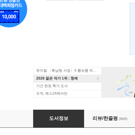
뮤지컬 〈휴남동 서점〉X 황보름 작가 북토크
2026 젊은 작가 1위 : 청예
기간 한정 특가 도서
오직, 예스24에서만
열하광인 (상)
도서정보
리뷰/한줄평
(90/5)