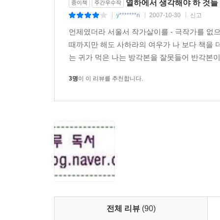
열하에서 생각해야 하 것들
종이책
주간우수작
며칠 전 걸승 덕천이 자신의 표창에 찔려 살해
y*******n
2007-10-30
신고
|
|
|
나타난다.
언제였더라 서울서 작가살이를 - 극작가를 없으로
졸지에 의금부에 쫓기는 신세가 된 이명방은 감기
때까지만 해도 사하라의 여우가 나 보다 책을 
독살당한 시체로 발견되고 이명방은 꼼짝없이 살인
는 귀가 먹은 나는 방각본을 잘못들어 반각본이
나타난다.
3명
이 이 리뷰를 추천합니다.
▶ 등장 인물 소개
이명방 - ‘백탑파’ 연작의 주인공. 왕실의 종친이
정조에게서 금서 『열하일기』의 주해서를 낸 무리를
김진 - 이명방의 친구이자 꽃 미치광이. 금강산으
조명수 - 송도의 이름난 역관 집안 출신. ‘열하광’ 
홍인태 - 책 욕심이 많은 장사꾼. ‘억권루’라는 별
덕천 - 수수께끼의 걸승.
명은주 - 이덕무가 친딸처럼 아끼는 여인. ‘열하광’
박지원 - 『열하일기』의 저자. 백탑 서생들의 지도
이덕무 - ‘열하광’의 주도적 인물. 정조가 명한 자
전체 리뷰
(90)
이옥 - 응제문을 소품체로 써서 정조로부터 정거