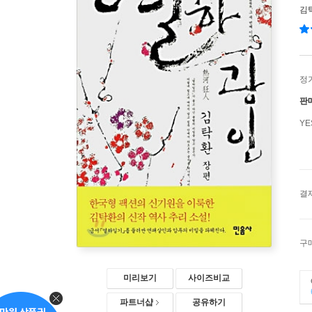
김
정
판
Y
결
구
미리보기
사이즈비교
파트너샵
공유하기