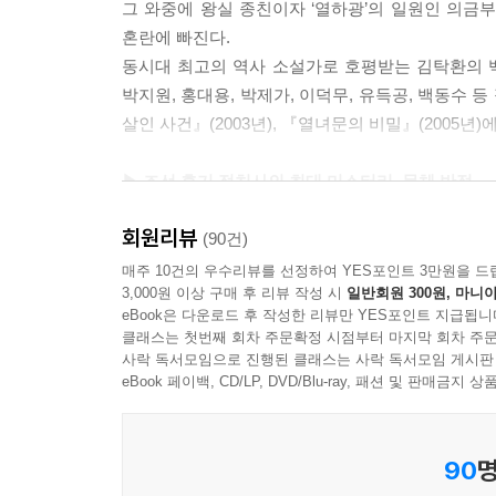
그 와중에 왕실 종친이자 ‘열하광’의 일원인 의
혼란에 빠진다.
동시대 최고의 역사 소설가로 호평받는 김탁환의 백
박지원, 홍대용, 박제가, 이덕무, 유득공, 백동수
살인 사건』(2003년), 『열녀문의 비밀』(2005년)
▶ 조선 후기 정치사의 최대 미스터리, 문체 반정
이 소설은 정조(正祖)가 문체 반정을 일으킨 179
회원리뷰
멀리하고 전통적 고문(古文)을 모범으로 삼도록 
(90건)
지지를 받았던 박지원의 『열하일기(熱河日記)』는
매주 10건의 우수리뷰를 선정하여 YES포인트 3만원을 드
3,000원 이상 구매 후 리뷰 작성 시
일반회원 300원, 마니아
후기 문예 부흥의 싹은 짓밟혔고, 정조는 점차 개혁
eBook은 다운로드 후 작성한 리뷰만 YES포인트 지급됩니
클래스는 첫번째 회차 주문확정 시점부터 마지막 회차 주문
▶ 단순한 추리 소설이 아니라 역사의 흐름 속에 
사락 독서모임으로 진행된 클래스는 사락 독서모임 게시판
백탑파 연작은 18세기 조선을 배경으로 한다. 
eBook 페이백, CD/LP, DVD/Blu-ray, 패션 및 판매금
소설이라는 대중문화가 싹트기 시작하고, 대외적으
아성을 해체해 가던 시기이다. 『열하광인』은 정조
90
명
세력이 나라의 운명을 놓고 벌이는 한 판 승부를 그려