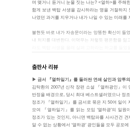
며 맺거니 듣거니 눈물 짓는 나는? <열하>를 주해
함게 보낸 백탑 서생을 감시하라는 명을 거절하지 
나였던 과거를 지우거나 내가 나일 수 있는 미래를 
불현듯 바로 내가 자송문이라는 앙똥한 확신이 들
내 처지를 대변한다. 이덕무는 저렇듯 평온함을 잃
라도 백탑 서생을 몰래 살펴 고하라는 하교를 들었을
나는 너무 쉽게 자송문을 요구하는 쪽에 속하였고 
없다. 명을 받들면 허위로 기울고 명을 어길 때만 진
출판사 리뷰
이왕 서책이 될 거라며 자송문이 아니라 <열하>로 
▶ 금서 『열하일기』를 둘러싼 연쇄 살인과 암투의
많은 글자로 자송문이 채워졌으되, 그 글자들은 없
김탁환의 2007년 신작 장편 소설 『열하광인』이
들어찬 자송문 위로는 단 한 글자도 써 넣기 힘들
반정을 배경으로, 당시 최대 베스트셀러였으나 정조
같다. 지금부터 무슨 일을 하든지, 지금까지보다 더 
정조가 『열하일기』를 금서로 묶은 지 50여 일이 
모여 『열하일기』를 읽는 모임 ‘열하광’의 일원
--- pp.287~288
정조가 있는 것인지, 아니면 백탑파를 사사건건 견
알 수 없는 상황에서 ‘열하광’ 광인들을 모두 공포에