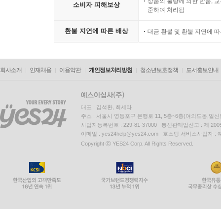
상품의 불량에 의한 반품, 교
소비자 피해보상
준하여 처리됨
환불 지연에 따른 배상
대금 환불 및 환불 지연에 
회사소개
인재채용
이용약관
개인정보처리방침
청소년보호정책
도서홍보안내
대표 : 김석환, 최세라
주소 : 서울시 영등포구 은행로 11, 5층~6층(여의도동,일신
사업자등록번호 : 229-81-37000 통신판매업신고 : 제 200
이메일 : yes24help@yes24.com 호스팅 서비스사업자 :
Copyright ⓒ YES24 Corp. All Rights Reserved.