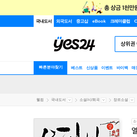
국내도서
외국도서
중고샵
eBook
크레마클럽
C
빠른분야찾기
베스트
신상품
이벤트
바이백
매
웰컴
국내도서
소설/시/희곡
장르소설
소
열