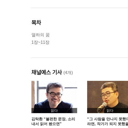
목차
열하의 꿈
1장~11장
채널예스 기사
(4개)
읽다
읽다
김탁환 “불편한 문장, 소리
“그 사람을 만나지 못했
내서 읽어 봤으면”
라면, 작가가 되지 못했