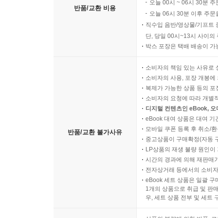
오늘 00시 ~ 06시 30분 
반품/교환 비용
오늘 06시 30분 이후 주문
직수입 음반/영상물/기프트 
단, 당일 00시~13시 사이
박스 포장은 택배 배송이 가
소비자의 책임 있는 사유로 
소비자의 사용, 포장 개봉에 
복제가 가능한 상품 등의 포장을 
소비자의 요청에 따라 개별
디지털 컨텐츠인 eBook, 
eBook 대여 상품은 대여 기
모바일 쿠폰 등록 후 취소/환
반품/교환 불가사유
중고상품이 구매확정(자동 
LP상품의 재생 불량 원인이 기
시간의 경과에 의해 재판매가
전자상거래 등에서의 소비자
eBook 세트 상품은 일괄 
1개의 상품으로 취급 및 판매
우, 세트 상품 전부 및 세트