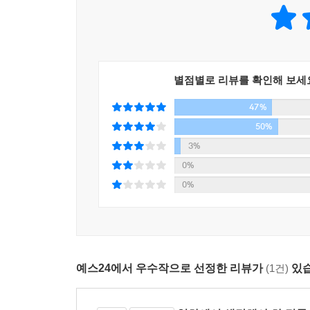
▶ 한국형 팩션의 신기원을 이룩한 작품
백탑파 연작은 2003년 첫 장편 『방각본 살인 사
열어 왔다. 또한 김탁환의 역사 소설은 언제나 그 
작가는 「작가의 말」에서 “‘혁신’이라는 기치를
별점별로 리뷰를 확인해 보세
이제는 누구를 위한 혁신인가를 더 깊이 따져 보아야
47%
것은 개혁 정권의 한 장이 마무리되는 요즈음 우리
50%
▶ 줄거리 소개
3%
1792년 10월 19일 백탑파 서생들에게 날벼
0%
이유로 백탑파의 우두머리인 박지원, 이덕무, 박제
0%
젊은이들을 현혹할 수 있다는 이유로 요주의 금서로
백탑파 서생들은 조만간 정조가 자신들을 모조리 
갈팡질팡한다.
한편 이명방은 『열하일기』를 몰래 숨어 읽는 사
예스24에서 우수작으로 선정한 리뷰가
(1건)
있습
친딸처럼 아끼는 여인 명은주, 역관 조명수, 걸승 덕
‘열하광’의 마지막 모임이 있던 어느 날 의문의 무
무리를 적발해 내라는 밀명을 받는다. 정조의 밀