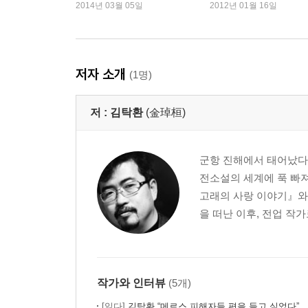
거야.”
2014년 03월 05일
2012년 01월 16일
저자 소개
(1명)
저 :
김탁환
(金琸桓)
군항 진해에서 태어났다
전소설의 세계에 푹 빠
고래의 사랑 이야기』와 
을 떠난 이후, 전업 작
작가와 인터뷰
(5개)
[읽다]
김탁환 “메르스 피해자들 편을 들고 싶었다”