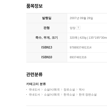
품목정보
발행일
2007년 09월 28일
판형
양장
쪽수, 무게, 크기
320쪽 | 420g | 135*195*30
ISBN13
9788937481314
ISBN10
8937481316
관련분류
카테고리 분류
국내도서
소설/시/희곡
장르소설
역사
국내도서
소설/시/희곡
한국소설
한국 장편소설