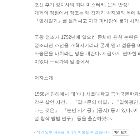
조선 후기 정치사의 최대 미스터리, 문체 반정!
개혁의 정점에서 정조는 왜 갑자기 박지원의 목에 
『열하일기』를 둘러싸고 지금 피바람이 불기 시작
국왕 정조가 1792년에 일으킨 문체에 관한 논란은
정조라면 조선을 개혁시키리라 굳게 믿고 젊음을 
자송문을 바치라는 명을 내린다. 지금까지 연마한 
이었다.―작가의 말 중에서
저자소개
1968년 진해에서 태어나 서울대학교 국어국문학과와
각본 살인 사건』, 『열녀문의 비밀』, 『열하광인』,
다는 것은』, 『눈먼 시계공』(공저) 등이 있다. 
설 창작 방법 연구』 등을 출간하였다.
책의 일부 내용을 미리 읽어보실 수 있습니다.
미리보기