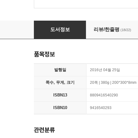
옛날 종이 딱지 놀이
도서정보
리뷰/한줄평
(18/22)
품목정보
발행일
2016년 04월 25일
쪽수, 무게, 크기
20쪽 | 380g | 200*300*8mm
ISBN13
8809416540290
ISBN10
9416540293
관련분류