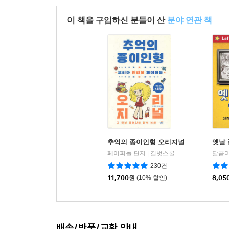
이 책을 구입하신 분들이 산
분야 연관 책
추억의 종이인형 오리지널
옛날 
페이퍼돌 편저
길벗스쿨
달곰미
|
230건
11,700
원
(10% 할인)
8,05
배송/반품/교환 안내