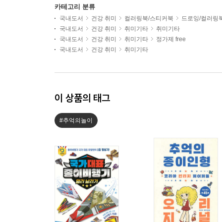
카테고리 분류
국내도서
건강 취미
컬러링북/스티커북
드로잉/컬러링
국내도서
건강 취미
취미기타
취미기타
국내도서
건강 취미
취미기타
정가제 free
국내도서
건강 취미
취미기타
이 상품의 태그
#추억의놀이