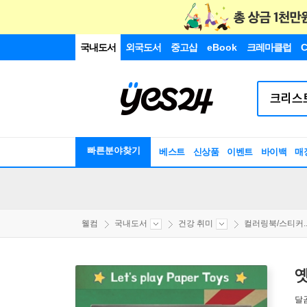
국내도서
외국도서
중고샵
eBook
크레마클럽
C
빠른분야찾기
베스트
신상품
이벤트
바이백
매
웰컴
국내도서
건강 취미
컬러링북/스티커..
옛
달