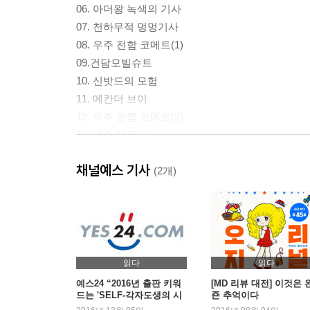
06. 아더왕 녹색의 기사
07. 천하무적 멍멍기사
08. 우주 전함 코메트(1)
09.건담모빌슈트
10. 신밧드의 모험
11. 메칸더 브이
12. 우주 전함 코메트(2)
13. 괴수 대군단
14. 흥부놀부 행진곡
채널예스 기사
(2개)
- 종이 놀이판
15. 야구 놀이판
16. 축구 놀이판
17. 뱀 주사위 놀이
18. 전투 주사위 놀이
읽다
읽다
예스24 “2016년 출판 키워
[MD 리뷰 대전] 이것은 
드는 'SELF-각자도생의 시
죤 추억이다
대’”