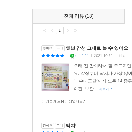
전체 리뷰
(18)
1
옛날 감성 그대로 놀 수 있어요
종이책
구매
e******4
2021-10-31
신고
|
|
|
오래 전 만화라서 잘 모르지만
요. 앞장부터 딱지가 가장 많
'괴수대군단'까지 모두 14 
이판, 보관...
더보기
이 리뷰가 도움이 되었나요?
딱지!
종이책
구매