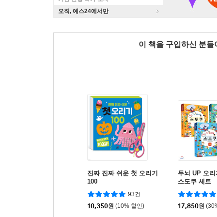
오직, 예스24에서만
이 책을 구입하신 분
진짜 진짜 쉬운 첫 오리기
두뇌 UP 오
100
스도쿠 세트
93건
10,350
원
(10% 할인)
17,850
원
(30