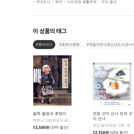
국내도서
유아
누리과정 생활주제
우리 동네
이 상품의 태그
#옛이야기
#호랑이동화
#국립어린이청소년도서관사
팥죽 할멈과 호랑이
천둥 꼬마 선녀 번개 꼬
마 선녀
백희나 그림/박윤규 글
시공주니어
|
한강 글/진태람 그림
문학동네
|
13,500
원
(10% 할인)
12,150
원
(10% 할인)