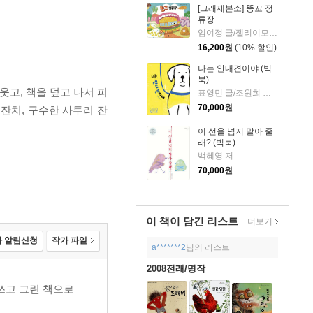
[그래제본소] 똥꼬 정
류장
임여정 글/젤리이모 그림
16,200
원
(10% 할인)
나는 안내견이야 (빅
북)
웃고, 책을 덮고 나서 피
표영민 글/조원희 그림
70,000
원
 잔치, 구수한 사투리 잔
이 선을 넘지 말아 줄
래? (빅북)
백혜영 저
70,000
원
이 책이 담긴
리스트
더보기
 알림신청
작가 파일
a*******2
님의 리스트
2008전래/명작
쓰고 그린 책으로