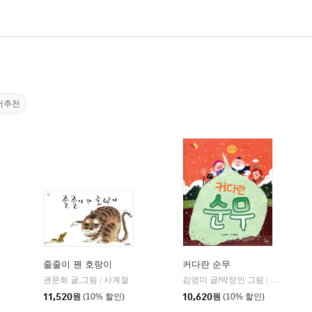
서추천
줄줄이 꿴 호랑이
커다란 순무
권문희 글,그림
사계절
김영미 글/박정인 그림
하루놀
|
|
11,520
원
(10% 할인)
10,620
원
(10% 할인)