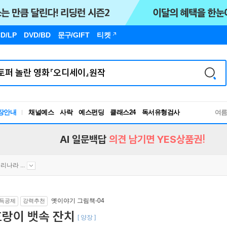
D/LP
DVD/BD
문구
/GIFT
티켓
장안내
채널예스
사락
예스펀딩
클래스24
독서유형검사
여
RBTI Lab
독서유형검사
AI 일문백답
의견 남기면 YES상품권!
리나라 ...
옛이야기 그림책-04
득공제
강력추천
호랑이 뱃속 잔치
[ 양장 ]