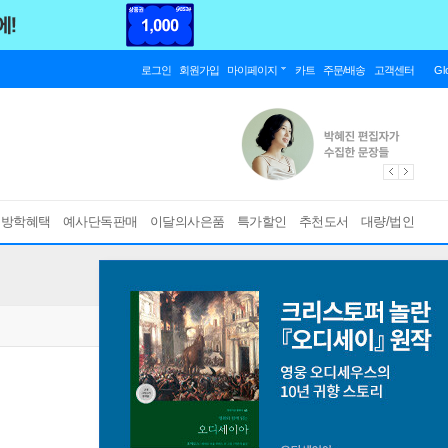
로그인
회원가입
마이페이지
카트
주문/배송
고객센터
Gl
름방학혜택
예사단독판매
이달의사은품
특가할인
추천도서
대량/법인