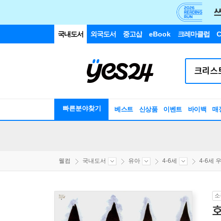
국내도서
외국도서
중고샵
eBook
크레마클럽
C
빠른분야찾기
베스트
신상품
이벤트
바이백
매
웰컴
국내도서
유아
4-6세
4-6세 우
소