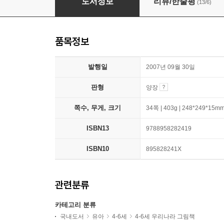
도서정보
리뷰/한줄평
(13/6)
품목정보
발행일
2007년 09월 30일
판형
양장
쪽수, 무게, 크기
34쪽 | 403g | 248*249*15m
ISBN13
9788958282419
ISBN10
895828241X
관련분류
카테고리 분류
국내도서
유아
4-6세
4-6세 우리나라 그림책