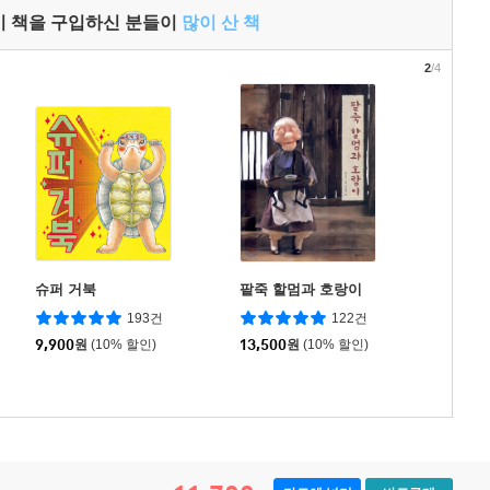
이 책을 구입하신 분들이
많이 산 책
2
/4
슈퍼 거북
팥죽 할멈과 호랑이
193건
122건
9,900
원
(10% 할인)
13,500
원
(10% 할인)