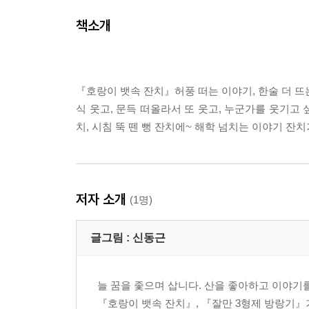
책소개
『호랑이 뱃속 잔치』허풍 떠는 이야기, 한술 더 뜨는
식 웃고, 문득 떠올라서 또 웃고, 누군가를 웃기고 
치, 시침 뚝 뗀 뻥 잔치에~ 해학 넘치는 이야기 잔
저자 소개
(1명)
글그림 :
신동근
늘 꿈을 좇으며 삽니다. 산을 좋아하고 이야기
『호랑이 뱃속 잔치』, 『잘만 3형제 방랑기』