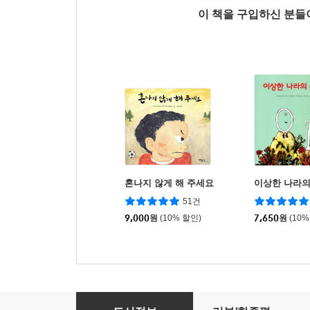
이 책을 구입하신 분
혼나지 않게 해 주세요
이상한 나라의
51건
9,000
원
(10% 할인)
7,650
원
(10%
호랑이 뱃속 잔치