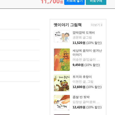
11,700
카트에 넣기
바로구매
원
옛이야기 그림책
더보기
깜박깜박 도깨비
권문희 글그림
11,520
원
(10% 할인)
세상에 음악이 생겨난
이야기
여송연 글/김솔미 그림
9,450
원
(10% 할인)
토끼와 호랑이
이현진 글, 그림
12,600
원
(10% 할인)
좁쌀 반 됫박
김장성 글/이윤희 그림
12,420
원
(10% 할인)