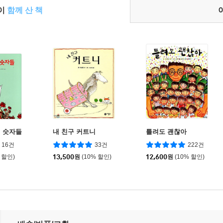
들이
함께 산 책
 숫자들
내 친구 커트니
틀려도 괜찮아
16건
33건
222건
 할인)
13,500
원
(10% 할인)
12,600
원
(10% 할인)