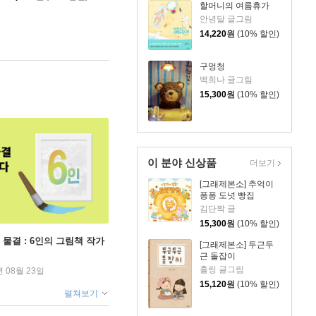
할머니의 여름휴가
안녕달 글그림
14,220
원
(10% 할인)
구멍청
백희나 글그림
15,300
원
(10% 할인)
이 분야 신상품
더보기
[그래제본소] 추억이
퐁퐁 도넛 빵집
김단짝 글
15,300
원
(10% 할인)
 물결 : 6인의 그림책 작가
[그래제본소] 두근두
근 돌잡이
홀링 글그림
년 08월 23일
15,120
원
(10% 할인)
펼쳐보기