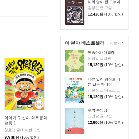
해와 달이 된 오누이
김성민 글,그림
12,420
원
(10% 할인)
이 분야 베스트셀러
더보기
복숭아와 애벌레
안녕달 글그림
15,120
원
(10% 할인)
나쁜 일이 있어도 나
쁜 날은 아니야
정문정 글/피도크 그림/천근아 감수
15,120
원
(10% 할인)
수박 수영장
안녕달 글,그림
이야기 귀신이 와르릉와
12,600
원
(10% 할인)
르릉 1
천효정 글/최미란 그림
문학동네
|
9,900
원
(10% 할인)