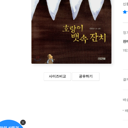
신
정
판
Y
사이즈비교
공유하기
결
배
배