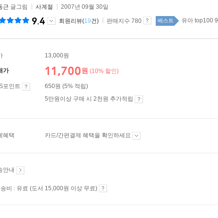
동근
글그림
사계절
2007년 09월 30일
9.4
유아 top100 
회원리뷰(
19
건)
판매지수 780
베스트
가
13,000원
11,700
원
매가
(10% 할인)
ES포인트
650원 (5% 적립)
5만원이상 구매 시 2천원 추가적립
제혜택
카드/간편결제 혜택을 확인하세요
송안내
송비 : 유료 (도서 15,000원 이상 무료)