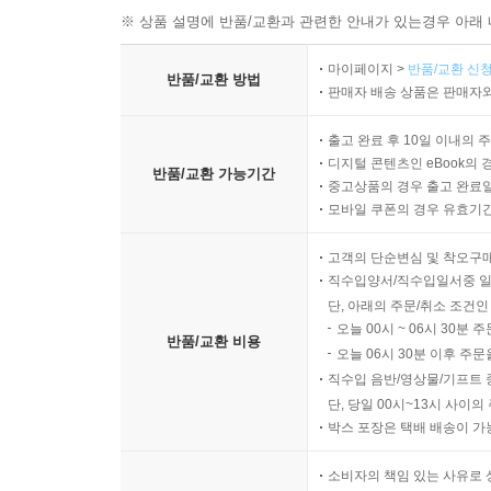
※ 상품 설명에 반품/교환과 관련한 안내가 있는경우 아래 
마이페이지 >
반품/교환 신청
반품/교환 방법
판매자 배송 상품은 판매자와
출고 완료 후 10일 이내의 
디지털 콘텐츠인 eBook의 
반품/교환 가능기간
중고상품의 경우 출고 완료일
모바일 쿠폰의 경우 유효기간(
고객의 단순변심 및 착오구
직수입양서/직수입일서중 일
단, 아래의 주문/취소 조건인
오늘 00시 ~ 06시 30분 
반품/교환 비용
오늘 06시 30분 이후 주문
직수입 음반/영상물/기프트 
단, 당일 00시~13시 사이
박스 포장은 택배 배송이 가
소비자의 책임 있는 사유로 