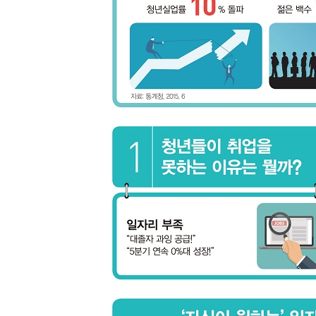
다양하게 활용되는 열연 및 냉연재
가장 단단한 철, 후판
녹이 슬지 않는 강, 스테인리스
고부가가치 자동차용 강재
CHAPTER 02 시장: 변화 속 새바람이 불고 있는 
01 둔화되는 철강 성장률
중국의 철강 수요 부진과 가격 약세
국내 철강 시황 역시 부진
02 하락세인 봉형강, 상승세인 판재류
가파른 속도로 증가하고 있는 자동차 강재
자동차업체를 따라 현지로 진출하는 철강업체들
국내의 자동차용 강판업체
03 자동차 강판의 새로운 트렌드