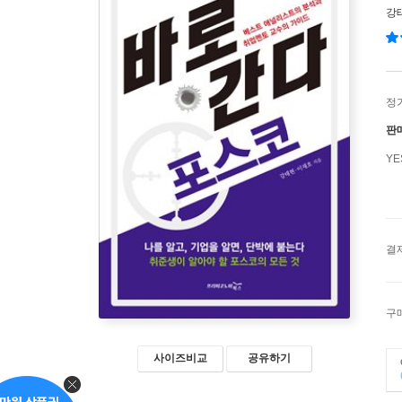
강
정
판
Y
결
구
사이즈비교
공유하기