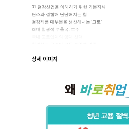
01 철강산업을 이해하기 위한 기본지식
탄소와 결합해 단단해지는 철
철강제품 대부분을 생산해내는 ‘고로’
최대 철광석 수출국, 호주
국내 고로업계의 양대 산맥
철광석과 유연탄 모두 수입에 의존
보완재적 역할의 ‘전기로’
상세 이미지
한국의 높은 철스크랩 자급자족률
02 구매에서 최종 생산까지, 철강 가치사슬
원재료의 구매
쇳물 생산의 기초 공정, 제선
쇳물을 단단한 강으로, 제강·연속주조 공정
압연공정을 통한 가공과정
전기로에서의 쇳물 생산
03 생활 속 가까이 존재하는 철강제품