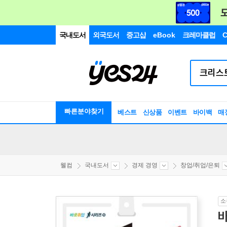
국내도서
외국도서
중고샵
eBook
크레마클럽
C
빠른분야찾기
베스트
신상품
이벤트
바이백
매
웰컴
국내도서
경제 경영
창업/취업/은퇴
소