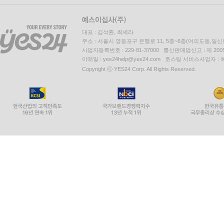
대표 : 김석환, 최세라
주소 : 서울시 영등포구 은행로 11, 5층~6층(여의도동,일신
사업자등록번호 : 229-81-37000 통신판매업신고 : 제 200
이메일 : yes24help@yes24.com 호스팅 서비스사업자 :
Copyright ⓒ YES24 Corp. All Rights Reserved.