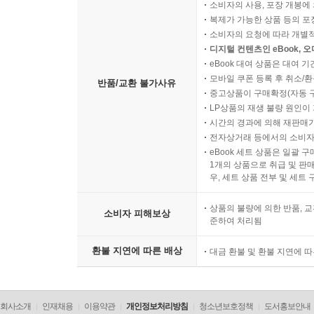
소비자의 사용, 포장 개봉에 
복제가 가능한 상품 등의 포장을 
소비자의 요청에 따라 개별
디지털 컨텐츠인 eBook, 
eBook 대여 상품은 대여 기
모바일 쿠폰 등록 후 취소/환
반품/교환 불가사유
중고상품이 구매확정(자동 
LP상품의 재생 불량 원인이 기
시간의 경과에 의해 재판매가
전자상거래 등에서의 소비자
eBook 세트 상품은 일괄 
1개의 상품으로 취급 및 판매
우, 세트 상품 전부 및 세트
상품의 불량에 의한 반품, 교
소비자 피해보상
준하여 처리됨
환불 지연에 따른 배상
대금 환불 및 환불 지연에 
회사소개
인재채용
이용약관
개인정보처리방침
청소년보호정책
도서홍보안내