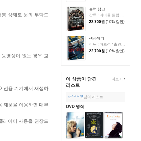
블랙 탱크
개봉 상태로 문의 부탁드
감독 : 마이클 필립 에드워즈 / 출연 : 앤드류 C. 잉글리시 주니어, 저스틴 A 스미스, 데이비드 초카치, 프랜시스 페이
22,700
원
(10% 할인)
생사위기
감독 : 마초성 / 출연 : 조문탁, 조자기
22,700
원
(10% 할인)
, 동영상이 없는 경우 교
이 상품이 담긴
더보기
리스트
D 전용 기기에서 재생하
s*******5
님의 리스트
전용 제품을 이용하면 대부
DVD 명작
 플레이어 사용을 권장드