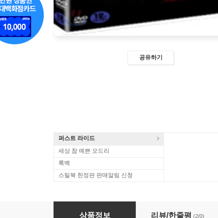
공유하기
퍼스트 라이드
세상 참 예쁜 오드리
룩백
스틸북 한정판 판매알림 신청
형사 : 2Disc
상품정보
리뷰/한줄평
(2/0)