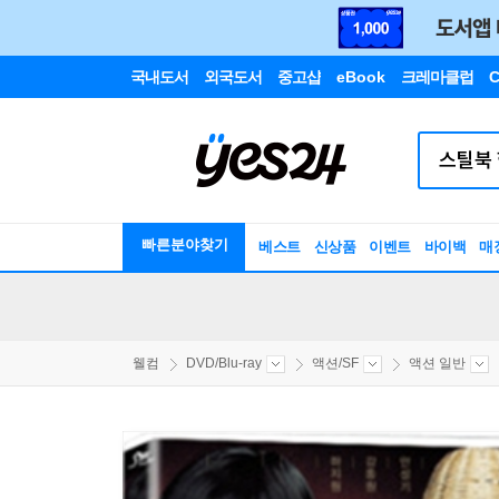
국내도서
외국도서
중고샵
eBook
크레마클럽
C
빠른분야찾기
베스트
신상품
이벤트
바이백
매
웰컴
DVD/Blu-ray
액션/SF
액션 일반