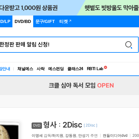
D/LP
DVD/BD
문구
/GIFT
티켓
독서유형검사
RBTI Lab
장안내
채널예스
사락
예스펀딩
클래스24
독서유형검사
크클 심야 독서 모임
OPEN
형사 : 2Disc
[ 2Disc ]
DVD
이명세
감독/
하지원
,
강동원
,
안성기
주연
캔들미디어dvd
20