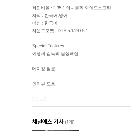
화면비율 : 2.35:1 아나몰픽 와이드스크린
자막 : 한국어,영어
더빙 : 한국어
사운드포맷 : DTS 5.1/DD 5.1
Special Features
이명세 감독의 음성해설
메이킹 필름
인터뷰 모음
CG & DI
대담
채널예스 기사
(1개)
뮤직 비디오