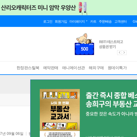
로그인
회원가입
마이페이지
카트
주문/배송
고객센터
Gl
한정판스틸북
예약판매
애니메이션관
해외구매
원데이특가
07년 09월 06일
원서 :
Duelist