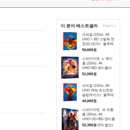
이 분야 베스트셀러
더보기
슈퍼걸 (2Disc, 4K
UHD + BD 스틸북 한
정판) (펀치) : 블루레
이
50,600
원
스파이더맨: 노 웨이
홈 (2Disc, 4K
UHD+BD 렌티큘러
풀슬립 B1 스틸북 넘
51,500
원
버링 한정판) : 블루레
이
슈퍼걸 (1Disc, 4K
UHD Only 초도한정
슬립케이스) : 블루레
이
44,000
원
스파이더맨 : 파 프롬
홈 (3Disc, 4K
UHD+3D+BD 렌티큘
러 풀슬립 B1 스틸북
52,300
원
(5% 할인)
넘버링 한정판) : 블루