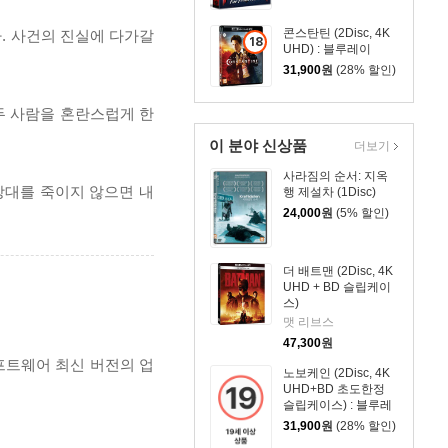
레이
콘스탄틴 (2Disc, 4K
. 사건의 진실에 다가갈
18
UHD) : 블루레이
세
31,900
원
(28% 할인)
이
상
두 사람을 혼란스럽게 한
상
품
이 분야 신상품
더보기
사라짐의 순서: 지옥
상대를 죽이지 않으면 내
행 제설차 (1Disc)
24,000
원
(5% 할인)
더 배트맨 (2Disc, 4K
UHD + BD 슬립케이
스)
맷 리브스
47,300
원
프트웨어 최신 버전의 업
노보케인 (2Disc, 4K
UHD+BD 초도한정
슬립케이스) : 블루레
이
31,900
원
(28% 할인)