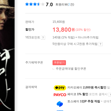
7.0
회원리뷰(
2
건)
판매가
15,400원
13,800
원
할인가
(10% 할인)
YES포인트
140원 (1% 적립) + 마니아추가적립
5만원이상 구매 시 2천원 추가적립
추가혜택쿠폰
쿠폰받기
주문금액대별 할인쿠폰
결제혜택
카카오페이
2,000원 즉시할인
일
페이코
1% 할인
포인트 결제시
토스페이
1만P 추첨 적립
+ 생애