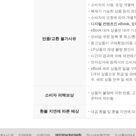
소비자의 사용, 포장 개봉에 
복제가 가능한 상품 등의 포장을 
소비자의 요청에 따라 개별
디지털 컨텐츠인 eBook, 
eBook 대여 상품은 대여 기
모바일 쿠폰 등록 후 취소/환
반품/교환 불가사유
중고상품이 구매확정(자동 
LP상품의 재생 불량 원인이 기
시간의 경과에 의해 재판매가
전자상거래 등에서의 소비자
eBook 세트 상품은 일괄 
1개의 상품으로 취급 및 판매
우, 세트 상품 전부 및 세트
상품의 불량에 의한 반품, 교
소비자 피해보상
준하여 처리됨
환불 지연에 따른 배상
대금 환불 및 환불 지연에 
회사소개
인재채용
이용약관
개인정보처리방침
청소년보호정책
도서홍보안내