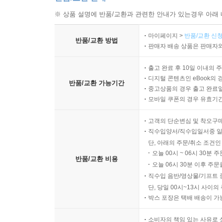
※ 상품 설명에 반품/교환과 관련한 안내가 있는경우 아래 
마이페이지 >
반품/교환 신청
반품/교환 방법
판매자 배송 상품은 판매자와
출고 완료 후 10일 이내의 
디지털 콘텐츠인 eBook의 
반품/교환 가능기간
중고상품의 경우 출고 완료일
모바일 쿠폰의 경우 유효기간(
고객의 단순변심 및 착오구
직수입양서/직수입일서중 일
단, 아래의 주문/취소 조건인
오늘 00시 ~ 06시 30분 
반품/교환 비용
오늘 06시 30분 이후 주문
직수입 음반/영상물/기프트 
단, 당일 00시~13시 사이
박스 포장은 택배 배송이 가
소비자의 책임 있는 사유로 