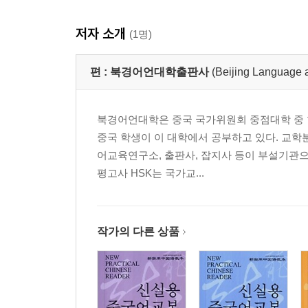
제11과 좋게 얘기합시다
저자 소개
제12과 우리는 사람들 속에서 생활합니다
(1명)
제13과 특별한 경험
제14과 여행을 가고 싶어요
편 :
북경어언대학출판사
(Beijing Languag
제15과 누가 예술을 좋아하지 않는다고 말할 수 있
복습3 어제 나는 데이트를 했다
북경어언대학은 중국 국가위원회 중점대학 중 한곳
제16과 손쉽게 큰 돈을 법니다
중국 학생이 이 대학에서 공부하고 있다. 교
제17과 영원한 사랑 영원한 가정
어교육연구소, 출판사, 잡지사 등이 부설기관으
제18과 지구촌
평고사 HSK는 국가교...
제19과 우리의 생활
제20과 오늘은 어떤 뉴스거리가 있나요?
복습4 국제결혼
작가의 다른 상품
회화 배우기와 표현 다루기_해석
내공 쌓기_모범답안
어휘 색인