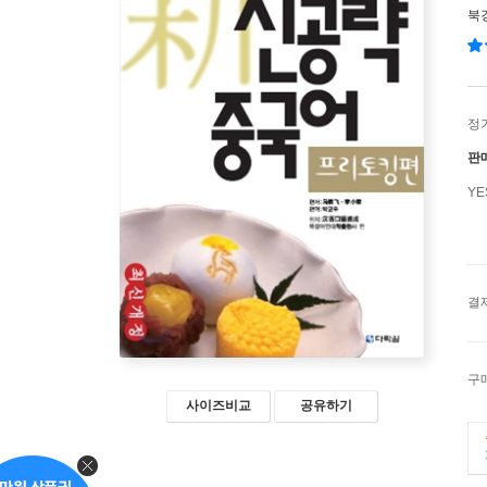
북
정
판
Y
결
구
사이즈비교
공유하기