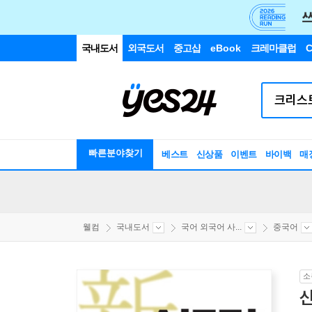
국내도서
외국도서
중고샵
eBook
크레마클럽
C
빠른분야찾기
베스트
신상품
이벤트
바이백
매
웰컴
국내도서
국어 외국어 사...
중국어
소