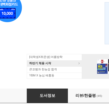
[대학생X취준생] 여름방학
하반기 채용 시작
큰코쌤과 한능검 합격
YBM X 농심 배홍동
신공략 중국어 프리토킹
도서정보
리뷰/한줄평
(4/5)