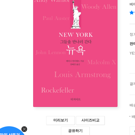
베
정
판
Y
결
배
배
미리보기
사이즈비교
공유하기