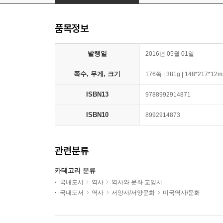
품목정보
발행일
2016년 05월 01일
쪽수, 무게, 크기
176쪽 | 381g | 148*217*12
ISBN13
9788992914871
ISBN10
8992914873
관련분류
카테고리 분류
국내도서
역사
역사와 문화 교양서
국내도서
역사
서양사/서양문화
미국역사/문화