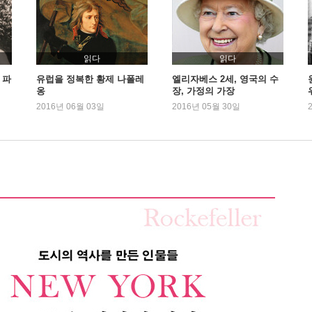
가
읽다
읽다
 파
유럽을 정복한 황제 나폴레
엘리자베스 2세, 영국의 수
옹
장, 가정의 가장
2016년 06월 03일
2016년 05월 30일