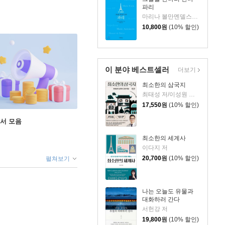
파리
마리나 볼만멘델스존 저/장혜경 역
10,800
원
(10% 할인)
이 분야 베스트셀러
더보기
최소한의 삼국지
최태성 저/이성원 감수
17,550
원
(10% 할인)
도서 모음
최소한의 세계사
이다지 저
20,700
원
(10% 할인)
펼쳐보기
나는 오늘도 유물과
대화하러 간다
서헌강 저
19,800
원
(10% 할인)