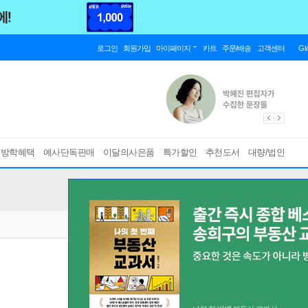
로그인
회원가입
마이페이지
카트
주문/배송
고객센터
Gl
름방학혜택
예사단독판매
이달의사은품
특가할인
추천도서
대량/법인