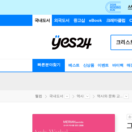
국내도서
외국도서
중고샵
eBook
크레마클럽
C
빠른분야찾기
베스트
신상품
이벤트
바이백
매
웰컴
국내도서
역사
역사와 문화 교...
소