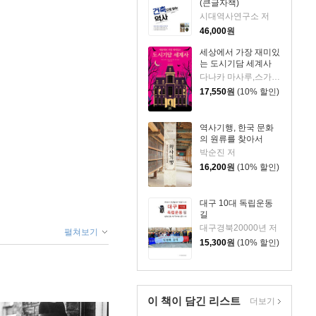
(큰글자책)
시대역사연구소 저
46,000
원
세상에서 가장 재미있
는 도시기담 세계사
다나카 마사루,스가이 노리코 저/서수지 역
17,550
원
(10% 할인)
역사기행, 한국 문화
의 원류를 찾아서
박순진 저
16,200
원
(10% 할인)
대구 10대 독립운동
길
대구경북20000년 저
펼쳐보기
15,300
원
(10% 할인)
이 책이 담긴
리스트
더보기