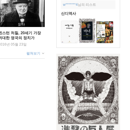
w*******4
님의 리스트
신디역사
읽다
윈스턴 처칠, 20세기 가장
위대한 영국의 정치가
2016년 05월 23일
펼쳐보기