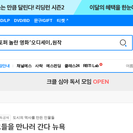
D/LP
DVD/BD
문구
/GIFT
티켓
독서유형검사
RBTI Lab
장안내
채널예스
사락
예스펀딩
클래스24
독서유형검사
여
크클 심야 독서 모임
OPEN
도시의 역사를 만든 인물들
득공제
그들을 만나러 간다 뉴욕