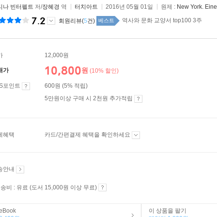
티나 빈터펠트
저/
장혜경
역
터치아트
2016년 05월 01일
원제 :
New York. Eine
7.2
역사와 문화 교양서 top100 3주
회원리뷰(
5
건)
베스트
가
12,000원
10,800
원
매가
(10% 할인)
ES포인트
600원 (5% 적립)
5만원이상 구매 시 2천원 추가적립
제혜택
카드/간편결제 혜택을 확인하세요
송안내
송비 : 유료 (도서 15,000원 이상 무료)
eBook
이 상품을 팔기