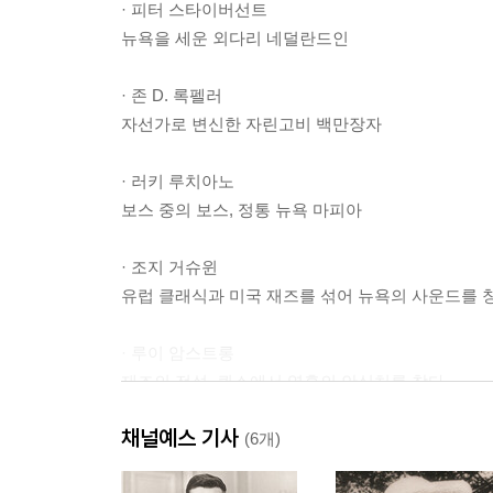
· 피터 스타이버선트
뉴욕을 세운 외다리 네덜란드인
· 존 D. 록펠러
자선가로 변신한 자린고비 백만장자
· 러키 루치아노
보스 중의 보스, 정통 뉴욕 마피아
· 조지 거슈윈
유럽 클래식과 미국 재즈를 섞어 뉴욕의 사운드를 
· 루이 암스트롱
재즈의 전설, 퀸스에서 영혼의 안식처를 찾다
채널예스 기사
· 리 스트라스버그
(6개)
수많은 월드 스타를 배출한 전설적인 스타 트레이