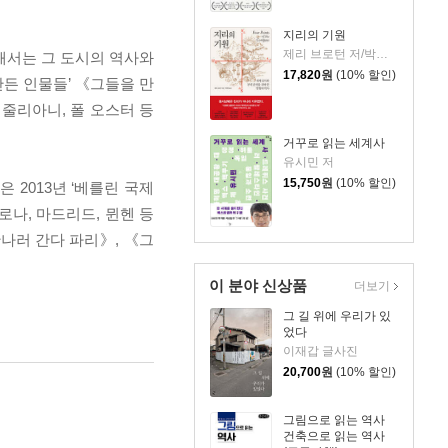
지리의 기원
제리 브로턴 저/박세연 역
해서는 그 도시의 역사와
17,820
원
(10% 할인)
만든 인물들’ 《그들을 만
 줄리아니, 폴 오스터 등
거꾸로 읽는 세계사
유시민 저
15,750
원
(10% 할인)
 2013년 ‘베를린 국제
바르셀로나, 마드리드, 뮌헨 등
나러 간다 파리》, 《그
이 분야 신상품
더보기
그 길 위에 우리가 있
었다
이재갑 글사진
20,700
원
(10% 할인)
그림으로 읽는 역사
건축으로 읽는 역사