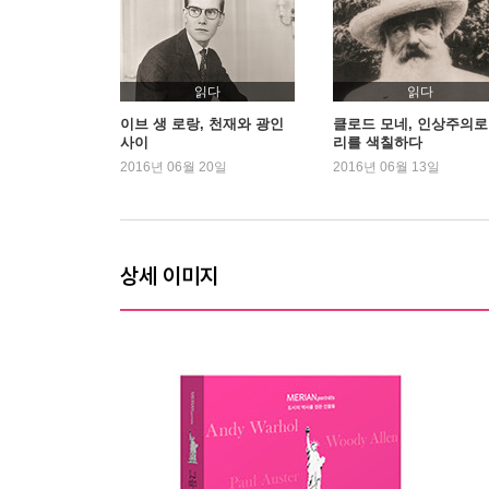
· 아서 밀러
마릴린 먼로의 세 번째 남편이 된 미국 최고의 극작
읽다
읽다
· 레너드 번스타인
이브 생 로랑, 천재와 광인
클로드 모네, 인상주의로
사이
리를 색칠하다
[웨스트사이드 스토리], 뉴욕판 로미오와 줄리엣
2016년 06월 20일
2016년 06월 13일
· 트루먼 커포티
상류 사회를 거침없이 비판한 천재 작가
상세 이미지
· 말콤 엑스
폭력을 버리고 존중을 택한 흑인 민권운동가
· 앤디 워홀
팝아트의 창시자이자 위대한 미국의 예술가
· 톰 울프
속물, 신사, 냉철한 관찰자, 베스트셀러 작가