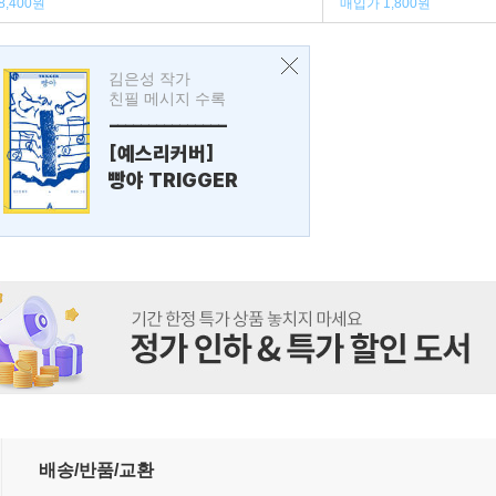
8,400원
매입가 1,800원
김은성 작가
친필 메시지 수록
---------------
[예스리커버]
빵야 TRIGGER
배송/반품/교환