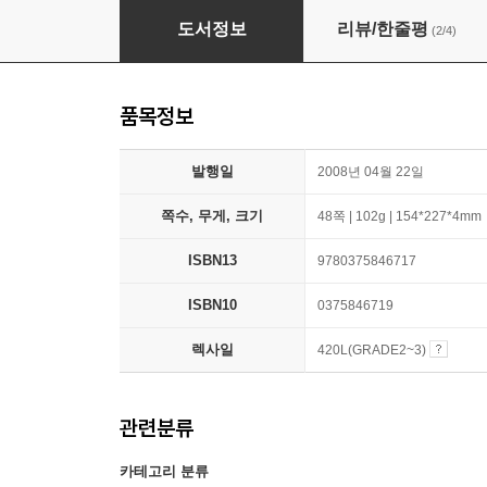
Step Into Reading 3 : Puss in Boots
도서정보
리뷰/한줄평
(2/4)
품목정보
발행일
2008년 04월 22일
쪽수, 무게, 크기
48쪽 | 102g | 154*227*4mm
ISBN13
9780375846717
ISBN10
0375846719
렉사일
420L(GRADE2~3)
관련분류
카테고리 분류