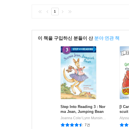
1
이 책을 구입하신 분들이 산
분야 연관 책
Step Into Reading 3 : Nor
[I Ca
ma Jean, Jumping Bean
scuit
Joanna Cole/ Lynn Munsinger (ILT)
Random
|
7건