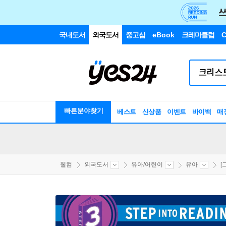
국내도서
외국도서
중고샵
eBook
크레마클럽
C
빠른분야찾기
베스트
신상품
이벤트
바이백
매
웰컴
외국도서
유아/어린이
유아
[