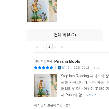
전체 리뷰
(2)
1
Puss in Boots
종이책
구매
b***6
2023-01-11
신고
|
|
|
Step into Reading 시
귀를 가져갑니다. 막내아들 To
버리려햇으나 어? 이 고양이가
서 Puss의 활...
더보기
이 리뷰가 도움이 되었나요?