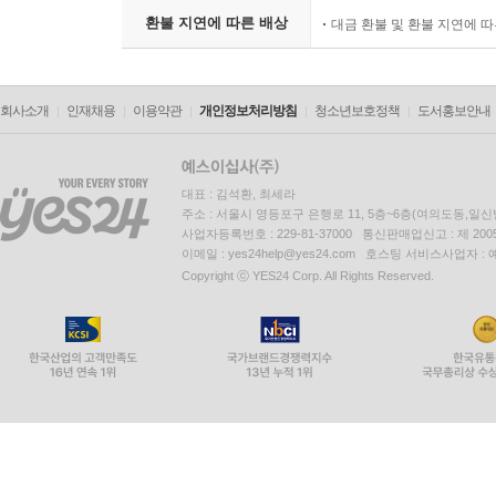
환불 지연에 따른 배상
대금 환불 및 환불 지연에 
회사소개
인재채용
이용약관
개인정보처리방침
청소년보호정책
도서홍보안내
대표 : 김석환, 최세라
주소 : 서울시 영등포구 은행로 11, 5층~6층(여의도동,일신
사업자등록번호 : 229-81-37000 통신판매업신고 : 제 200
이메일 : yes24help@yes24.com 호스팅 서비스사업자 :
Copyright ⓒ YES24 Corp. All Rights Reserved.