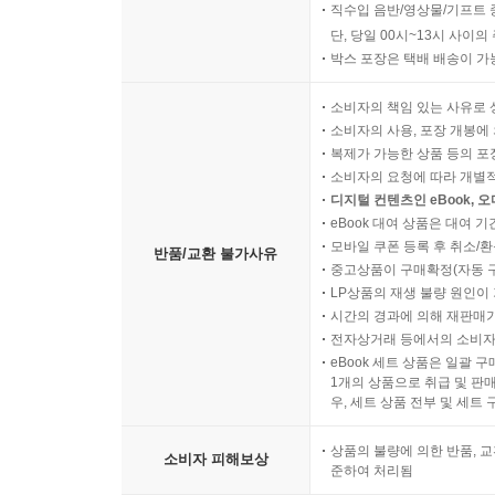
직수입 음반/영상물/기프트 
단, 당일 00시~13시 사이
박스 포장은 택배 배송이 가
소비자의 책임 있는 사유로 
소비자의 사용, 포장 개봉에 
복제가 가능한 상품 등의 포장을 
소비자의 요청에 따라 개별
디지털 컨텐츠인 eBook, 
eBook 대여 상품은 대여 기
모바일 쿠폰 등록 후 취소/환
반품/교환 불가사유
중고상품이 구매확정(자동 
LP상품의 재생 불량 원인이 기
시간의 경과에 의해 재판매가
전자상거래 등에서의 소비자
eBook 세트 상품은 일괄 
1개의 상품으로 취급 및 판매
우, 세트 상품 전부 및 세트
상품의 불량에 의한 반품, 교
소비자 피해보상
준하여 처리됨