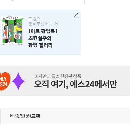
프랑스
퐁피두센터 기획
[아트 팝업북]
초현실주의
팝업 갤러리
배송/반품/교환