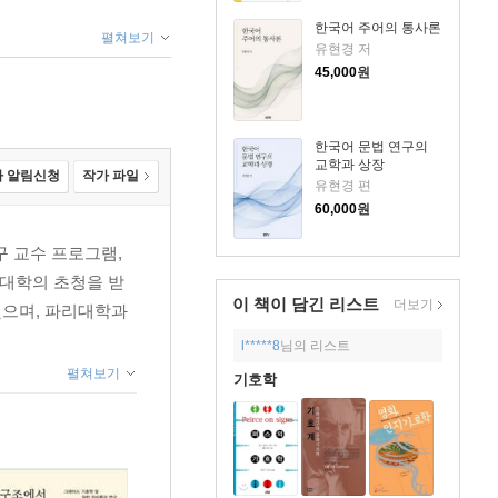
한국어 주어의 통사론
펼쳐보기
유현경 저
45,000
원
한국어 문법 연구의
교학과 상장
 알림신청
작가 파일
유현경 편
60,000
원
구 교수 프로그램,
리지대학의 초청을 받
이 책이 담긴
리스트
더보기
했으며, 파리대학과
l*****8
님의 리스트
펼쳐보기
기호학