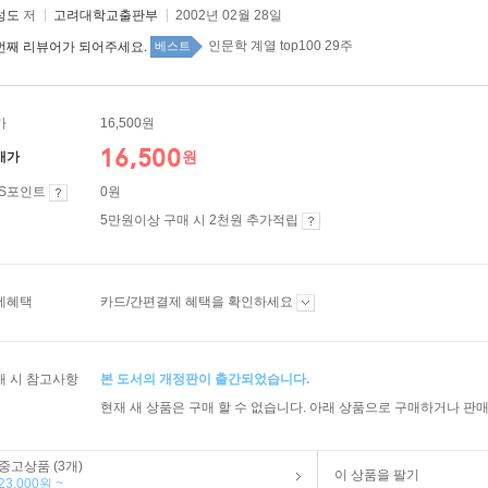
성도
저
고려대학교출판부
2002년 02월 28일
인문학 계열 top100 29주
번째 리뷰어가 되어주세요.
베스트
가
16,500원
16,500
원
매가
ES포인트
0원
5만원이상 구매 시 2천원 추가적립
제혜택
카드/간편결제 혜택을 확인하세요
매 시 참고사항
본 도서의 개정판이 출간되었습니다.
현재 새 상품은 구매 할 수 없습니다. 아래 상품으로 구매하거나 판매
중고상품 (3개)
이 상품을 팔기
23,000원 ~