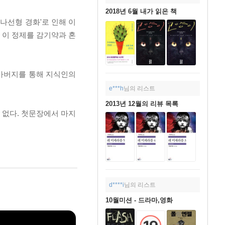
2018년 6월 내가 읽은 책
나선형 경화'로 인해 이
 이 정제를 감기약과 혼
 아버지를 통해 지식인의
e***h
님의 리스트
2013년 12월의 리뷰 목록
 없다. 첫문장에서 마지
d****i
님의 리스트
10월미션 - 드라마,영화