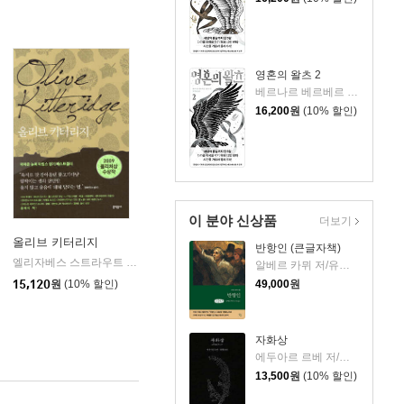
영혼의 왈츠 2
베르나르 베르베르 저/전미연 역
16,200
원
(10% 할인)
이 분야 신상품
더보기
올리브 키터리지
반항인 (큰글자책)
사
엘리자베스 스트라우트 저/권상미 역
문학동네
|
알베르 카뮈 저/유기환 역
15,120
원
(10% 할인)
49,000
원
자화상
에두아르 르베 저/정영문 역
13,500
원
(10% 할인)