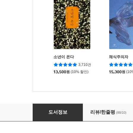
소년이 온다
채식주의자
3,710건
13,500
원
(10% 할인)
15,300
원
(10
벽으로 드나드는 남자
도서정보
리뷰/한줄평
(88/10)