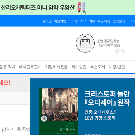
로그인
회원가입
마이페이지
카트
주문/배송
고객센터
Gl
젊은 작가
예사단독판매
이달의사은품
특가할인
추천도서
대량/법인
세요!
 남자〉 원작소설