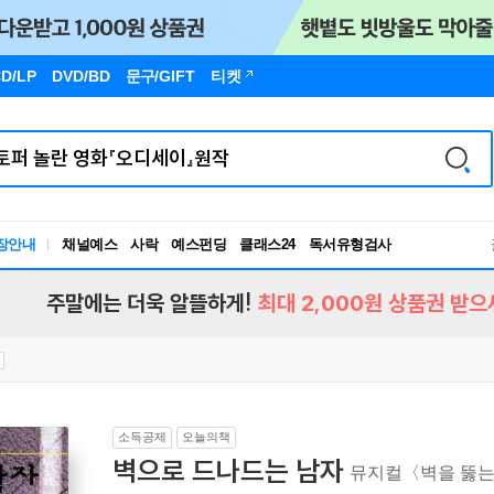
D/LP
DVD/BD
문구
/GIFT
티켓
독서유형검사
장안내
채널예스
사락
예스펀딩
클래스24
RBTI Lab
독서유형검사
주말에는 더욱 알뜰하게!
최대 2,000원 상품권 받으
소득공제
오늘의책
벽으로 드나드는 남자
뮤지컬〈벽을 뚫는