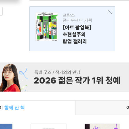
프랑스
퐁피두센터 기획
[아트 팝업북]
초현실주의
팝업 갤러리
들이
함께 산 책