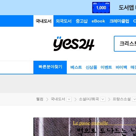
국내도서
외국도서
중고샵
eBook
크레마클럽
C
빠른분야찾기
베스트
신상품
이벤트
바이백
매
웰컴
국내도서
소설/시/희곡
프랑스소설