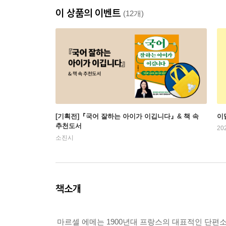
이 상품의 이벤트
(12개)
[기획전]『국어 잘하는 아이가 이깁니다』& 책 속
이
추천도서
20
소진시
책소개
마르셀 에메는 1900년대 프랑스의 대표적인 단편소