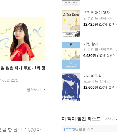
초판본 어린 왕자
앙투안 드 생텍쥐페리 저/김미정 역
12,420
원
(10% 할인)
어린 왕자
앙투안 드 생텍쥐페리 저/김미정 역
6,930
원
(10% 할인)
될 젊은 작가 투표 - 1위 청
미지의 걸작
년 08월 21일
오노레 드 발자크 저/박명숙 역
12,600
원
(10% 할인)
펼쳐보기
이 책이 담긴
리스트
더보기
편을 한 권으로 묶었다.
k*****3
님의 리스트