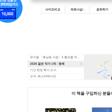
사이즈비교
파트너샵
공유하기
뮤지컬 〈휴남동 서점〉X 황보름 작가 북토크
2026 젊은 작가 1위 : 청예
기간 한정 특가 도서
오직, 예스24에서만
이 책을 구입하신 분