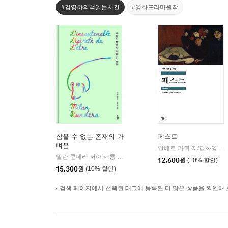
#김영하의책읽는시간
#영화드라마원작
참을 수 없는 존재의 가
페스트
벼움
알베르 카뮈 저/김화영 역
|
밀란 쿤데라 저/이재룡 역
민음사
|
12,600
원
(10% 할인)
15,300
원
(10% 할인)
검색 페이지에서 선택된 태그에 등록된 더 많은 상품을 확인해 