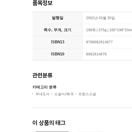
품목정보
발행일
2002년 03월 30일
쪽수, 무게, 크기
199쪽 | 375g | 160*198*20
ISBN13
9788982814877
ISBN10
8982814876
관련분류
카테고리 분류
국내도서
소설/시/희곡
프랑스소설
이 상품의 태그