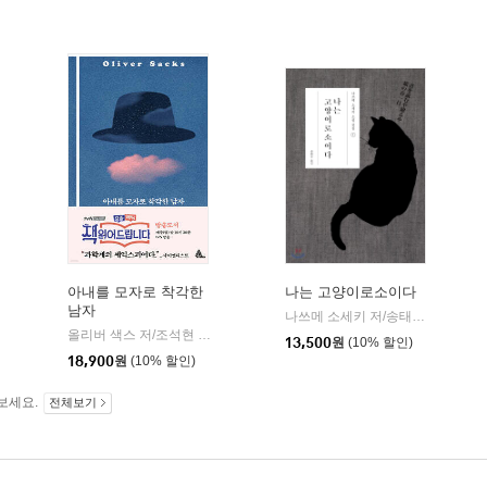
아내를 모자로 착각한
나는 고양이로소이다
남자
민음사
나쓰메 소세키 저/송태욱 역
현암
|
올리버 색스 저/조석현 역
알마
|
13,500
원
(10% 할인)
18,900
원
(10% 할인)
보세요.
전체보기