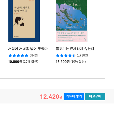
서랍에 저녁을 넣어 두었다
물고기는 존재하지 않는다
584건
1,710건
10,800
원
(10% 할인)
15,300
원
(10% 할인)
12,420
카트에 넣기
바로구매
원