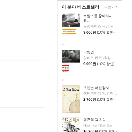
이 분야 베스트셀러
더보기
브람스를 좋아하세
요...
프랑수아즈 사강 저/김남주 역
9,000
원
(10% 할인)
이방인
알베르 카뮈 저/김화영 역
9,000
원
(10% 할인)
초판본 어린왕자
생텍쥐페리 저/김미정 역
2,700
원
(10% 할인)
영혼의 왈츠 1
베르나르 베르베르 저/전미연 역
16,200
원
(10% 할인)