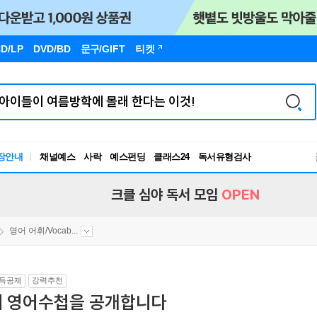
D/LP
DVD/BD
문구
/GIFT
티켓
장안내
채널예스
사락
예스펀딩
클래스24
독서유형검사
RBTI Lab
독서유형검사
크클 심야 독서 모임
OPEN
영어 어휘/Vocab...
득공제
강력추천
내 영어수첩을 공개합니다