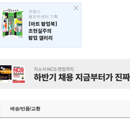
프랑스
퐁피두센터 기획
[아트 팝업북]
초현실주의
팝업 갤러리
배송/반품/교환