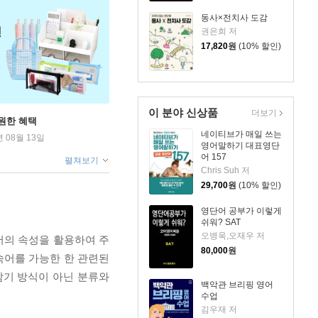
동사×전치사 도감
권은희 저
17,820
원
(10% 할인)
이 분야 신상품
더보기
원한 혜택
네이티브가 매일 쓰는
년 08월 13일
영어말하기 대표영단
어 157
펼쳐보기
Chris Suh 저
29,700
원
(10% 할인)
영단어 공부가 이렇게
쉬워? SAT
오병욱,오재우 저
어의 속성을 활용하여 주
80,000
원
숙어를 가능한 한 관련된
암기 방식이 아닌 분류와
백악관 브리핑 영어
수업
김우재 저