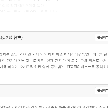
6 전화를 걸다 057 호텔에 묵다
다 062 능숙함과 서툼 063 자유롭게 하다
다 068 당연하다 069 다름없다
유) 073 위해(목적) 074 ~에도 불구하고
얼굴과 관계있는 숙어(2) 코와 입
관계있는 숙어 080 동물(펫이나 가축)
てつお,尾崎 哲夫)
관심작가
084 천체와 지구 085 일기 예보 086 날씨
me을 사용하여 091 time를 사용하여
학 법학부 졸업. 2000년 와세다 대학 대학원 아시아태평양연구과국제관
4 way를 사용하여 095 word를 사용하여
대학 단기대학부 교수로 재직. 현재 긴키 대학 교수. 주요 저서로 《
98 약어(생활) 099 약어(컴퓨터?인터넷 관련)
여행 비결》《어른을 위한 영어 공부법》《TOEIC 테스트를 공략하
관심작가
자로 일하며 다수의 일본 소설과 만화를 번역하고 편집했다. 주요 