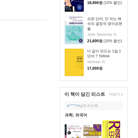
18,900
원
(10% 할인)
쉬운 단어, 안 되는 해
석의 결정적 영어표현
들
June Sweeney 저
21,600
원
(10% 할인)
다 같이 만드는 1일 1
단어 ? Yellow
mirinavi 저
17,000
원
이 책이 담긴
리스트
더보기
w****m
님의 리스트
과학, 외국어