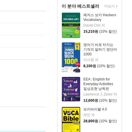
이 분야 베스트셀러
더보기
해커스 보카 Hackers
Vocabulary
David Cho 저
15,210
원
(10% 할인)
영어가 바로 터지는
기적의 말하기 영단어
1000
이시원 저
8,100
원
(10% 할인)
EEA : English for
Everyday Activities
일상표현 낭독편
Lawrence J. Zwier 저
12,600
원
(10% 할인)
보카바이블 4.0
허민 저
28,800
원
(10% 할인)