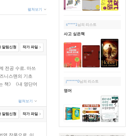
펼쳐보기
s*****1
님의 리스트
사고 싶은책
 알림신청
작가 파일
계 전공 수료. 마쓰
비즈니스맨의 기초
j*******0
님의 리스트
는 책》《내 영단어
영어
펼쳐보기
 알림신청
작가 파일
번역 작품으로, 이