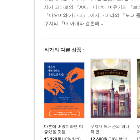
사카 고타로의 『AX』, 미야베 미유키의 『브
『나오미와 가나코』, 이시다 이라의 『도쿄 돌
쿠지의 『내 아내와 결혼해...
작가의 다른 상품
마흔에 버렸더라면 더
무지개 도서관의 히나
무
좋았을 것들
와 윤
15,120
원
(10% 할인)
12,600
원
(10% 할인)
1