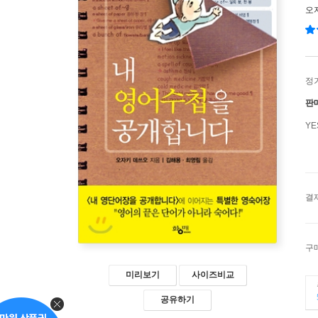
오
정
판
Y
결
구
미리보기
사이즈비교
공유하기