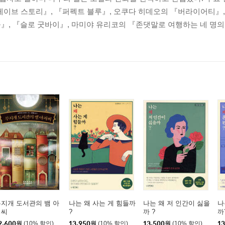
레이브 스토리』, 『퍼펙트 블루』, 오쿠다 히데오의 『버라이어티』, 
』, 『슬로 굿바이』, 마미야 유리코의 『존댓말로 여행하는 네 명의
지개 도서관의 뱀 아
나는 왜 사는 게 힘들까
나는 왜 저 인간이 싫을
나
저씨
?
까 ?
까
2,600
원
(10% 할인)
13,950
원
(10% 할인)
13,500
원
(10% 할인)
13