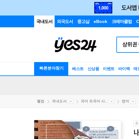
국내도서
외국도서
중고샵
eBook
크레마클럽
C
빠른분야찾기
베스트
신상품
이벤트
바이백
매
웰컴
국내도서
국어 외국어 사...
영어
소