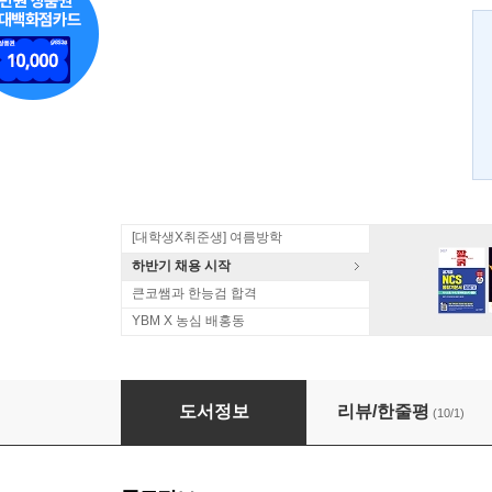
[대학생X취준생] 여름방학
하반기 채용 시작
큰코쌤과 한능검 합격
YBM X 농심 배홍동
내 영어수첩을 공개합니다
도서정보
리뷰/한줄평
(10/1)