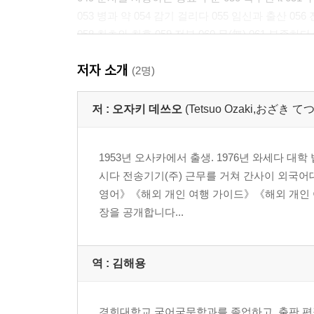
053 병과 약 054 감기 걸리다 055 임신과 출산 05
058 최초와 최후 059 전부 060 무(無) 061 부족하
064 주의하다 065 약속 066 좋아함 067 어쩔 수 없
저자 소개
070 우연히, 문득 071 위해(이익) 072 때문(원인?이
(2명)
075 하물며 076 얼굴과 관계있는 숙어(1) 눈 077 
078 얼굴과 관계있는 숙어(3) 얼굴 주변 079 몸과 
저 :
오자키 데쓰오
(Tetsuo Ozaki,おざき 
081 동물(야생 동물) 082 새와 벌레 083 자연 지형 
087 백과 흑 088 여러 가지 색 089 년/월 090 na
1953년 오사카에서 출생. 1976년 와세다 대
092 mind를 사용하여 093 trouble을 사용하여 09
시다 전송기기(주) 근무를 거쳐 간사이 외국어
096 place를 사용하여 097 oneself를 사용하여 0
영어》《해외 개인 여행 가이드》《해외 개인 
100 약어(정치 · 경제)
장을 공개합니다...
간판으로 쉽게 배우는 숙어
표지판으로 쉽게 배우는 숙어
역 :
김해용
단어 같은 숙어들
경희대학교 국어국문학과를 졸업하고, 출판 편집