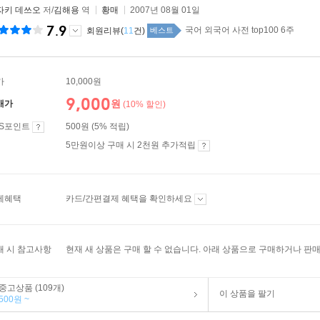
자키 데쓰오
저/
김해용
역
황매
2007년 08월 01일
7.9
국어 외국어 사전 top100 6주
회원리뷰(
11
건)
베스트
가
10,000원
9,000
원
매가
(10% 할인)
ES포인트
500원 (5% 적립)
5만원이상 구매 시 2천원 추가적립
제혜택
카드/간편결제 혜택을 확인하세요
매 시 참고사항
현재 새 상품은 구매 할 수 없습니다. 아래 상품으로 구매하거나 판매
중고상품 (109개)
이 상품을 팔기
500원 ~