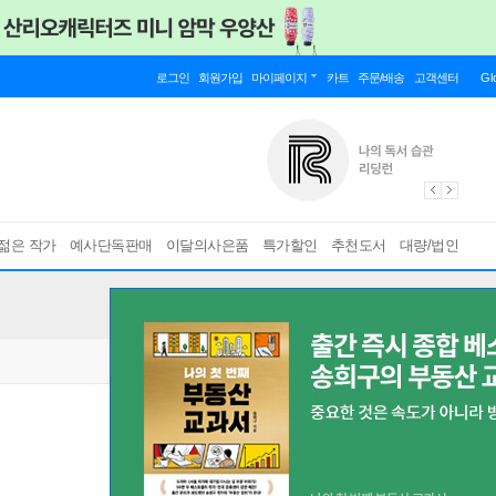
로그인
회원가입
마이페이지
카트
주문/배송
고객센터
Gl
젊은 작가
예사단독판매
이달의사은품
특가할인
추천도서
대량/법인