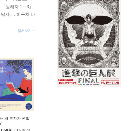
『방해자 1～3』,
 남자』, 히구치 타
펼쳐보기
는 왜 혼자가 편할
?
,050
원
(10% 할인)