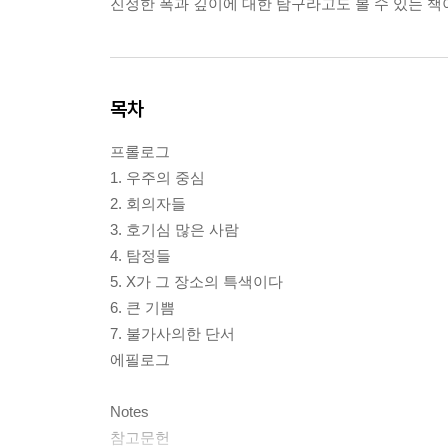
진정한 폭과 깊이에 대한 탐구라고도 볼 수 있는 책
목차
프롤로그
1. 우주의 중심
2. 회의자들
3. 호기심 많은 사람
4. 탐정들
5. X가 그 장소의 특색이다
6. 큰 기쁨
7. 불가사의한 단서
에필로그
Notes
참고문헌