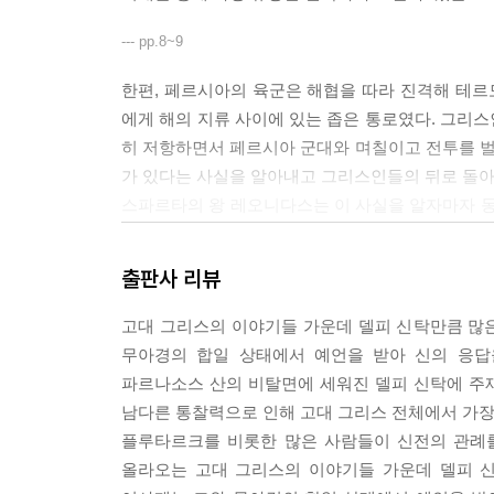
--- pp.8~9
한편, 페르시아의 육군은 해협을 따라 진격해 테
에게 해의 지류 사이에 있는 좁은 통로였다. 그리
히 저항하면서 페르시아 군대와 며칠이고 전투를 
가 있다는 사실을 알아내고 그리스인들의 뒤로 돌아
스파르타의 왕 레오니다스는 이 사실을 알자마자 동
때까지 싸운 다음 검과 단도로 페르시아인들과 교전
로, 신들이 스파르타에게 자비를 베풀 거라는 의미
출판사 리뷰
--- p.88
고대 그리스의 이야기들 가운데 델피 신탁만큼 많은
무아경의 합일 상태에서 예언을 받아 신의 응답
파르나소스 산의 비탈면에 세워진 델피 신탁에 주
남다른 통찰력으로 인해 고대 그리스 전체에서 가장
플루타르크를 비롯한 많은 사람들이 신전의 관례
올라오는 고대 그리스의 이야기들 가운데 델피 신