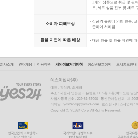
1개의 상품으로 취급 및 판매
우, 세트 상품 전부 및 세트
상품의 불량에 의한 반품, 교
소비자 피해보상
준하여 처리됨
환불 지연에 따른 배상
대금 환불 및 환불 지연에 
회사소개
인재채용
이용약관
개인정보처리방침
청소년보호정책
도서홍보안내
대표 : 김석환, 최세라
주소 : 서울시 영등포구 은행로 11, 5층~6층(여의도동,일신
사업자등록번호 : 229-81-37000 통신판매업신고 : 제 200
이메일 : yes24help@yes24.com 호스팅 서비스사업자 :
Copyright ⓒ YES24 Corp. All Rights Reserved.