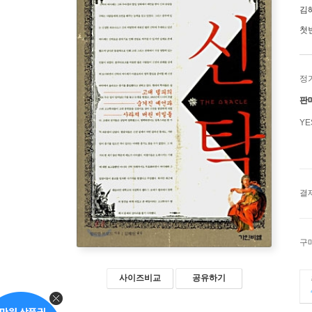
김
첫
정
판
Y
결
구
사이즈비교
공유하기