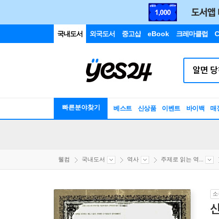
국내도서
외국도서
중고샵
eBook
크레마클럽
C
빠른분야찾기
베스트
신상품
이벤트
바이백
매
웰컴
국내도서
역사
주제로 읽는 역...
소