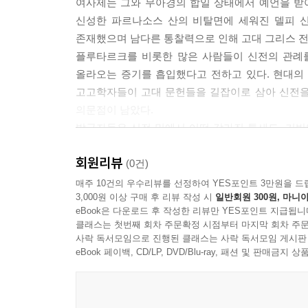
여사제는 그와 무아경의 합일 상태에서 예언을 받
신성한 파르나소스 산의 비탈면에 세워진 델피 
존재했으며 남다른 통찰력으로 인해 고대 그리스 전
플루타르크를 비롯한 많은 사람들이 신전의 관례
올라오는 증기를 흡입했다고 전하고 있다. 현대의 
고고학자들이 고대 문헌들을 길잡이로 삼아 신전을
의문점이 남았다.
발굴자들은 신전 밑에서 어떤 갈라진 틈새도, 기반암
학문적 매도가 이어졌다. 비평가들은 도취시키는
회원리뷰
종교를 빙자한 사기극을 벌였다고 주장했다.
(0건)
하지만 최근에 웨슬리언 대학교의 지질학자 옐라 
매주 10건의 우수리뷰를 선정하여 YES포인트 3만원을 드
3,000원 이상 구매 후 리뷰 작성 시
일반회원 300원, 마니아
실마리를 풀기 시작했다.
eBook은 다운로드 후 작성한 리뷰만 YES포인트 지급됩니
클래스는 첫번째 회차 주문확정 시점부터 마지막 회차 주문
사락 독서모임으로 진행된 클래스는 사락 독서모임 게시판
eBook 페이백, CD/LP, DVD/Blu-ray, 패션 및 판매금