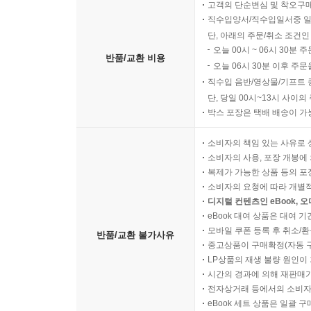
고객의 단순변심 및 착오구
직수입양서/직수입일서중 일
단, 아래의 주문/취소 조건인
오늘 00시 ~ 06시 30분 
반품/교환 비용
오늘 06시 30분 이후 주문
직수입 음반/영상물/기프트 
단, 당일 00시~13시 사이
박스 포장은 택배 배송이 가
소비자의 책임 있는 사유로 
소비자의 사용, 포장 개봉에 
복제가 가능한 상품 등의 포장을 
소비자의 요청에 따라 개별
디지털 컨텐츠인 eBook, 
eBook 대여 상품은 대여 기
모바일 쿠폰 등록 후 취소/환
반품/교환 불가사유
중고상품이 구매확정(자동 
LP상품의 재생 불량 원인이 기
시간의 경과에 의해 재판매가
전자상거래 등에서의 소비자
eBook 세트 상품은 일괄 