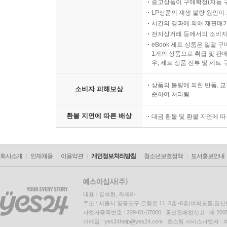
중고상품이 구매확정(자동 
LP상품의 재생 불량 원인이 기
시간의 경과에 의해 재판매가
전자상거래 등에서의 소비자
eBook 세트 상품은 일괄 
1개의 상품으로 취급 및 판매
우, 세트 상품 전부 및 세트
상품의 불량에 의한 반품, 교
소비자 피해보상
준하여 처리됨
환불 지연에 따른 배상
대금 환불 및 환불 지연에 
회사소개
인재채용
이용약관
개인정보처리방침
청소년보호정책
도서홍보안내
대표 : 김석환, 최세라
주소 : 서울시 영등포구 은행로 11, 5층~6층(여의도동,일신
사업자등록번호 : 229-81-37000 통신판매업신고 : 제 200
이메일 : yes24help@yes24.com 호스팅 서비스사업자 :