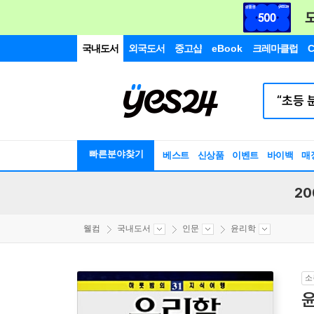
국내도서
외국도서
중고샵
eBook
크레마클럽
C
빠른분야찾기
베스트
신상품
이벤트
바이백
매
20
웰컴
국내도서
인문
윤리학
소