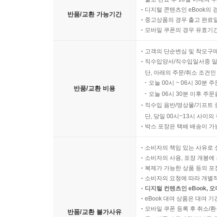
디지털 콘텐츠인 eBook의 
반품/교환 가능기간
중고상품의 경우 출고 완료일
모바일 쿠폰의 경우 유효기간(
고객의 단순변심 및 착오구
직수입양서/직수입일서중 일
단, 아래의 주문/취소 조건인
오늘 00시 ~ 06시 30분 
반품/교환 비용
오늘 06시 30분 이후 주문
직수입 음반/영상물/기프트 
단, 당일 00시~13시 사이
박스 포장은 택배 배송이 가
소비자의 책임 있는 사유로 
소비자의 사용, 포장 개봉에 
복제가 가능한 상품 등의 포장을 
소비자의 요청에 따라 개별
디지털 컨텐츠인 eBook, 
eBook 대여 상품은 대여 기
모바일 쿠폰 등록 후 취소/환
반품/교환 불가사유