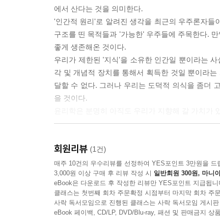
에서 산다는 것을 의미한다.
'인간적 원리'로 알려진 생각을 최근의 우주론자들
구조를 띤 목적들과 '가능한' 우주들에 주목한다. 
좋게 생존해온 것이다.
우리가 제한된 '지식'을 소유한 인간일 뿐이라는 사
각 및 개념적 장치를 통해서 획득한 것일 뿐이라는 
달할 수 없다. 그러나 우리는 도덕적 의식을 좀더 고
을 것이다.
윤리학은 분명히 아직도 우리가 지향해 갈 가치가 
--- 본문 중에서
회원리뷰
(1건)
매주 10건의 우수리뷰를 선정하여 YES포인트 3만원을 드
3,000원 이상 구매 후 리뷰 작성 시
일반회원 300원, 마니아
eBook은 다운로드 후 작성한 리뷰만 YES포인트 지급됩니
클래스는 첫번째 회차 주문확정 시점부터 마지막 회차 주문
사락 독서모임으로 진행된 클래스는 사락 독서모임 게시판
eBook 페이백, CD/LP, DVD/Blu-ray, 패션 및 판매금