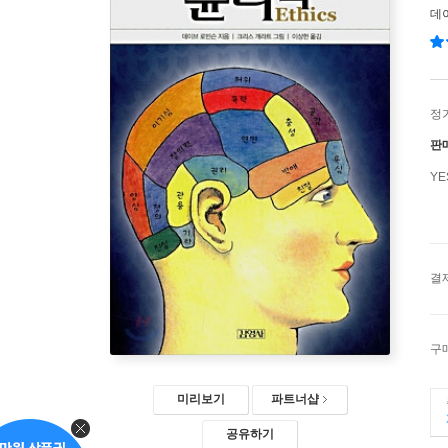
데
정
판
Y
결
구
미리보기
파트너샵
공유하기