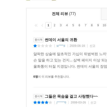
전체 리뷰
(77)
1
2
3
4
5
6
7
8
9
10
썬데이 서울의 귀환
종이책
w****d
2009-06-16
신고
|
|
|
얄팍한 상술에 말초적인 가십이 뒤범벅된 느끼한 
슨 말을 하고 있는 건지... 삼백 페이지 이상
울화통이 터질 지경입니다. 썬데이 서울의 장엄한
6명
이 이 리뷰를 추천합니다.
그들은 목숨을 걸고 사랑했다~~
종이책
j******6
2008-03-26
신고
|
|
|