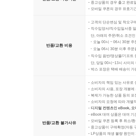
중고상품의 경우 출고 완료일
모바일 쿠폰의 경우 유효기간(
고객의 단순변심 및 착오구
직수입양서/직수입일서중 일
단, 아래의 주문/취소 조건인
오늘 00시 ~ 06시 30분 
반품/교환 비용
오늘 06시 30분 이후 주문
직수입 음반/영상물/기프트 
단, 당일 00시~13시 사이
박스 포장은 택배 배송이 가
소비자의 책임 있는 사유로 
소비자의 사용, 포장 개봉에 
복제가 가능한 상품 등의 포장을 
소비자의 요청에 따라 개별
디지털 컨텐츠인 eBook, 
eBook 대여 상품은 대여 기
모바일 쿠폰 등록 후 취소/환
반품/교환 불가사유
중고상품이 구매확정(자동 
LP상품의 재생 불량 원인이 기