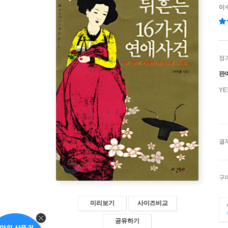
이
정
판
Y
결
구
미리보기
사이즈비교
공유하기