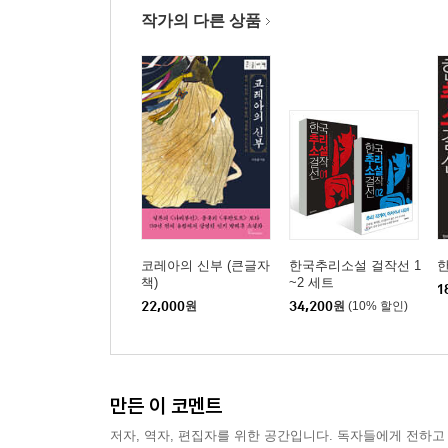
작가의 다른 상품
코레아의 신부 (큰글자
한국추리소설 걸작선 1
한
책)
~2 세트
1
22,000
원
34,200
원
(10% 할인)
만든 이 코멘트
저자, 역자, 편집자를 위한 공간입니다. 독자들에게 전하고