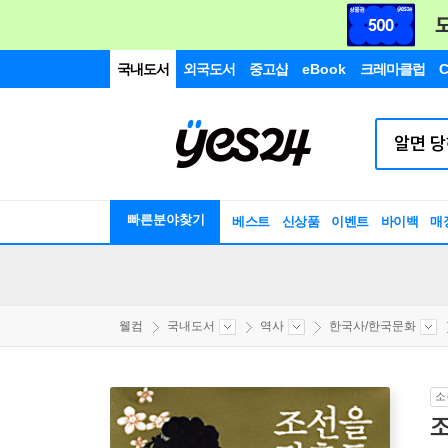
국내도서
외국도서
중고샵
eBook
크레마클럽
C
빠른분야찾기
베스트
신상품
이벤트
바이백
매
웰컴
국내도서
역사
한국사/한국문화
소