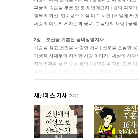
후궁의 죽음을 부른 한 통의 연애편지 | 왕의 여자가
질투의 화신, 현숙공주 독살 미수 사건 | 베일에 싸
세종의 며느리 세자빈과 궁녀, 그들만의 사랑 | 궁
2장 _ 조선을 뒤흔든 남녀상열지사
목숨을 걸고 천민을 사랑한 처녀 | 신분을 초월한 용
기생과 사대부의 지독한 사랑 이야기 | 세상이 허락
자유연애를 꿈꾼 규방 부인 | 남편감을 직접 고른 
일부종사를 거부한 여성들, 감동과 어을우동 | 윤리
채널예스 기사
3장 _ 조선을 뒤흔든 연애기담
(3개)
위험한 사랑이냐, 부도덕한 간통이냐 | 조선시대 
아버지의 연인을 빼앗은 사대부의 최후 | 어느 사
여성과 남성 모두를 유린한 별종 | 양성을 넘나든 
일곱 살 아이가 아기를 낳은 사연 | 영조시대에 일
여인의 정조를 놓고 싸운 선비들 | 연애 스캔들을 
읽다
읽다