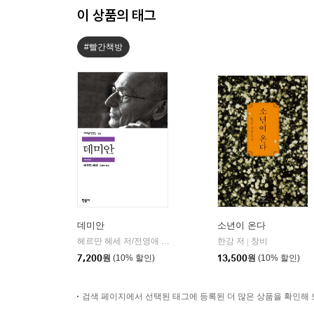
이 상품의 태그
#빨간책방
데미안
소년이 온다
헤르만 헤세 저/전영애 역
민음사
한강 저
창비
|
|
7,200
원
(10% 할인)
13,500
원
(10% 할인)
검색 페이지에서 선택된 태그에 등록된 더 많은 상품을 확인해 