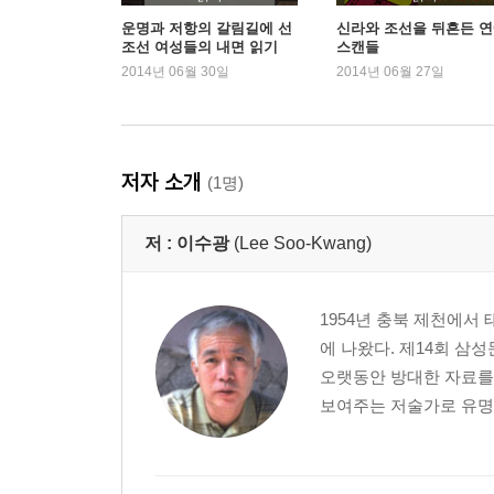
운명과 저항의 갈림길에 선
신라와 조선을 뒤흔든 
조선 여성들의 내면 읽기
스캔들
4장 _ 조선을 뒤흔든 불멸의 로맨스
2014년 06월 30일
2014년 06월 27일
삼의당 김씨 부부의 영원한 사랑 | 사랑의 시를 남긴
조선 최고의 로맨티스트 심노숭 | 떠난 아내를 미
첫사랑을 죽을 때까지 간직하다 | 기생이 열녀문을
저자 소개
(1명)
저 :
이수광
(Lee Soo-Kwang)
1954년 충북 제천에서
에 나왔다. 제14회 삼
오랫동안 방대한 자료를
보여주는 저술가로 유명