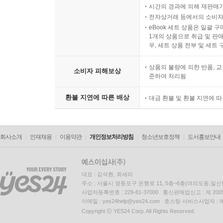
시간의 경과에 의해 재판매가
전자상거래 등에서의 소비자
eBook 세트 상품은 일괄 
1개의 상품으로 취급 및 판매
우, 세트 상품 전부 및 세트
상품의 불량에 의한 반품, 교
소비자 피해보상
준하여 처리됨
환불 지연에 따른 배상
대금 환불 및 환불 지연에 
회사소개
인재채용
이용약관
개인정보처리방침
청소년보호정책
도서홍보안내
대표 : 김석환, 최세라
주소 : 서울시 영등포구 은행로 11, 5층~6층(여의도동,일신
사업자등록번호 : 229-81-37000 통신판매업신고 : 제 200
이메일 : yes24help@yes24.com 호스팅 서비스사업자 :
Copyright ⓒ YES24 Corp. All Rights Reserved.