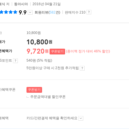
대식
저
동아시아
2016년 04월 21일
9.9
회원리뷰(
582
건)
판매지수 210
가
10,800원
10,800
원
매가
9,720
원
폰혜택가
(종이책 정가 대비 46% 할인)
쿠폰받기
ES포인트
540원 (5% 적립)
5만원이상 구매 시 2천원 추가적립
가혜택쿠폰
쿠폰받기
주문금액대별 할인쿠폰
제혜택
카드/간편결제 혜택을 확인하세요