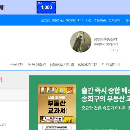
로그인
회원가입
마이페이지
카트
주문/배송
고객센터
Gl
쿠폰받기
단독선출간
eBook필기방법
eBook리더기
디지털머니
기
UB ]