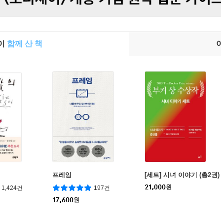
들이
함께 산 책
프레임
[세트] 시녀 이야기 (총2권)
21,000
원
1,424건
197건
17,600
원