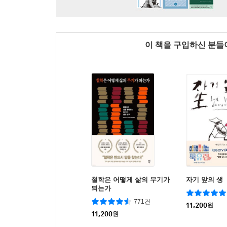
이 책을 구입하신 분
철학은 어떻게 삶의 무기가
자기 앞의 생
되는가
771건
11,200
원
11,200
원