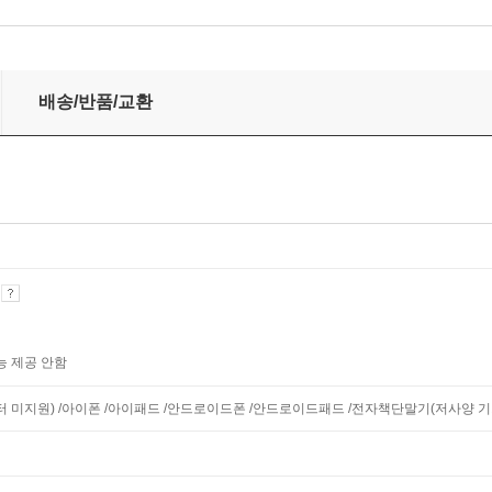
배송/반품/교환
기
능 제공 안함
니터 미지원) /아이폰 /아이패드 /안드로이드폰 /안드로이드패드 /전자책단말기(저사양 기기 