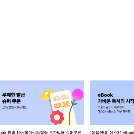
Book 전종 10%할인+5%적립 무한발급 슈퍼쿠폰
[이용안내] 예스24 eBo