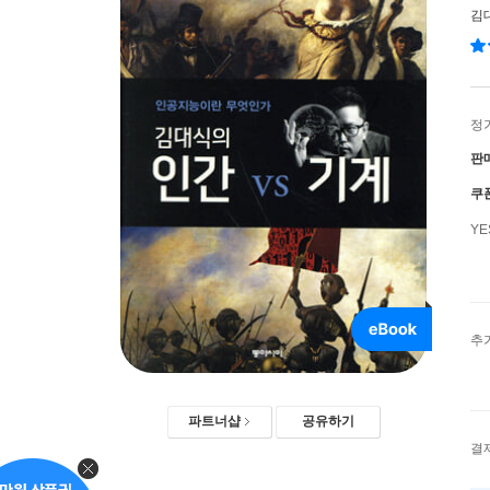
김
정
판
쿠
Y
추
파트너샵
공유하기
결