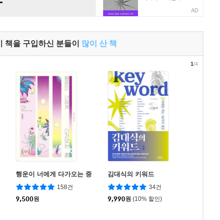
AD
이 책을 구입하신 분들이
많이 산 책
1
/4
행운이 너에게 다가오는 중
김대식의 키워드
158건
34건
9,500
원
9,990
원
(10% 할인)