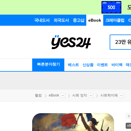
국내도서
외국도서
중고샵
eBook
크레마클럽
C
빠른분야찾기
베스트
신상품
이벤트
바이백
매
웰컴
eBook
사회 정치
사회학이해
소
eB