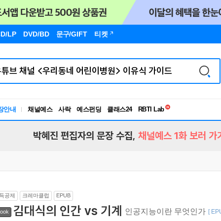
D/LP
DVD/BD
문구
/GIFT
티켓
독서유형검사
RBTI Lab
장안내
채널예스
사락
예스펀딩
클래스24
독서유형검사
박혜진 편집자의 문장 수집,
채널예스 1화 보러 가
득공제
크레마클럽
EPUB
김대식의 인간 vs 기계
인공지능이란 무엇인가
[ EP
ook