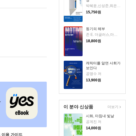
상
박혜윤,신성준,최은경 저
15,750
원
동기의 해부
존 E. 더글러스,마크 올셰이커 저/김현우 역
18,800
원
캐릭터를 알면 사회가
보인다
공명수 저
13,900
원
이 분야 신상품
더보기
시화, 마침내 빛날
공계진 저
14,000
원
ok 이용 가이드