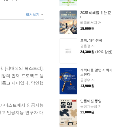
2035 미래를 위한 준
펼쳐보기
비
베율리서치 저
15,000
원
오직, 대한민국
권율정 저
24,300
원
(10% 할인)
 [김대식의 북스토리],
캐릭터를 알면 사회가
보인다
[창의 인재 프로젝트 생
공명수 저
흥미롭고 재미있다. 막연했
13,900
원
만들어진 동양
재 카이스트에서 인공지능
문장과논점 저
었고 인공지능 연구자 대
11,000
원