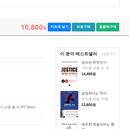
10,800
카트에 넣기
바로구매
원클릭구매
원
이 분야 베스트셀러
더보기
정의란 무엇인가
마이클 샌델 저, 김선욱 감수, 김명철 역 저
14,400
원
공정하다는 착각
마이클 샌델 저/함규진 역
12,600
원
사용 불가) /PC(Mac)
깨끗한 죽음이라는 환