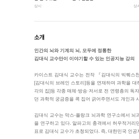
상시
상
소개
인간의 뇌와 기계의 뇌, 모두에 정통한
김대식 교수만이 이야기할 수 있는 인공지능 강의
카이스트 김대식 교수는 전작 『김대식의 빅퀘스천』
[김대식의 브레인 스토리]등을 연재하며 과학을 대하
각의 집]등 각종 매체·방송·저서로 전 연령층의 독
던 과학적 궁금증을 콕 집어 긁어주면서도 개인과 
김대식 교수는 막스-플랑크 뇌과학 연구소에서 뇌
을 연구하고 있다. 알파고의 충격에서 허우적거리던 
표로 김대식 교수가 초청되었다. 즉, 대한민국 인공