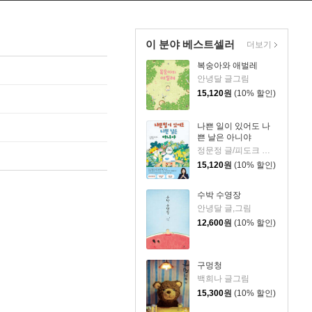
이 분야 베스트셀러
더보기
복숭아와 애벌레
안녕달 글그림
15,120
원
(10% 할인)
나쁜 일이 있어도 나
쁜 날은 아니야
정문정 글/피도크 그림/천근아 감수
15,120
원
(10% 할인)
수박 수영장
안녕달 글,그림
12,600
원
(10% 할인)
구멍청
백희나 글그림
15,300
원
(10% 할인)