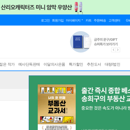
로그인
회원가입
마이페이지
카트
주문/배송
고객센터
Gl
젊은 작가
예사단독판매
이달의사은품
특가할인
추천도서
대량/법인