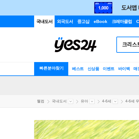
국내도서
외국도서
중고샵
eBook
크레마클럽
C
빠른분야찾기
베스트
신상품
이벤트
바이백
매
웰컴
국내도서
유아
4-6세
4-6세 우