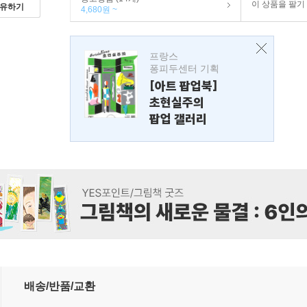
이 상품을 팔기
유하기
4,680원 ~
프랑스
퐁피두센터 기획
[아트 팝업북]
초현실주의
팝업 갤러리
배송/반품/교환