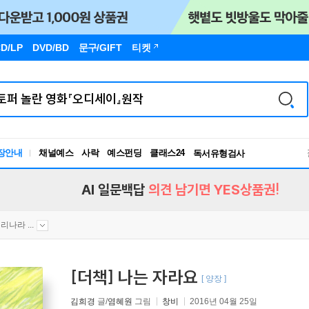
D/LP
DVD/BD
문구
/GIFT
티켓
장안내
채널예스
사락
예스펀딩
클래스24
독서유형검사
RBTI Lab
독서유형검사
AI 일문백답
의견 남기면 YES상품권!
리나라 ...
[더책] 나는 자라요
[ 양장 ]
김희경
글/
염혜원
그림
창비
2016년 04월 25일