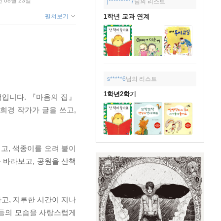
년 08월 23일
j*********7
님의 리스트
1학년 교과 연계
펼쳐보기
s*****6
님의 리스트
1학년2학기
책입니다. 『마음의 집』
희경 작가가 글을 쓰고,
고, 색종이를 오려 붙이
 바라보고, 공원을 산책
하고, 지루한 시간이 지나
이들의 모습을 사랑스럽게