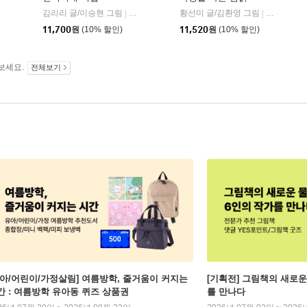
비
김리리 글/이승현 그림
비룡소
황선미 글/김환영 그림
사계절
|
|
11,700
원
(10% 할인)
11,520
원
(10% 할인)
보세요.
전체보기
유아/어린이/가정살림] 여름방학, 줄거움이 커지는
[기획전] 그림책의 새로운
간 : 여름방학 유아동 퀴즈 상품권
를 만나다