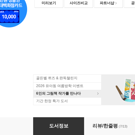
미리보기
사이즈비교
파트너샵
공
골든벨 퀴즈 & 완독챌린지
2026 유아동 여름방학 이벤트
6인의 그림책 작가를 만나다
기간 한정 특가 도서
[더책] 나는 자라요
도서정보
리뷰/한줄평
(7/13)