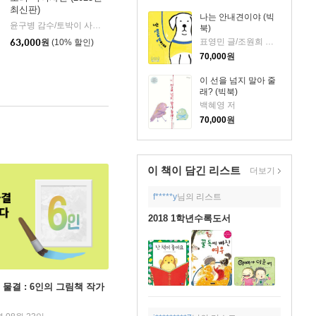
최신판)
나는 안내견이야 (빅
윤구병 감수/토박이 사전 편찬실 편
보리
|
북)
표영민 글/조원희 그림
63,000
원
(10% 할인)
70,000
원
이 선을 넘지 말아 줄
래? (빅북)
백혜영 저
70,000
원
이 책이 담긴
리스트
더보기
f*****y
님의 리스트
2018 1학년수록도서
 물결 : 6인의 그림책 작가