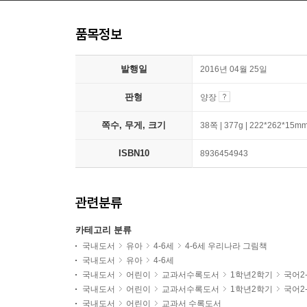
품목정보
발행일
2016년 04월 25일
판형
양장
쪽수, 무게, 크기
38쪽 | 377g | 222*262*15m
ISBN10
8936454943
관련분류
카테고리 분류
국내도서
유아
4-6세
4-6세 우리나라 그림책
국내도서
유아
4-6세
국내도서
어린이
교과서수록도서
1학년2학기
국어2
국내도서
어린이
교과서수록도서
1학년2학기
국어2
국내도서
어린이
교과서 수록도서