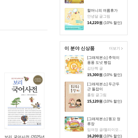
할머니의 여름휴가
안녕달 글그림
14,220
원
(10% 할인)
이 분야 신상품
더보기
[그래제본소] 추억이
퐁퐁 도넛 빵집
김단짝 글
15,300
원
(10% 할인)
[그래제본소] 두근두
근 돌잡이
홀링 글그림
15,120
원
(10% 할인)
[그래제본소] 똥꼬 정
류장
임여정 글/젤리이모 그림
16,200
원
(10% 할인)
보리 국어사전 (2025년