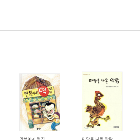
만복이네 떡집
마당을 나온 암탉