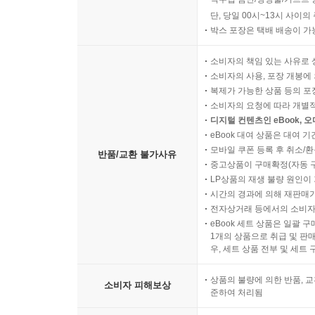
오늘 06시 30분 이후 주문
직수입 음반/영상물/기프트 
단, 당일 00시~13시 사이
박스 포장은 택배 배송이 가
소비자의 책임 있는 사유로 
소비자의 사용, 포장 개봉에 
복제가 가능한 상품 등의 포장을 
소비자의 요청에 따라 개별
디지털 컨텐츠인 eBook, 
eBook 대여 상품은 대여 기
모바일 쿠폰 등록 후 취소/환
반품/교환 불가사유
중고상품이 구매확정(자동 
LP상품의 재생 불량 원인이 기
시간의 경과에 의해 재판매가
전자상거래 등에서의 소비자
eBook 세트 상품은 일괄 
1개의 상품으로 취급 및 판매
우, 세트 상품 전부 및 세트
상품의 불량에 의한 반품, 교
소비자 피해보상
준하여 처리됨