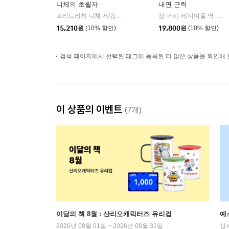
니체의 초월자
내면 근력
프리드리히 니체 저/김철 편역
히읏
짐 머피 저/지여울 역
윌북(
|
|
15,210
원
(10% 할인)
19,800
원
(10% 할인)
검색 페이지에서 선택된 태그에 등록된 더 많은 상품을 확인해 
이 상품의 이벤트
(7개)
이달의 책 8월 : 산리오캐릭터즈 유리컵
예
2026년 08월 01일 ~ 2026년 08월 31일
상