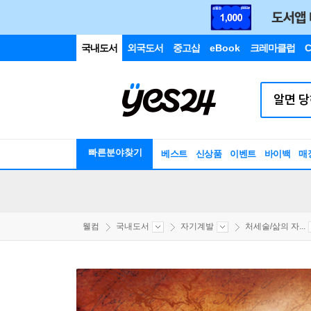
국내도서
외국도서
중고샵
eBook
크레마클럽
C
빠른분야찾기
베스트
신상품
이벤트
바이백
매
웰컴
국내도서
자기계발
처세술/삶의 자...