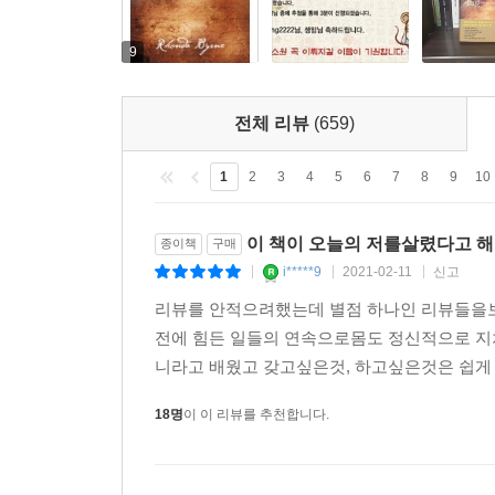
9
전체 리뷰
(659)
1
2
3
4
5
6
7
8
9
10
이 책이 오늘의 저를살렸다고 해
종이책
구매
i*****9
2021-02-11
신고
|
|
|
리뷰를 안적으려했는데 별점 하나인 리뷰들을보
전에 힘든 일들의 연속으로몸도 정신적으로 
니라고 배웠고 갖고싶은것, 하고싶은것은 쉽게
18명
이 이 리뷰를 추천합니다.