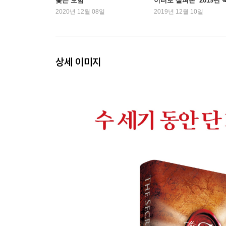
쫓는 모험
이터로 살펴본 ‘2019년 
트렌드’
2020년 12월 08일
2019년 12월 10일
상세 이미지