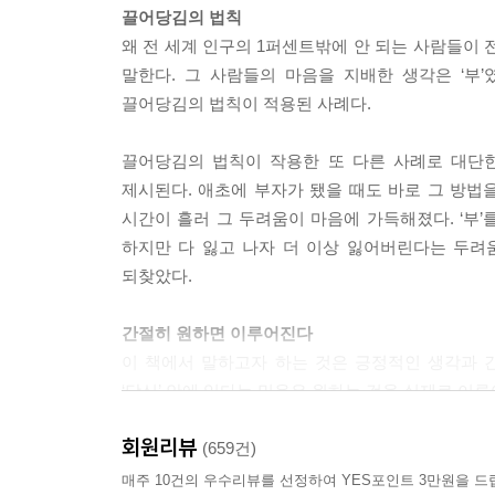
끌어당김의 법칙
왜 전 세계 인구의 1퍼센트밖에 안 되는 사람들이 
말한다. 그 사람들의 마음을 지배한 생각은 ‘부’
끌어당김의 법칙이 적용된 사례다.
끌어당김의 법칙이 작용한 또 다른 사례로 대단
제시된다. 애초에 부자가 됐을 때도 바로 그 방법
시간이 흘러 그 두려움이 마음에 가득해졌다. ‘부’
하지만 다 잃고 나자 더 이상 잃어버린다는 두려움
되찾았다.
간절히 원하면 이루어진다
이 책에서 말하고자 하는 것은 긍정적인 생각과 
‘당신’ 안에 있다는 믿음은 원하는 것을 실제로 이
회원리뷰
이 강력한 법칙의 힘은 잘못된 사례들을 생각해보면 
(659건)
않던 일을 끌어당기는 셈이다. 누구라도 일이 계속
매주 10건의 우수리뷰를 선정하여 YES포인트 3만원을 드