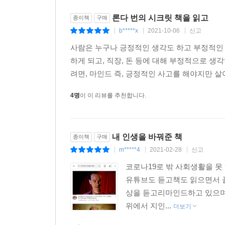
론다 번의 시크릿 책을 읽고
종이책
구매
b*****x
2021-10-06
신고
|
|
|
사람은 누구나 긍정적인 생각도 하고 부정적인
하게 되고, 직장, 돈 등에 대해 부정적으로 생
려면, 마인드 즉, 긍정적인 사고를 해야지만 살
4명
이 이 리뷰를 추천합니다.
내 인생을 바꿔준 책
종이책
구매
m*****4
2021-02-28
신고
|
|
|
코로나19로 밖 사회생활을 못
유튜브도 듣고책도 읽으면서 
상을 듣고리마인드하고 있으며,
위에서 지인...
더보기