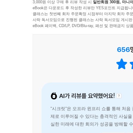
3,000원 이상 구매 후 리뷰 작성 시
일반회원 300원, 마니아
고작 생각 하나에서 비롯된 것이다. 나쁜 생각 하나
eBook은 다운로드 후 작성한 리뷰만 YES포인트 지급됩니
클래스는 첫번째 회차 주문확정 시점부터 마지막 회차 주문
소원을 이루는 법칙
사락 독서모임으로 진행된 클래스는 사락 독서모임 게시판
이 책의 저자는 우리 내면의 숨겨진 힘을 잘 활용하
eBook 페이백, CD/LP, DVD/Blu-ray, 패션 및 판매금
‘원하기, 믿기, 받기’가 그것이다. 이 단계를 이해할 
656
이 책의 저자는 사람들이 다이어트에 실패하는 이
때문이라고 말한다. 몸무게 줄이기에 초점을 맞추기
‘몸무게를 줄여야 해’라는 생각에 집중하지 말고 ‘
자신이 이미 완벽한 몸무게에 이른 것처럼 믿고, 그
소원을 이루는 강력한 도구
AI가 리뷰를 요약했어요!
원하는 것을 이루기 위해 우리가 쉽게 적용할 수 있
작성하면, 목록을 작성하기 전에는 자신에게 부족한
"시크릿"은 오프라 윈프리 쇼를 통해 처음
사고방식도 긍정적인 방향으로 바뀌기 시작한다. 지
제로 이루어질 수 있다는 충격적인 사실을 
끊임없이 꼬리를 물고 이어질 것이다.
실한 미래에 대한 회의가 성공을 방해할 
수적임을 강조한다.