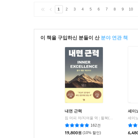
1
2
3
4
5
6
7
8
9
10
이 책을 구입하신 분들이 산
분야 연관 책
내면 근력
세이
짐 머피 저/지여울 역
윌북(willbook)
세이노(
|
162건