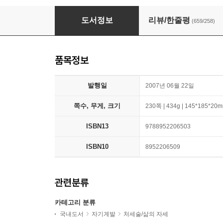
The Secret 시크릿
도서정보
리뷰/한줄평
(659/258)
품목정보
발행일
2007년 06월 22일
쪽수, 무게, 크기
230쪽 | 434g | 145*185*20
ISBN13
9788952206503
ISBN10
8952206509
관련분류
카테고리 분류
국내도서
자기계발
처세술/삶의 자세