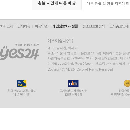
환불 지연에 따른 배상
대금 환불 및 환불 지연에 
회사소개
인재채용
이용약관
개인정보처리방침
청소년보호정책
도서홍보안내
대표 : 김석환, 최세라
주소 : 서울시 영등포구 은행로 11, 5층~6층(여의도동,일신
사업자등록번호 : 229-81-37000 통신판매업신고 : 제 200
이메일 : yes24help@yes24.com 호스팅 서비스사업자 :
Copyright ⓒ YES24 Corp. All Rights Reserved.