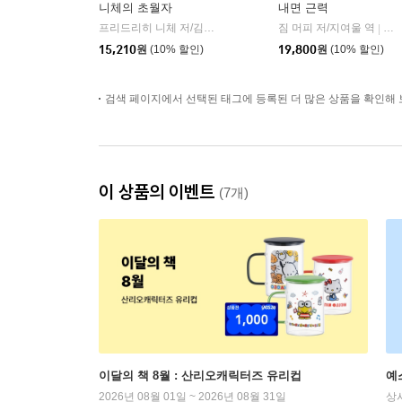
니체의 초월자
내면 근력
프리드리히 니체 저/김철 편역
히읏
짐 머피 저/지여울 역
윌북(
|
|
15,210
원
(10% 할인)
19,800
원
(10% 할인)
검색 페이지에서 선택된 태그에 등록된 더 많은 상품을 확인해 
이 상품의 이벤트
(7개)
이달의 책 8월 : 산리오캐릭터즈 유리컵
예
2026년 08월 01일 ~ 2026년 08월 31일
상