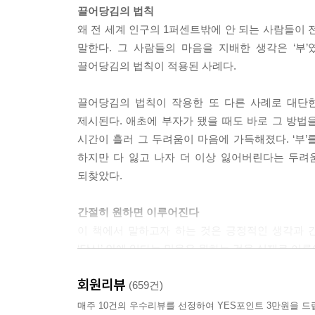
끌어당김의 법칙
왜 전 세계 인구의 1퍼센트밖에 안 되는 사람들이 
말한다. 그 사람들의 마음을 지배한 생각은 ‘부’
끌어당김의 법칙이 적용된 사례다.
끌어당김의 법칙이 작용한 또 다른 사례로 대단
제시된다. 애초에 부자가 됐을 때도 바로 그 방법
시간이 흘러 그 두려움이 마음에 가득해졌다. ‘부’
하지만 다 잃고 나자 더 이상 잃어버린다는 두려움
되찾았다.
간절히 원하면 이루어진다
이 책에서 말하고자 하는 것은 긍정적인 생각과 
‘당신’ 안에 있다는 믿음은 원하는 것을 실제로 이
회원리뷰
이 강력한 법칙의 힘은 잘못된 사례들을 생각해보면 
(659건)
않던 일을 끌어당기는 셈이다. 누구라도 일이 계속
매주 10건의 우수리뷰를 선정하여 YES포인트 3만원을 드