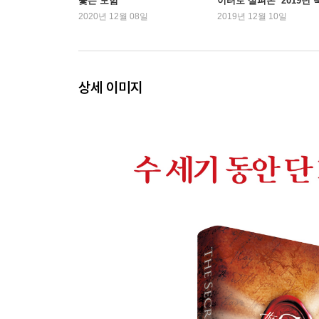
쫓는 모험
이터로 살펴본 ‘2019년 
트렌드’
2020년 12월 08일
2019년 12월 10일
상세 이미지