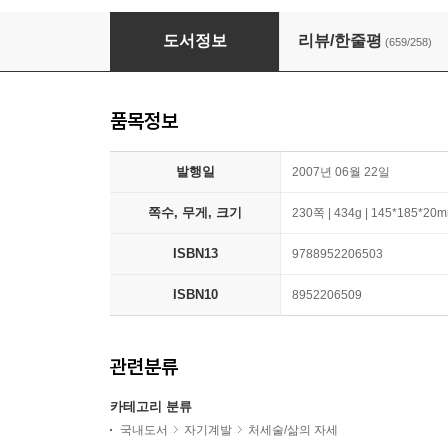
The Secret 시크릿
도서정보
리뷰/한줄평
(659/258)
품목정보
발행일
2007년 06월 22일
쪽수, 무게, 크기
230쪽 | 434g | 145*185*20
ISBN13
9788952206503
ISBN10
8952206509
관련분류
카테고리 분류
국내도서
자기계발
처세술/삶의 자세