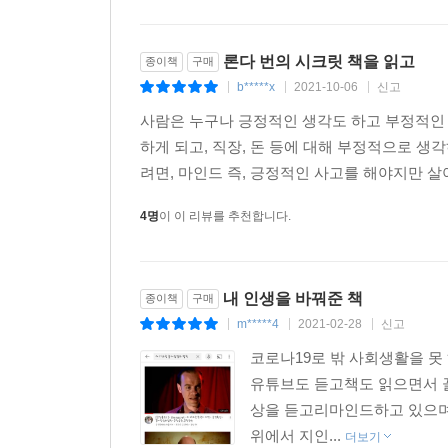
론다 번의 시크릿 책을 읽고
종이책
구매
b*****x
2021-10-06
신고
|
|
|
사람은 누구나 긍정적인 생각도 하고 부정적인
하게 되고, 직장, 돈 등에 대해 부정적으로 생
려면, 마인드 즉, 긍정적인 사고를 해야지만 살
4명
이 이 리뷰를 추천합니다.
내 인생을 바꿔준 책
종이책
구매
m*****4
2021-02-28
신고
|
|
|
코로나19로 밖 사회생활을 못
유튜브도 듣고책도 읽으면서 
상을 듣고리마인드하고 있으며,
위에서 지인...
더보기