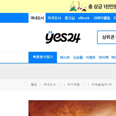
국내도서
외국도서
중고샵
eBook
크레마클럽
C
빠른분야찾기
베스트
신상품
이벤트
바이백
매
웰컴
국내도서
자기계발
처세술/삶의 자...