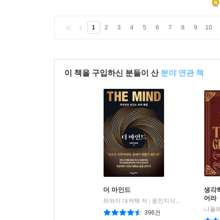
1
2
3
4
5
6
7
8
9
10
이 책을 구입하신 분들이 산
분야 연관 책
더 마인드
생각
어라
하와이 대저택 저
웅진지식하우스
|
나폴레
396건