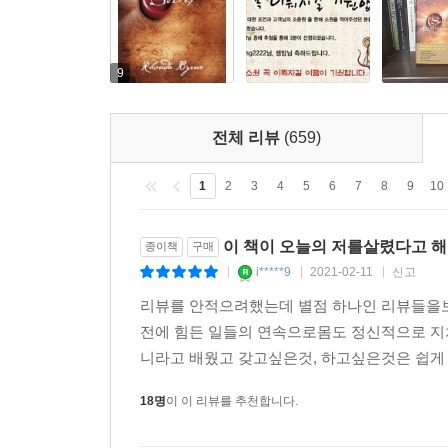
9
전체 리뷰
(659)
1
2
3
4
5
6
7
8
9
10
이 책이 오늘의 저를살렸다고 해
종이책
구매
i*****9
2021-02-11
신고
|
|
|
리뷰를 안적으려했는데 별점 하나인 리뷰들을보
전에 힘든 일들의 연속으로몸도 정신적으로 
니라고 배웠고 갖고싶은것, 하고싶은것은 쉽게
18명
이 이 리뷰를 추천합니다.