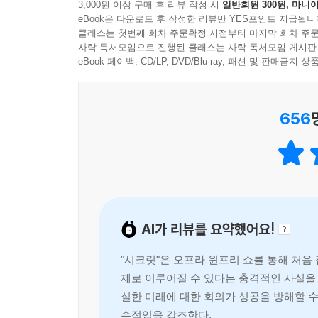
3,000원 이상 구매 후 리뷰 작성 시
일반회원 300원, 마니아
고작 생각 하나에서 비롯된 것이다. 나쁜 생각 하나
eBook은 다운로드 후 작성한 리뷰만 YES포인트 지급됩니
클래스는 첫번째 회차 주문확정 시점부터 마지막 회차 주문
소원을 이루는 법칙
사락 독서모임으로 진행된 클래스는 사락 독서모임 게시판
이 책의 저자는 우리 내면의 숨겨진 힘을 잘 활용하
eBook 페이백, CD/LP, DVD/Blu-ray, 패션 및 판매금
‘원하기, 믿기, 받기’가 그것이다. 이 단계를 이해할 
656
이 책의 저자는 사람들이 다이어트에 실패하는 이
때문이라고 말한다. 몸무게 줄이기에 초점을 맞추기
‘몸무게를 줄여야 해’라는 생각에 집중하지 말고 ‘
자신이 이미 완벽한 몸무게에 이른 것처럼 믿고, 그
소원을 이루는 강력한 도구
AI가 리뷰를 요약했어요!
원하는 것을 이루기 위해 우리가 쉽게 적용할 수 있
작성하면, 목록을 작성하기 전에는 자신에게 부족한
"시크릿"은 오프라 윈프리 쇼를 통해 처음
사고방식도 긍정적인 방향으로 바뀌기 시작한다. 지
제로 이루어질 수 있다는 충격적인 사실을 
끊임없이 꼬리를 물고 이어질 것이다.
실한 미래에 대한 회의가 성공을 방해할 
수적임을 강조한다.