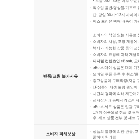
오늘 06시 30분 이후 주문
직수입 음반/영상물/기프트 
단, 당일 00시~13시 사이
박스 포장은 택배 배송이 가
소비자의 책임 있는 사유로 
소비자의 사용, 포장 개봉에 
복제가 가능한 상품 등의 포장을 
소비자의 요청에 따라 개별
디지털 컨텐츠인 eBook, 
eBook 대여 상품은 대여 기
모바일 쿠폰 등록 후 취소/환
반품/교환 불가사유
중고상품이 구매확정(자동 
LP상품의 재생 불량 원인이 기
시간의 경과에 의해 재판매가
전자상거래 등에서의 소비자
eBook 세트 상품은 일괄 
1개의 상품으로 취급 및 판매
우, 세트 상품 전부 및 세트
상품의 불량에 의한 반품, 교
소비자 피해보상
준하여 처리됨