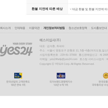
환불 지연에 따른 배상
대금 환불 및 환불 지연에 
회사소개
인재채용
이용약관
개인정보처리방침
청소년보호정책
도서홍보안내
대표 : 김석환, 최세라
주소 : 서울시 영등포구 은행로 11, 5층~6층(여의도동,일신
사업자등록번호 : 229-81-37000 통신판매업신고 : 제 200
이메일 : yes24help@yes24.com 호스팅 서비스사업자 :
Copyright ⓒ YES24 Corp. All Rights Reserved.