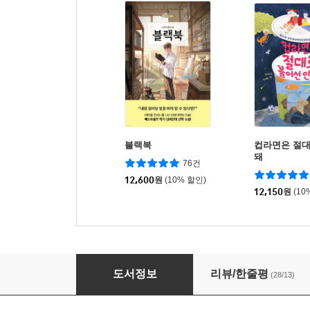
블랙북
컵라면은 절대
돼
76건
12,600
원
(10% 할인)
12,150
원
(10
강헌구의 인성수업
도서정보
리뷰/한줄평
(28/13)