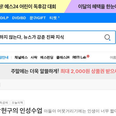
D/LP
DVD/BD
문구
/GIFT
티켓
독서유형검사
RBTI Lab
장안내
채널예스
사락
예스펀딩
클래스24
여
독서유형검사
주말에는 더욱 알뜰하게!
최대 2,000원 상품권 받으
득공제
오늘의책
강헌구의 인성수업
아들아 머뭇거리기에는 인생이 너무 짧다