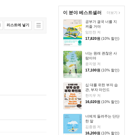
이 분야 베스트셀러
더보기
공부가 결국 너를 지
매
리스트에 넣기
켜줄 거야
임민찬 저
17,820
원
(10% 할인)
너는 원래 괜찮은 사
람이야
윤지영 저
17,100
원
(10% 할인)
십 대를 위한 부자 습
관, 부자 마인드
한지우 저
16,020
원
(10% 할인)
너에게 들려주는 단단
한 말
김종원 저
16,200
원
(10% 할인)