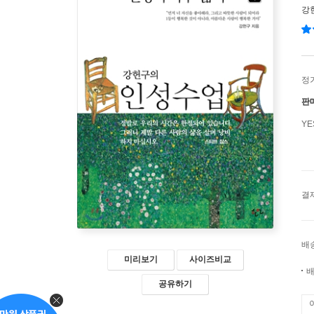
강
정
판
Y
결
배
미리보기
사이즈비교
배
공유하기