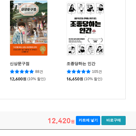
신상문구점
조종당하는 인간
88건
105건
12,600
원
(10% 할인)
16,650
원
(10% 할인)
12,420
카트에 넣기
바로구매
원