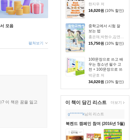
한지우 저
16,020
원
(10% 할인)
도서 모음
중학교에서 시험 잘
보는 법
홍은채,박현수,김연수,김서인 저
펼쳐보기
15,750
원
(10% 할인)
100문장으로 쓰고 배
우는 청소년 필수 고
전 + 100문장으로 쓰
고 배우는 청소년 필
박균호 저
수 철학 세트
34,020
원
(10% 할인)
이 책이 담긴
리스트
? 이 책은 꿈을 잃고
더보기
g********k
님의 리스트
북켄드 캠페인 참여 (2016년 5월)