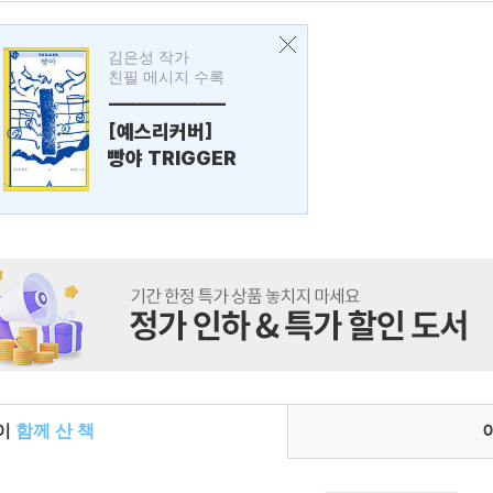
김은성 작가
친필 메시지 수록
---------------
[예스리커버]
빵야 TRIGGER
들이
함께 산 책