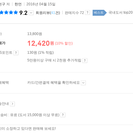
헌구
저
한언
2016년 04월 15일
9.2
국내도서 top20
회원리뷰(
41
건)
판매지수 72
베스트
가
13,800원
12,420
원
매가
(10% 할인)
ES포인트
130원 (1% 적립)
5만원이상 구매 시 2천원 추가적립
제혜택
카드/간편결제 혜택을 확인하세요
송안내
송비 : 유료 (도서 15,000원 이상 무료)
이미 소장하고 있다면 판매해 보세요!