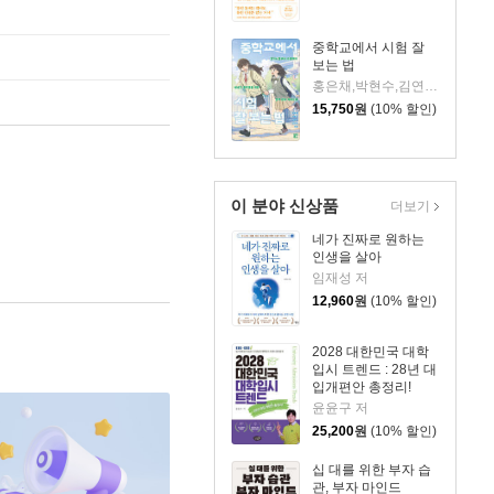
중학교에서 시험 잘
보는 법
홍은채,박현수,김연수,김서인 저
15,750
원
(10% 할인)
이 분야 신상품
더보기
네가 진짜로 원하는
인생을 살아
임재성 저
12,960
원
(10% 할인)
2028 대한민국 대학
입시 트렌드 : 28년 대
입개편안 총정리!
윤윤구 저
25,200
원
(10% 할인)
십 대를 위한 부자 습
관, 부자 마인드