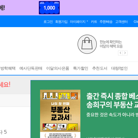
로그인
회원가입
마이페이지
카트
주문/배송
고객센터
Gl
름방학혜택
예사단독판매
이달의사은품
특가할인
추천도서
대량/법인
세요!
 5