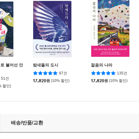
로 불어선 안
밤새들의 도시
젊음의 나라
97건
135건
51건
17,820
원
(10% 할인)
17,820
원
(10% 할인)
% 할인)
배송/반품/교환