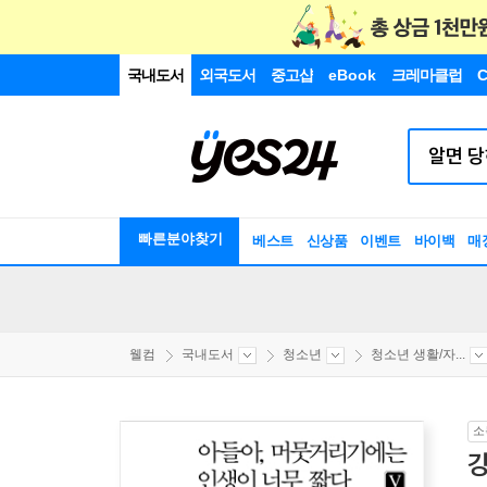
국내도서
외국도서
중고샵
eBook
크레마클럽
C
빠른분야찾기
베스트
신상품
이벤트
바이백
매
웰컴
국내도서
청소년
청소년 생활/자...
소