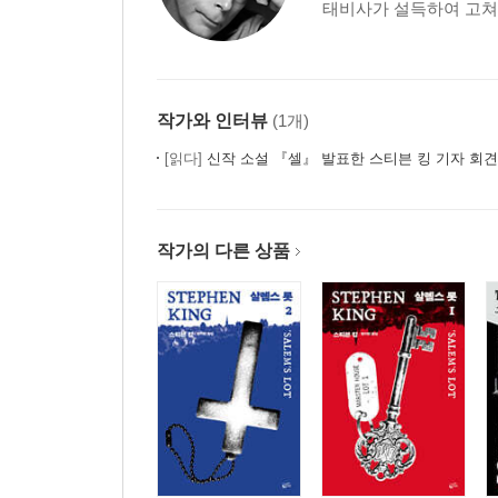
태비사가 설득하여 고쳐 쓴
작가와 인터뷰
(1개)
[읽다]
신작 소설 『셀』 발표한 스티븐 킹 기자 회견
작가의 다른 상품