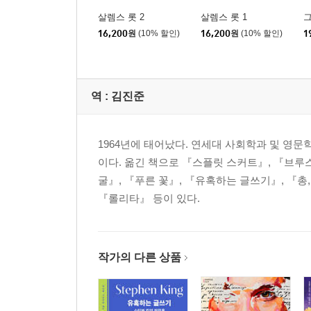
살렘스 롯 2
살렘스 롯 1
16,200
원
(10% 할인)
16,200
원
(10% 할인)
1
역 :
김진준
1964년에 태어났다. 연세대 사회학과 및 영
이다. 옮긴 책으로 『스플릿 스커트』, 『브루
굴』, 『푸른 꽃』, 『유혹하는 글쓰기』, 『총
『롤리타』 등이 있다.
작가의 다른 상품