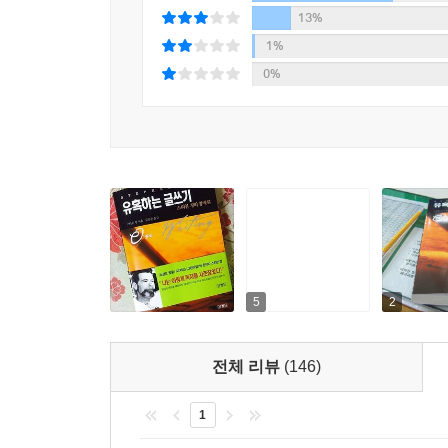
닭튀김을 팔아치운 샌더스 대령(KFC의 조리법 개
13%
과정을 진지하게 묻는 사람은 없었다. 업다이크나
1%
스티븐 킹은 찰스 디킨즈가 저급 독자층에게 인기
0%
작가의 대중적인 성공을 수상쩍게 본다는 것을 날카
반대를 한다. 스티븐 킹이나 존 그리샴, 마이클
요소들을 잘 써먹기 때문도 아니고, 완고하고 질투
쓰려면 허위의식과 근심을 버려야 한다. 허위의식이란
글쓰기의 목적은 상관없으나 경박한 자세만은 경계
그러나 글쓰기는 눈화장이나 세차와는 분명 다른 일
■ 소설만큼이나 명쾌하고 속도감 넘치는 글쓰기 교
5
2
[유혹하는 글쓰기]에서 스티븐 킹은 예의 그의 소
독자를 따뜻이 맞이하여 이야기를 들려주는 것, 그
전체 리뷰
(146)
사람들의 생각과는 달리 소설은 땅 속의 화석처럼
따위는 존재하지 않으며, 아이디어는 그야말로 허
1
합쳐지면서 전혀 새로운 무엇인가를 만들어내는 것