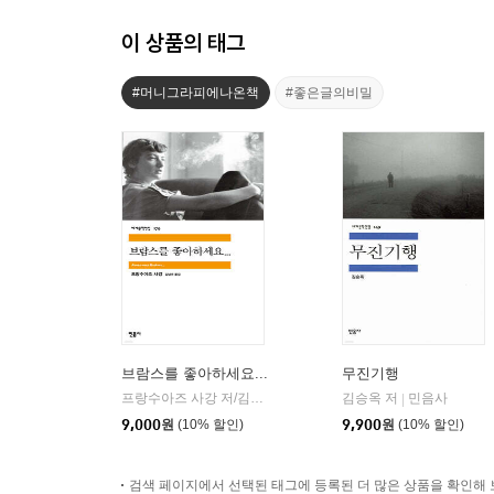
이 상품의 태그
#머니그라피에나온책
#좋은글의비밀
브람스를 좋아하세요...
무진기행
프랑수아즈 사강 저/김남주 역
민음사
김승옥 저
민음사
|
|
9,000
원
(10% 할인)
9,900
원
(10% 할인)
검색 페이지에서 선택된 태그에 등록된 더 많은 상품을 확인해 