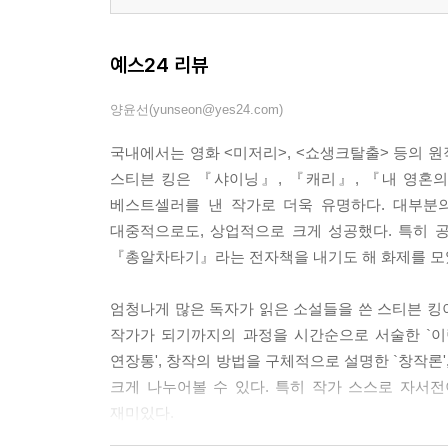
예스24 리뷰
양윤선(yunseon@yes24.com)
국내에서는 영화 <미저리>, <쇼생크탈출> 등의 
스티븐 킹은 『샤이닝』, 『캐리』, 『내 영혼의
베스트셀러를 낸 작가로 더욱 유명하다. 대부분의
대중적으로도, 상업적으로 크게 성공했다. 특히 
『총알차타기』라는 전자책을 내기도 해 화제를 모
엄청나게 많은 독자가 읽은 소설들을 쓴 스티븐 킹이
작가가 되기까지의 과정을 시간순으로 서술한 `이력
연장통', 창작의 방법을 구체적으로 설명한 `창작론
크게 나누어볼 수 있다. 특히 작가 스스로 자서
재미있다.