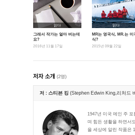
읽다
읽다
그래서 작가는 얼마 버는데
MR는 영국식, MR.는 미
요?
식?
2016년 11월 17일
2015년 09월 22일
저자 소개
(2명)
저 :
스티븐 킹
(Stephen Edwin King,리처드
1947년 미국 메인 주
며 힘든 생활을 하면서도
을 세상에 알린 작품은 