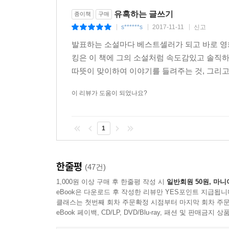
떠올랐을 때 그것이 좋은 아이디어라는 사실을 알아
유혹하는 글쓰기
종이책
구매
그러한 경지에 이르기 위해서는 많이 읽고 많이 써
s******s
2017-11-11
신고
무엇보다 독서는 창작의 과정에 친숙해지고 그것이 
|
|
|
스티븐 킹이 그것을 바탕으로 한 생생한 소설로 대중
발표하는 소설마다 베스트셀러가 되고 바로 영
등에 대하여 개인적인 체험들을 섞어서 독특한 것으
킹은 이 책에 그의 소설처럼 속도감있고 솔직
마지막으로 항상 가상독자를 염두에 두고 작품을 
따뜻이 맞이하여 이야기를 들려주는 것, 그리고
생각해야 한다고 한다. 스티븐 킹의 경우엔 그의
이 리뷰가 도움이 되었나요?
것이다.
이러한 글쓰기의 가장 큰 맥락부터 수동태와 부사의 남발을 피
방법들, 좋은 글을 쓰기 위한 연장들 등에 관해서도
1
■ 소설이라는 커다란 화석을 발굴한 한 소년의 성장
한줄평
(47건)
소년 시절 스티븐 킹의 어머니는 꼬마 스티븐이 소
1,000원 이상 구매 후 한줄평 작성 시
일반회원 50원, 마니
밑거름이 되었다. 십대 초반에 썼던 첫 소설이 
eBook은 다운로드 후 작성한 리뷰만 YES포인트 지급됩니
출판사에 자신의 소설을 투고했다. 출판사들로부터
클래스는 첫번째 회차 주문확정 시점부터 마지막 회차 주문
eBook 페이백, CD/LP, DVD/Blu-ray, 패션 및 판매금
거절을 당하고서도 그는 글쓰기를 버리지 못했다.
고등학교 시절, 자신의 첫 베스트셀러로써 《함정