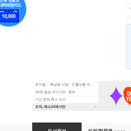
뮤지컬 〈휴남동 서점〉X 황보름 작가 북토크
2026 젊은 작가 1위 : 청예
기간 한정 특가 도서
오직, 예스24에서만
유혹하는 글쓰기
도서정보
리뷰/한줄평