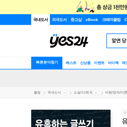
국내도서
외국도서
중고샵
eBook
크레마클럽
C
빠른분야찾기
베스트
신상품
이벤트
바이백
매
웰컴
국내도서
소설/시/희곡
비평/창작/이
소