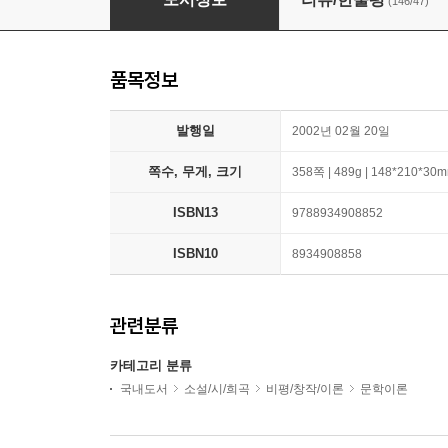
(146/47)
품목정보
발행일
2002년 02월 20일
쪽수, 무게, 크기
358쪽 | 489g | 148*210*30
ISBN13
9788934908852
ISBN10
8934908858
관련분류
카테고리 분류
국내도서
소설/시/희곡
비평/창작/이론
문학이론