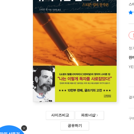
스
정
판
Y
결
사이즈비교
파트너샵
구
공유하기