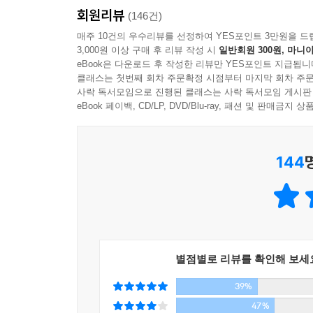
전범으로 삼아야 할 교본이다. 여성적 취향의 연
회원리뷰
(146건)
바로 스티븐 킹의 작품들인 것이다.
매주 10건의 우수리뷰를 선정하여 YES포인트 3만원을 드
3,000원 이상 구매 후 리뷰 작성 시
일반회원 300원, 마니아
eBook은 다운로드 후 작성한 리뷰만 YES포인트 지급됩니
■ 영상시대를 사로잡은 퓨전문학의 기수
클래스는 첫번째 회차 주문확정 시점부터 마지막 회차 주문
사락 독서모임으로 진행된 클래스는 사락 독서모임 게시판
우리나라는 영화가 산업으로 탄탄하게 자리잡아 가
eBook 페이백, CD/LP, DVD/Blu-ray, 패션 및 판매금
영상에 보다 친숙한 젊은 독자들은 보다 속도감있
작품들이 헐리우드 영화 관계자들의 주목을 받는
스티븐 킹을 두고 본격문학과 대중문학을 아우르는
144
스티븐 킹의 소설에 플롯은 없다. 왜냐하면 우리의 
없기 때문이다. 그의 소설에서는 상황이 제시되고
아니라 최초의 독자(스티븐 킹은 글을 쓰는 자신조
작품은 미래의 소설이 어떠해야 하는지를 보여주는 
별점별로 리뷰를 확인해 보세
■ 그 누구도 최고의 베스트셀러 작가에게 글쓰기를
39%
문학적 우수성에 이끌려 소설책을 구입하는 사람은 
47%