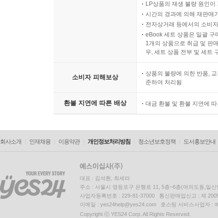
LP상품의 재생 불량 원인이 기
시간의 경과에 의해 재판매가
전자상거래 등에서의 소비자
eBook 세트 상품은 일괄 
1개의 상품으로 취급 및 판매
우, 세트 상품 전부 및 세트
상품의 불량에 의한 반품, 교
소비자 피해보상
준하여 처리됨
환불 지연에 따른 배상
대금 환불 및 환불 지연에 
회사소개
인재채용
이용약관
개인정보처리방침
청소년보호정책
도서홍보안내
대표 : 김석환, 최세라
주소 : 서울시 영등포구 은행로 11, 5층~6층(여의도동,일신
사업자등록번호 : 229-81-37000 통신판매업신고 : 제 200
이메일 : yes24help@yes24.com 호스팅 서비스사업자 :
Copyright ⓒ YES24 Corp. All Rights Reserved.