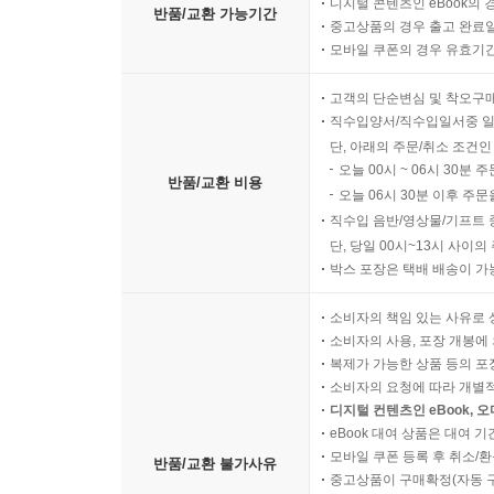
디지털 콘텐츠인 eBook의 
반품/교환 가능기간
중고상품의 경우 출고 완료일
모바일 쿠폰의 경우 유효기간(
고객의 단순변심 및 착오구
직수입양서/직수입일서중 일
단, 아래의 주문/취소 조건인
오늘 00시 ~ 06시 30분 
반품/교환 비용
오늘 06시 30분 이후 주문
직수입 음반/영상물/기프트 
단, 당일 00시~13시 사이
박스 포장은 택배 배송이 가
소비자의 책임 있는 사유로 
소비자의 사용, 포장 개봉에 
복제가 가능한 상품 등의 포장을 
소비자의 요청에 따라 개별
디지털 컨텐츠인 eBook, 
eBook 대여 상품은 대여 기
모바일 쿠폰 등록 후 취소/환
반품/교환 불가사유
중고상품이 구매확정(자동 