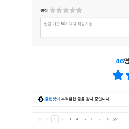
이라는 신문으로 처벌을 받았던 사건을 회고한다.
평점
자신의 작품들을 부끄러워했다. 그러다가 시든 소
비난을 듣게 마련이라는 것을 깨달은 것이 마흔 살
한글 기준 50자까지 작성가능
이외에도 아내 태비사와의 만남, 결혼과 아이들,
발굴해낸 편집자가 존 그리샴 또한 발굴해냈다는 
46
명
클린봇
이 부적절한 글을 감지 중입니다.
1
2
3
4
5
6
7