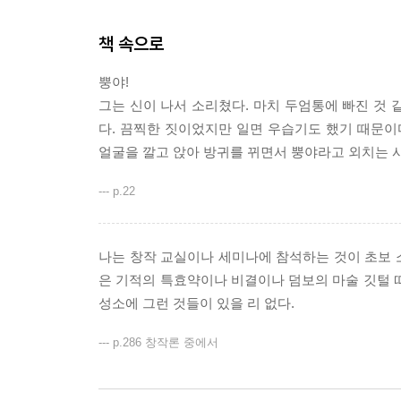
창작론은 자칫 딱딱하고 지루해지기 쉽다고 흔히들
그의 소설처럼 속도감 있고 솔직하며 명쾌하다. 그
책 속으로
뿡야!
“내가 하고 싶은 말은 글쓰기에서도 자기가 가진 
그는 신이 나서 소리쳤다. 마치 두엄통에 빠진 것 
기르는 것이 좋다는 것이다.”
다. 끔찍한 짓이었지만 일면 우습기도 했기 때문이
얼굴을 깔고 앉아 방귀를 뀌면서 뿡야라고 외치는 사
많이 읽고 많이 써서 팔심을 기른 후 땅속에 묻혀
최대한 온전하게 발굴하는 것이 작가라고 말하며 `연
--- p.22
“작가의 자질은 타고나는 것이다. 그러나 특별한 
갖고 있으며, 그 재능은 더욱 갈고 닦아 얼마든지 발
나는 창작 교실이나 세미나에 참석하는 것이 초보 
은 기적의 특효약이나 비결이나 덤보의 마술 깃털 
성소에 그런 것들이 있을 리 없다.
--- p.286 창작론 중에서