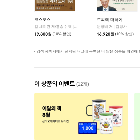
코스모스
호의에 대하여
칼 세이건 저/홍승수 역
사이언스북스
문형배 저
김영사
|
|
19,800
원
(10% 할인)
16,920
원
(10% 할인)
검색 페이지에서 선택된 태그에 등록된 더 많은 상품을 확인해 
이 상품의 이벤트
(12개)