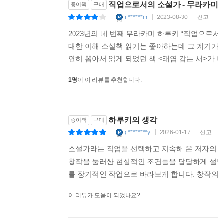
직업으로서의 소설가 - 무라카미
종이책
구매
제9회 어떤 인물을 등장시킬까?
n******m
2023-08-30
신고
|
|
|
언젠가 나는 레즈비언 성향의 스무 살 여성이 될지
2023년의 네 번째 무라카미 하루키 “직업으로서의 
나는 그때그때 주어진 구두를 신고 거기에 내 발 
대한 이해 소설책 읽기는 좋아하는데 그 계기가
구두 사이즈에 발을 맞추는 것입니다. 현실적으로
연히 뽑아서 읽게 되었던 책 <태엽 감는 새>가 
왜냐하면 그건 가공의 일이니까. 그리고 가공의 
꾸는 꿈이건―거의 선택의 여지가 없는 일이지요. 나
1명
이 이 리뷰를 추천합니다.
온갖 ‘안 될 일’이 자유롭게 가능해집니다. 그것이 
제10회 누구를 위해서 쓰는가?
하루키의 생각
종이책
구매
물론 세간에는 남성 독자 대상의 책, 여성 독자 대
g********y
2026-01-17
신고
|
|
|
없이 독자의 마음을 환기하고 감동시킬 수 있었으면 
소설가라는 직업을 선택하고 지속해 온 저자의 
대해 열띤 대화를 나눠준다면 그보다 더 기쁜 일은
창작을 둘러싼 현실적인 조건들을 담담하게 설
대립을 누그러뜨리고 그 날카로운 칼끝을 완화하는
를 장기적인 작업으로 바라보게 합니다. 창작의
기능입니다. 내가 쓴 소설이 이 세계에서 아주 조
이 리뷰가 도움이 되었나요?
제11회 해외에 나간다. 새로운 프런티어
스토리란 본래 현실에 대한 메타포로서 존재하는 것