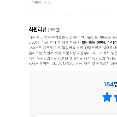
다. 당신이 뭔가 자신에게 중요하다고 생각되는 행
- 산케이 신문
하면서 가슴이 두근두근 설레지 않는다면, 거기에는
제1회 소설가는 포용적인 인종인가
가 즐거움을 방해하는 쓸데없는 부품, 부자연스러운
어떤 직업을 가진 사람이든, 프로란 어떤 것인지를
하지만 링에 오르기는 쉬워도 거기서 오래 버티는 건
--- p.106
육체의 단련이 필요하다. 형태를 바꿔가며 몇 번씩
그다지 어렵지 않아요. 그러나 소설을 오래 지속적으
회원리뷰
- 아사히 신문
(155건)
보통 사람은 일단 못할 짓, 이라고 말해버려도 무방
그런 건 예술가가 할 만한 짓이 아니다. 그래서야 
매주 10건의 우수리뷰를 선정하여 YES포인트 3만원을 드
재능은 물론 필요하고 그만그만한 기개도 필요합니
할 만한 짓은 아닌지도 모릅니다. 하지만 왜 소설가
3,000원 이상 구매 후 리뷰 작성 시
일반회원 300원, 마니아
어떤 직업을 갖고 있건, 현대를 살아가는 직장인에
거기에 더해서 어떤 종류의 ‘자격’ 같은 것이 
eBook은 다운로드 후 작성한 리뷰만 YES포인트 지급됩니
습니다. 우리는 자신이 하고 싶은 방식으로 소설을
되어줄 것이다.
않습니다. 애초에 그런 것이 갖춰진 사람도 있는가
클래스는 첫번째 회차 주문확정 시점부터 마지막 회차 주문
다. 소설가란 예술가이기 이전에 자유인이어야 합니다
- 다빈치
사락 독서모임으로 진행된 클래스는 사락 독서모임 게시판
의 정의입니다. 예술가가 되어서 세간의 시선을 
eBook 페이백, CD/LP, DVD/Blu-ray, 패션 및 판매금
제2회 소설가가 된 무렵
니다.
무라카미 씨가 거듭해서 자신의 소설이나 소설 작
첫 소설을 쓸 때 느꼈던, 문장을 만드는 일의 ‘기분
--- p. 150~151
‘이야기가 가진 선한 힘’ ‘언어의 올바른 힘’에 대
데워 큼직한 머그잔에 따르고 그 잔을 들고 책
154
- 클로버북스
그리워지지만). 그리고 ‘자, 이제부터 뭘 써볼까’ 
아울러 거기에는 아마 ‘자기 치유’적인 의미도 있
느낀 적은 한 번도 없습니다. 소설이 안 써져서 고
도가 내포되어 있기 때문입니다. 즉 자신을 상대화하
2025년은 예상치 못한 에세이집 출간으로 분주했
애초에 소설을 쓰는 의미 따위는 없습니다. 고역
아가는 과정에서 불가피하게 발생하는 다양한 모순
직업의 세계로 슬쩍 발을 내밀 때, 무언가 책임지
기본적으로 퐁퐁 샘솟듯이 쓰는 것이라고 생각합니
그런 작용을 독자와 공유한다는 것입니다. 딱히 
유명해서 들여다보지 않았던 책들을 좀 읽어봐야 하
는지도 모릅니다. 그렇기 때문에 그야말로 지극히 
에세이집을 거의 읽어보지 못했다. 직업으로서의 작