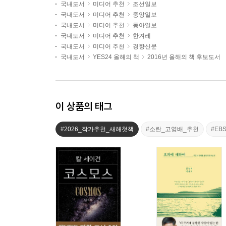
국내도서
미디어 추천
조선일보
국내도서
미디어 추천
중앙일보
국내도서
미디어 추천
동아일보
국내도서
미디어 추천
한겨레
국내도서
미디어 추천
경향신문
국내도서
YES24 올해의 책
2016년 올해의 책 후보도서
이 상품의 태그
#2026_작가추천_새해첫책
#소란_고영배_추천
#EB