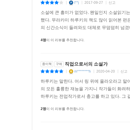
것입니다.
t**j
2017-09-27
신고
|
|
|
소설에 큰 흥미가 없었다. 왠일인지 소설읽기는
제7회 한없이 개인적이고 피지컬한 업業
했다. 무라카미 하루키의 책도 많이 읽어본 편은
하지만 그런 게 아니라면, 즉 당신이 (안타깝지만)
의 신간소식이 들려와도 대체로 무덤덤히 넘겼다.
힘찬 것으로 만들어가기를 희망한다면, 내 이론은 
그 의지의 본거지인 신체를 최대한 건강하게, 최대
4명
이 이 리뷰를 추천합니다.
자체의 퀄리티를 종합적으로 균형 있게 위로 끌
퀄리티 또한 자연히 높아질 것, 이라는 게 나의
적용되지 않습니다).
직업으로서의 소설가
종이책
구매
m********h
2020-04-20
신고
|
|
|
제8회 학교에 대해서
하루키는 말한다. 어서 링 위에 올라오라고 말
어떤 시대에나 어떤 세상에나 상상력이라는 것은 중
의 모든 훌륭한 재능을 가지니 작가들이 화려하
상상력과 대척점에 있는 것 중의 하나가 ‘효율’입
하루키는 전업작가로서 충고를 하고 있다. 그 길
바로 그 ‘효율’입니다. ‘원자력발전은 효율성이 
신화’라는 허구가, 이러한 비극적인 상황을, 회복하기
2명
이 이 리뷰를 추천합니다.
말해도 무방할지 모릅니다. 지금부터라도 늦지 않습
발상의 축을 개개인 속에 확립하지 않으면 안 됩니