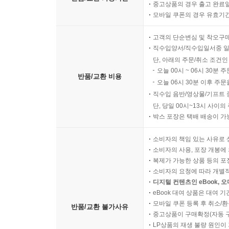
중고상품의 경우 출고 완료일
모바일 쿠폰의 경우 유효기간(
고객의 단순변심 및 착오구
직수입양서/직수입일서중 일
단, 아래의 주문/취소 조건인
오늘 00시 ~ 06시 30분 
반품/교환 비용
오늘 06시 30분 이후 주문
직수입 음반/영상물/기프트 
단, 당일 00시~13시 사이
박스 포장은 택배 배송이 가
소비자의 책임 있는 사유로 
소비자의 사용, 포장 개봉에 
복제가 가능한 상품 등의 포장을 
소비자의 요청에 따라 개별
디지털 컨텐츠인 eBook, 
eBook 대여 상품은 대여 기
모바일 쿠폰 등록 후 취소/환
반품/교환 불가사유
중고상품이 구매확정(자동 
LP상품의 재생 불량 원인이 기