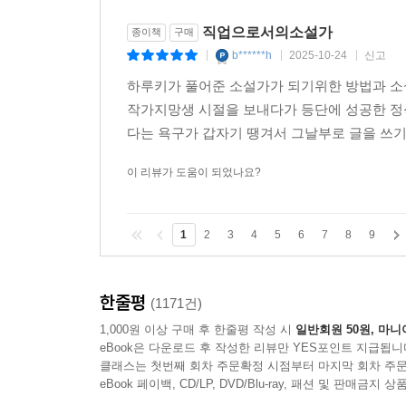
위해 자신의 내적인 장소에 앉혀야 할 새로운 스토
직업으로서의소설가
종이책
구매
시스템)을 제대로 연결하는 것에 의해, 다시 말해 
b******h
2025-10-24
신고
|
|
|
불확실한 현실을 겨우겨우 받아들이고 평정심을
톱니바퀴로서 우연히 글로벌한 기능을 수행했던 것
하루키가 풀어준 소설가가 되기위한 방법과 소
실감에 지나지 않습니다. 그래도 완전히 잘못짚은 
작가지망생 시절을 보내다가 등단에 성공한 정석
다는 욕구가 갑자기 땡겨서 그날부로 글을 쓰기
제12회 이야기가 있는 곳ㆍ가와이 하야오 선생님의
이 리뷰가 도움이 되었나요?
우리는 자주 만나서 대화를 나눴고, 하지만 무슨 얘
일이라고 생각합니다. 그곳에 있었던 가장 중요한
생각하기 때문입니다. 우리는 무엇을 공유했었는가
1
2
3
4
5
6
7
8
9
인간의 영혼 밑바닥에 있는 것입니다. 인간의 영혼
사람을 근간에서부터 서로 이어줍니다. 나는 소
마주하면서 일상적으로 그곳에 내려갑니다. 혹은
한줄평
(1171건)
이해했었다, 라고 생각합니다. 굳이 입 밖에 내지는
1,000원 이상 구매 후 한줄평 작성 시
일반회원 50원, 마니
나 혼자만의 생각인지도 모릅니다. 하지만 그것에 
eBook은 다운로드 후 작성한 리뷰만 YES포인트 지급됩니
클래스는 첫번째 회차 주문확정 시점부터 마지막 회차 주문
eBook 페이백, CD/LP, DVD/Blu-ray, 패션 및 판매금