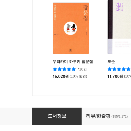
무라카미 하루키 잡문집
모순
710건
16,020
원
(10% 할인)
11,700
원
(10
직업으로서의 소설가
도서정보
리뷰/한줄평
(155/1,171)