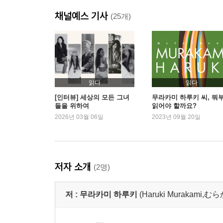
채널예스 기사
(25개)
읽다
읽다
[인터뷰] 세상의 모든 그녀
무라카미 하루키 씨, 뭐
들을 위하여
읽어야 할까요?
2026년 03월 06일
2023년 09월 20일
저자 소개
(2명)
저 :
무라카미 하루키
(Haruki Murakami