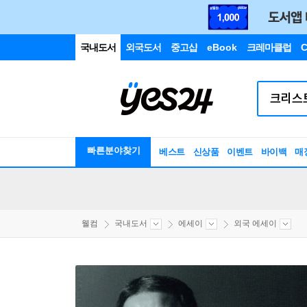
국내도서
외국도서
중고샵
eBook
크레마클럽
C
빠른분야찾기
베스트
신상품
이벤트
바이백
매
웰컴
국내도서
에세이
외국 에세이