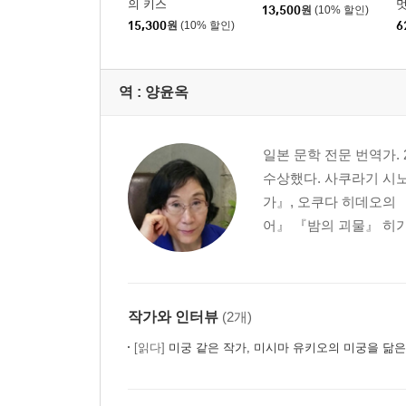
의 키스
멋
13,500
원
(10% 할인)
멋
15,300
원
(10% 할인)
6
역 :
양윤옥
일본 문학 전문 번역가
수상했다. 사쿠라기 시노
가』, 오쿠다 히데오의 
어』 『밤의 괴물』 히가
작가와 인터뷰
(2개)
[읽다]
미궁 같은 작가, 미시마 유키오의 미궁을 닮