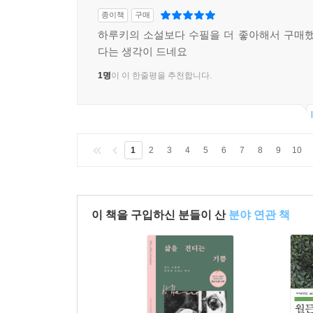
종이책
구매
하루키의 소설보다 수필을 더 좋아해서 구매했
다는 생각이 드네요
1명
이 이 한줄평을 추천합니다.
1
2
3
4
5
6
7
8
9
10
이 책을 구입하신 분들이 산
분야 연관 책