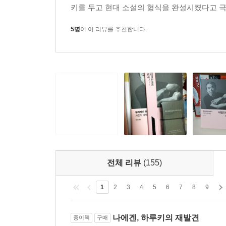
본격적인 통신기입니다. 영화관에서 그 장면을 보
키를 두고 현대 소설의 형식을 완성시켰다고 극찬
자체의 질은 별로 중요하지 않습니다. 무엇보다 거기
간단하고 평이한 말밖에 쓰지 않더라도, 만일 거기
5명
이 이 리뷰를 추천합니다.
그러나 어떻든 우리에게는 각자 자신만의 ‘창고
못합니다. E. T.가 훌쩍 찾아와 “미안하지만 너의
문을 열어 보여줄 만한 ‘잡동사니’의 재고를 상비해
제6회 시간을 내 편으로 만든다―장편소설 쓰기
즉 중요한 것은 뜯어고친다는 행위 그 자체입니다. 
자체가 무엇보다 중요한 의미가 있습니다. 그에 
경우, 작가의 본능이나 직감은 논리성이 아니라 결심
하는 것과 같은 일입니다. 어떤 몽둥이로 두드리든,
좋은 것입니다. 새들의 움직임의 역동성이 고정되어
전체 리뷰
(155)
아무튼 고쳐 쓰는 데는 가능한 한 많은 시간을 들
고쳐나갑니다. 조언은 중요합니다. 장편소설을 다
1
2
3
4
5
6
7
8
9
제정신인 사람은 장편소설 같은 건 일단 쓸 리가 없
정도 제정신이 아니다’라는 건 자각하지 않으면
나에겐, 하루키의 재발견
종이책
구매