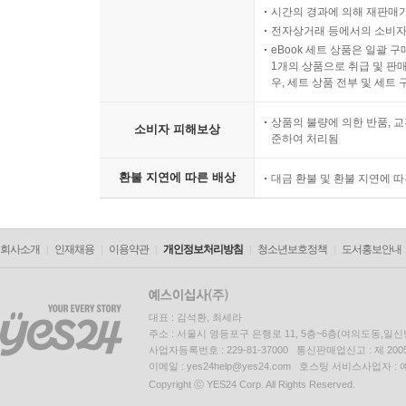
시간의 경과에 의해 재판매가
전자상거래 등에서의 소비자
eBook 세트 상품은 일괄 
1개의 상품으로 취급 및 판매
우, 세트 상품 전부 및 세트
상품의 불량에 의한 반품, 교
소비자 피해보상
준하여 처리됨
환불 지연에 따른 배상
대금 환불 및 환불 지연에 
회사소개
인재채용
이용약관
개인정보처리방침
청소년보호정책
도서홍보안내
대표 : 김석환, 최세라
주소 : 서울시 영등포구 은행로 11, 5층~6층(여의도동,일신
사업자등록번호 : 229-81-37000 통신판매업신고 : 제 200
이메일 : yes24help@yes24.com 호스팅 서비스사업자 :
Copyright ⓒ YES24 Corp. All Rights Reserved.