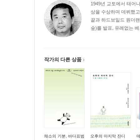
1949년 교토에서 태어
상을 수상하며 데뷔했고,
끝과 하드보일드 원더랜
숲)를 발표, 유례없는 
작가의 다른 상품
채소의 기분, 바다표범
오후의 마지막 잔디