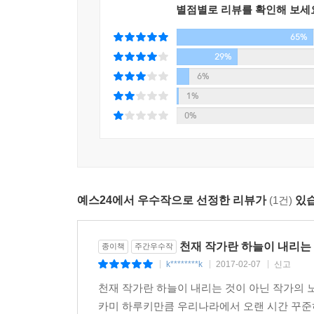
제3회 문학상에 대해서
별점별로 리뷰를 확인해 보세
- 윤덕원 (작가)
물론 이 두 사람은 과격한 예외인지도 모릅니다
--- p. 260
65%
공통적으로 느꼈던 것은, 혹은 태도로서 표명하고
29%
것이겠지요. 그 하나는, 자신이 의미 있는 것을 
6%
적음은 제쳐두고―분명하게 존재한다는 실감입니다.
1%
그런 건 어디까지나 사회적인 혹은 문단적인 형식상
0%
제4회 오리지낼리티에 대해서
내 생각에는(이라고 할까, 그렇기를 바라는 것인데
기동력이었습니다. 자동차로 비유하자면 엔진입
오리지낼리티는 바로 그러한 자유로운 마음가짐을
예스24에서 우수작으로 선정한 리뷰가
(1건)
있습
욕구와 충동이 몰고 온 결과적인 형체에 다름 아닌 
제5회 자, 뭘 써야 할까?
천재 작가란 하늘이 내리는
종이책
주간우수작
다시 영화 얘기인데, 스티븐 스필버그가 제작한 《E.
k********k
2017-02-07
신고
|
|
|
있습니다. 기억나시는지요. 우산이라든가 전기스
천재 작가란 하늘이 내리는 것이 아닌 작가의
자리에 있던 가정용품을 이것저것 적당히 조합해 
카미 하루키만큼 우리나라에서 오랜 시간 꾸준히