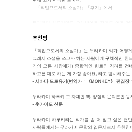
았다는 얘기인지도 모르겠습니다.
_ 『직업으로서의 소설가』「후기」에서
--- p. 51~52
무라카미 하루키만큼 오해받아온 작가도 없을 것이
원래 분쟁이나 싸움을 좋아하는 성격이 아니라서(정
한편으로는 많은 평론가들에게 혹독한 평가를 받는다.
다만 지극히 개인적인 사고방식을 가진 인간이라서 
추천평
1979년 등단 이후 최초로 자신의 작가론적, 
내가 하고 싶은 것을 내가 하고 싶은 대로 해나가자
인터뷰나 에세이를 통해 언급했던 글쓰기와 그 현장을
해나가면 된다. 나는 1960년대 말의 이른바 ‘반란
『직업으로서의 소설가』는 무라카미 씨가 어떻게 
『직업으로서의 소설가』는 ‘무라카미 하루키처럼’
다고 생각합니다. 하지만 동시에, 라고 할까, 그보
그래서 소설을 쓰고자 하는 사람에게 구체적인 힌트
허상을 벗어던지고 그야말로 생업으로서의 소설가에
가 쓰고 싶은 소설을 내게 맞는 스케줄에 따라 내가
거의 모든 사람에게) 종합적인 힌트와 격려를 건
야심을 품고 해외시장에 도전한 개척자로서의 모험과
그리고 어떤 소설을 쓰고 싶은지, 그 개략은 처음부
하고픈 대로 하는 게 가장 좋아요, 라고 암시해주는 
개의 장을 통해 구체적으로 밝혔다. 문단 권력의
러저러한 소설을 쓰고 싶다’라는, 합당한 내 모습이
- 시바타 모토유키(번역가ㆍ《MONKEY》 편집장
지망생이 국내를 뛰어넘어 세계적인 베스트셀러 작가
무슨 일이 있으면 그냥 머리 위를 올려다보면 됩니다
직업적인 소설가 무라카미 하루키의 삼십오 년을 
定點이 없었다면 아마 나는 곳곳에서 상당히 헤맸을
무라카미 하루키 그 자체인 책. 양질의 문학론인 동
닿아 있음을 느끼게 된다.
--- p.104~105
- 홋카이도 신문
한편 일본 발간 당시 가장 먼저 화제가 되었던 것은
기노쿠니야에서 매입하여 일부는 자사 매장에서 
그러면 무엇이 꼭 필요하고 무엇이 별로 필요하지 
무라카미 하루키라는 작가를 좀 더 알고 싶은 팬만
인터넷 서점보다는 오프라인 서점을 찾아야 했다.
이것도 나 자신의 경험을 통해 말하자면, 매우 단순
사람들에게는 무라카미 문학의 입문서로서 추천한다. 
중개업체를 통해 전국의 서점에 신간을 배본한다는,