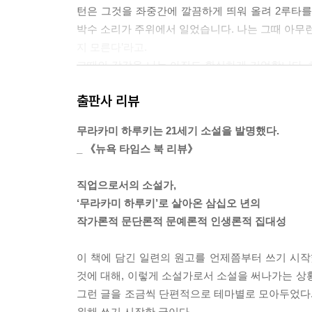
턴은 그것을 좌중간에 깔끔하게 띄워 올려 2루타를
박수 소리가 주위에서 일었습니다. 나는 그때 아무런 
지 모른다’라고.
그때의 감각을 나는 아직도 확실하게 기억합니다.
습니다. 어째서 그것이 때마침 내 손안에 떨어졌는지
출판사 리뷰
무튼 그것이 일어났습니다. 그것은 뭐라고 해야 할까,
‘본질의 돌연한 현현顯現’ ‘직감적인 진실 파악’이라
무라카미 하루키는 21세기 소설을 발명했다.
의해 모든 일의 양상이 확 바뀐다’라는 느낌입니다.
_ 《뉴욕 타임스 북 리뷰》
것입니다. 데이브 힐턴이 톱타자로 진구 구장에서 아
--- p. 45~46
직업으로서의 소설가,
‘무라카미 하루키’로 살아온 삼십오 년의
이따금 ‘무라카미 하루키의 문장은 번역 투’라는 말
작가론적 문단론적 문예론적 인생론적 집대성
는 말이고 어떤 의미에서는 빗나간 말이라고 생각합
일리가 있는데, 그건 어디까지나 실제적인 프로세스
이 책에 담긴 일련의 원고를 언제쯤부터 쓰기 시작
eutral’, 활동성이 뛰어난 문체를 획득하는 것이
것에 대해, 이렇게 소설가로서 소설을 써나가는 상
어’ ‘순수문학 체제’ 같은 것에서 가능한 한 멀리
그런 글을 조금씩 단편적으로 테마별로 모아두었다.
다. 그러기 위해서는 모든 것을 내려놓을 각오가 
위해 쓰기 시작한 글이다.