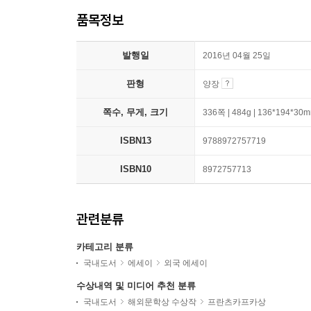
품목정보
발행일
2016년 04월 25일
판형
양장
쪽수, 무게, 크기
336쪽 | 484g | 136*194*30
ISBN13
9788972757719
ISBN10
8972757713
관련분류
카테고리 분류
국내도서
에세이
외국 에세이
수상내역 및 미디어 추천 분류
국내도서
해외문학상 수상작
프란츠카프카상