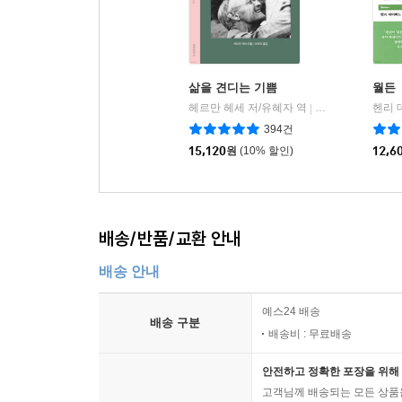
삶을 견디는 기쁨
월든
헤르만 헤세 저/유혜자 역
문예춘추사
|
394건
15,120
원
(10% 할인)
12,6
배송/반품/교환 안내
배송 안내
예스24 배송
배송 구분
배송비 : 무료배송
안전하고 정확한 포장을 위해 
고객님께 배송되는 모든 상품을