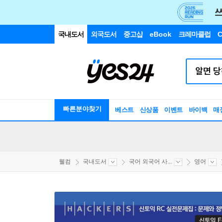
국내도서
외국도서
중고샵
eBook
크레마클럽
C
빠른분야찾기
베스트
신상품
이벤트
바이백
매
웰컴
국내도서
국어 외국어 사...
영어