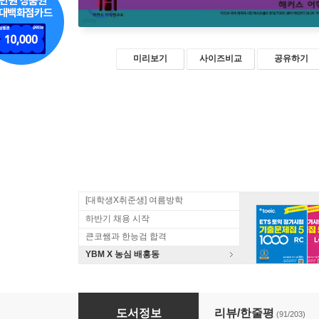
미리보기
사이즈비교
공유하기
[대학생X취준생] 여름방학
하반기 채용 시작
큰코쌤과 한능검 합격
YBM X 농심 배홍동
해커스 토익 실전 1000제. 1 리딩 Reading (RC)
도서정보
리뷰/한줄평
(91/203)