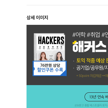
TEST 04
TEST 05
TEST 06
상세 이미지
TEST 07
TEST 08
TEST 09
TEST 10
Answer Sheet