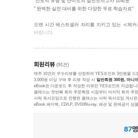
“신토익 유형 및 난이도의 실전모의고사 10회분"
" 완벽한 실전 대비를 위한 다양한 무료 학습자료"
오랜 시간 베스트셀러 자리를 지키고 있는 ≪해커스 
바랍니다.
[교재 구매 혜택] (HackersIngang.com)
1. 온라인 신토익 실전모의고사 무료 제공
회원리뷰
2. 교재 단어암기장 및 단어암기 MP3 무료 제공
(91건)
3. 편리한 채점을 위한 정답 녹음 MP3 무료 제공
매주 10건의 우수리뷰를 선정하여 YES포인트 3만원을 드
3,000원 이상 구매 후 리뷰 작성 시
일반회원 300원, 마니아
eBook은 다운로드 후 작성한 리뷰만 YES포인트 지급됩니
신(新)토익 완벽 반영! 해커스 토익 실전 1000제 1 R
클래스는 첫번째 회차 주문확정 시점부터 마지막 회차 주문
사락 독서모임으로 진행된 클래스는 사락 독서모임 게시판
1. 신(新)토익 대비 신유형 완벽 분석 및 반영
eBook 페이백, CD/LP, DVD/Blu-ray, 패션 및 판매금
1) 신(新)토익에 추가된 유형 및 출제 의도 철저하게
2) Part 6 : 신유형 문제인 '알맞은 문장 고르기' 완
87
명
3) Part 7 : 3개 지문을 읽고 푸는 신유형 문제 공략
4) Part 5 : 문제 풀이 시간이 줄어든 파트 5의 신