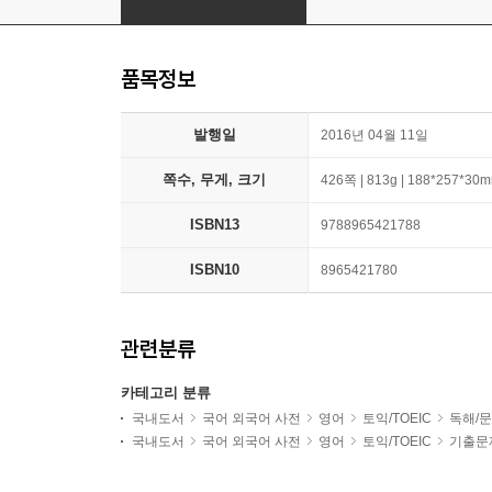
품목정보
발행일
2016년 04월 11일
쪽수, 무게, 크기
426쪽 | 813g | 188*257*30
ISBN13
9788965421788
ISBN10
8965421780
관련분류
카테고리 분류
국내도서
국어 외국어 사전
영어
토익/TOEIC
독해/문
국내도서
국어 외국어 사전
영어
토익/TOEIC
기출문