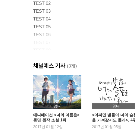
TEST 02
TEST 03
TEST 04
TEST 05
TEST 06
TEST 07
TEST 08
TEST 09
채널예스 기사
TEST 10
(3개)
정답
점수 환산표
해석
읽다
읽다
TEST 01
애니메이션 <너의 이름은>
<어쩌면 별들이 너의 슬
동명 원작 소설 1위
을 가져갈지도 몰라>, 4
TEST 02
연속 1위
2017년 01월 12일
2017년 01월 05일
TEST 03