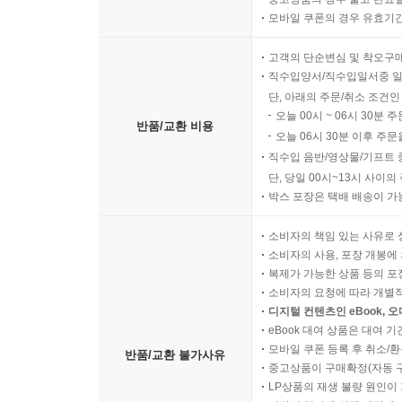
모바일 쿠폰의 경우 유효기간(
고객의 단순변심 및 착오구
직수입양서/직수입일서중 일
단, 아래의 주문/취소 조건인
오늘 00시 ~ 06시 30분 
반품/교환 비용
오늘 06시 30분 이후 주문
직수입 음반/영상물/기프트 
단, 당일 00시~13시 사이
박스 포장은 택배 배송이 가
소비자의 책임 있는 사유로 
소비자의 사용, 포장 개봉에 
복제가 가능한 상품 등의 포장을 
소비자의 요청에 따라 개별
디지털 컨텐츠인 eBook, 
eBook 대여 상품은 대여 기
모바일 쿠폰 등록 후 취소/환
반품/교환 불가사유
중고상품이 구매확정(자동 
LP상품의 재생 불량 원인이 기