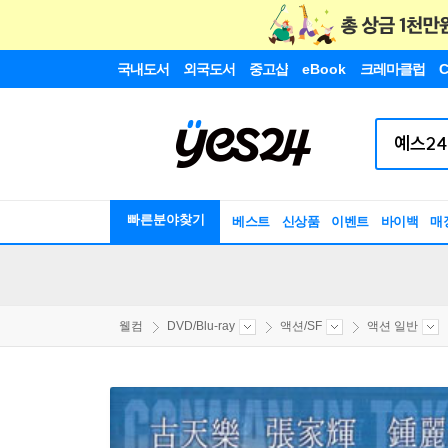
국내도서
외국도서
중고샵
eBook
크레마클럽
C
빠른분야찾기
베스트
신상품
이벤트
바이백
매
웰컴
DVD/Blu-ray
액션/SF
액션 일반