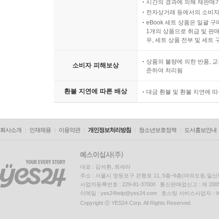
시간의 경과에 의해 재판매가
전자상거래 등에서의 소비자
eBook 세트 상품은 일괄 
1개의 상품으로 취급 및 판매
우, 세트 상품 전부 및 세트
상품의 불량에 의한 반품, 교
소비자 피해보상
준하여 처리됨
환불 지연에 따른 배상
대금 환불 및 환불 지연에 
회사소개
인재채용
이용약관
개인정보처리방침
청소년보호정책
도서홍보안내
대표 : 김석환, 최세라
주소 : 서울시 영등포구 은행로 11, 5층~6층(여의도동,일신
사업자등록번호 : 229-81-37000 통신판매업신고 : 제 200
이메일 : yes24help@yes24.com 호스팅 서비스사업자 :
Copyright ⓒ YES24 Corp. All Rights Reserved.