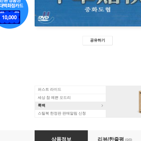
공유하기
퍼스트 라이드
세상 참 예쁜 오드리
룩백
스틸북 한정판 판매알림 신청
중화도협
상품정보
리뷰/한줄평
(0/0)