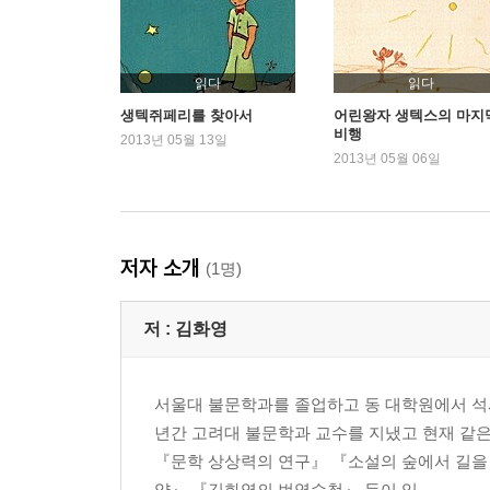
읽다
읽다
생텍쥐페리를 찾아서
어린왕자 생텍스의 마지
비행
2013년 05월 13일
2013년 05월 06일
저자 소개
(1명)
저 :
김화영
서울대 불문학과를 졸업하고 동 대학원에서 석
년간 고려대 불문학과 교수를 지냈고 현재 같은
『문학 상상력의 연구』 『소설의 숲에서 길을
약』 『김화영의 번역수첩』 등이 있...