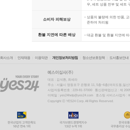
우, 세트 상품 전부 및 세트
상품의 불량에 의한 반품, 교
소비자 피해보상
준하여 처리됨
환불 지연에 따른 배상
대금 환불 및 환불 지연에 
회사소개
인재채용
이용약관
개인정보처리방침
청소년보호정책
도서홍보안내
대표 : 김석환, 최세라
주소 : 서울시 영등포구 은행로 11, 5층~6층(여의도동,일신
사업자등록번호 : 229-81-37000 통신판매업신고 : 제 200
이메일 : yes24help@yes24.com 호스팅 서비스사업자 :
Copyright ⓒ YES24 Corp. All Rights Reserved.