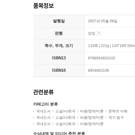
품목정보
발행일
2007년 05월 08일
판형
양장
쪽수, 무게, 크기
119쪽 | 222g | 133*195*20
ISBN13
9788954603102
ISBN10
8954603106
관련분류
카테고리 분류
국내도서
소설/시/희곡
비평/창작/이론
문학의 이해
국내도서
소설/시/희곡
비평/창작/이론
작가 탐구
국내도서
소설/시/희곡
비평/창작/이론
수상내역 및 미디어 추천 분류