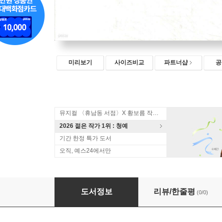
미리보기
사이즈비교
파트너샵
공
뮤지컬 〈휴남동 서점〉X 황보름 작가 북토크
2026 젊은 작가 1위 : 청예
기간 한정 특가 도서
오직, 예스24에서만
어린 왕자를 찾아서
도서정보
리뷰/한줄평
(0/0)