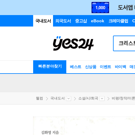
국내도서
외국도서
중고샵
eBook
크레마클럽
C
빠른분야찾기
베스트
신상품
이벤트
바이백
매
웰컴
국내도서
소설/시/희곡
비평/창작/이