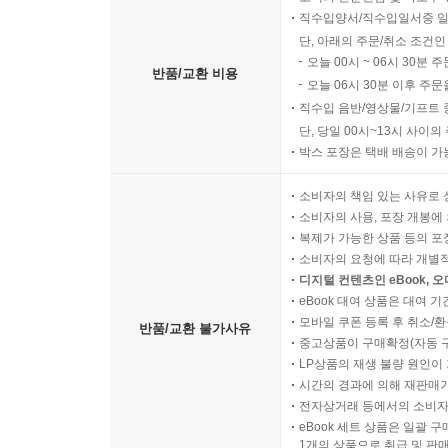
직수입양서/직수입일서중 일
단, 아래의 주문/취소 조건인
오늘 00시 ~ 06시 30분 
반품/교환 비용
오늘 06시 30분 이후 주문
직수입 음반/영상물/기프트 
단, 당일 00시~13시 사이
박스 포장은 택배 배송이 가
소비자의 책임 있는 사유로 
소비자의 사용, 포장 개봉에 
복제가 가능한 상품 등의 포장을 
소비자의 요청에 따라 개별
디지털 컨텐츠인 eBook, 
eBook 대여 상품은 대여 기
모바일 쿠폰 등록 후 취소/환
반품/교환 불가사유
중고상품이 구매확정(자동 
LP상품의 재생 불량 원인이 기
시간의 경과에 의해 재판매가
전자상거래 등에서의 소비자
eBook 세트 상품은 일괄 
1개의 상품으로 취급 및 판매