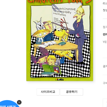
리스
첫
정
판
Y
결
구
사이즈비교
공유하기