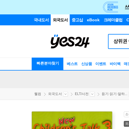
국내도서
외국도서
중고샵
eBook
크레마클럽
C
빠른분야찾기
베스트
신상품
이벤트
바이백
매
웰컴
외국도서
ELT/사전
듣기·읽기·말하...
소
외