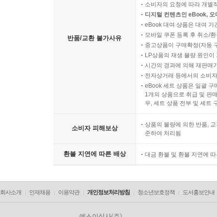
소비자의 요청에 따라 개별
디지털 컨텐츠인 eBook, 
eBook 대여 상품은 대여 기
모바일 쿠폰 등록 후 취소/환
반품/교환 불가사유
중고상품이 구매확정(자동 
LP상품의 재생 불량 원인이 기
시간의 경과에 의해 재판매가
전자상거래 등에서의 소비자
eBook 세트 상품은 일괄 
1개의 상품으로 취급 및 판매
우, 세트 상품 전부 및 세트
상품의 불량에 의한 반품, 교
소비자 피해보상
준하여 처리됨
환불 지연에 따른 배상
대금 환불 및 환불 지연에 
회사소개
인재채용
이용약관
개인정보처리방침
청소년보호정책
도서홍보안내