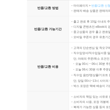
마이페이지 >
반품/교환 신청
반품/교환 방법
판매자 배송 상품은 판매자와
출고 완료 후 10일 이내의 
디지털 콘텐츠인 eBook의 
반품/교환 가능기간
중고상품의 경우 출고 완료일
모바일 쿠폰의 경우 유효기간(
고객의 단순변심 및 착오구
직수입양서/직수입일서중 일
단, 아래의 주문/취소 조건인
오늘 00시 ~ 06시 30분 
반품/교환 비용
오늘 06시 30분 이후 주문
직수입 음반/영상물/기프트 
단, 당일 00시~13시 사이
박스 포장은 택배 배송이 가
소비자의 책임 있는 사유로 
소비자의 사용, 포장 개봉에 
복제가 가능한 상품 등의 포장을 