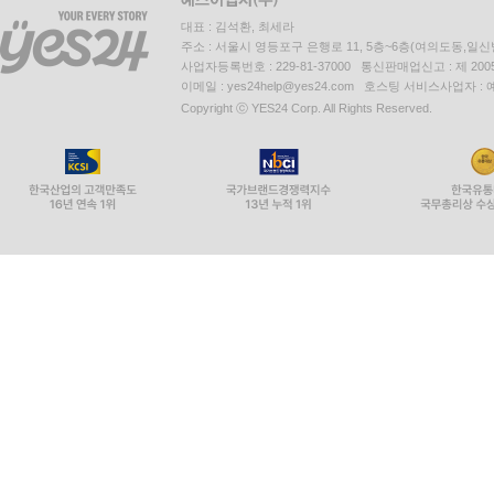
대표 : 김석환, 최세라
주소 : 서울시 영등포구 은행로 11, 5층~6층(여의도동,일신
사업자등록번호 : 229-81-37000 통신판매업신고 : 제 200
이메일 : yes24help@yes24.com 호스팅 서비스사업자 :
Copyright ⓒ YES24 Corp. All Rights Reserved.