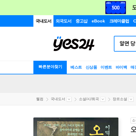
국내도서
외국도서
중고샵
eBook
크레마클럽
C
빠른분야찾기
베스트
신상품
이벤트
바이백
매
웰컴
국내도서
소설/시/희곡
장르소설
소
오