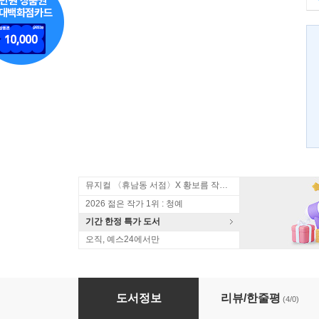
뮤지컬 〈휴남동 서점〉X 황보름 작가 북토크
2026 젊은 작가 1위 : 청예
기간 한정 특가 도서
오직, 예스24에서만
오국사기 1
도서정보
리뷰/한줄평
(4/0)