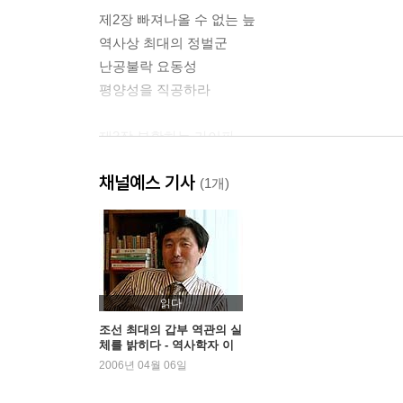
제2장 빠져나올 수 없는 늪
역사상 최대의 정벌군
난공불락 요동성
평양성을 직공하라
제3장 부활하는 가이파
김춘추의 뱅세
채널예스 기사
태후의 손자, 김유신
(1개)
가야라는 굴레
제4장 천책상장 이세민
진왕부의 무사들
천하제패의 길
읽다
장안으로
조선 최대의 갑부 역관의 실
체를 밝히다 - 역사학자 이
장안 점령
덕일
2006년 04월 06일
몰락하는 천자
양제와 영양왕의 죽음