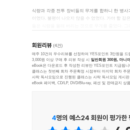
식량과 각종 전투 장비들의 무게를 합하니 한 병사가
이었다. 불평이 나오지 않을 수 없었다. 가야 할 길
들은 식량을 몰래 버리는 것으로 무게를 줄였다. 
“식량을 버리는 자는 목을 베겠다.”
그러나 무거운 짐을 지고 멀고 험한 길을 행군해야
회원리뷰
(4건)
도착할 무렵에는 식량이 떨어져 굶주리게 되었다.
매주 10건의 우수리뷰를 선정하여 YES포인트 3만원을 드
3,000원 이상 구매 후 리뷰 작성 시
일반회원 300원, 마니아
--- pp.87~88
eBook은 다운로드 후 작성한 리뷰만 YES포인트 지급됩니
클래스는 첫번째 회차 주문확정 시점부터 마지막 회차 주문
문제의 국서는 영양왕에 대한 또 한 차례의 협박으로
사락 독서모임으로 진행된 클래스는 사락 독서모임 게시판
“왕은 요수(遼水:요하)의 강폭이 장강과 어떠하며,
eBook 페이백, CD/LP, DVD/Blu-ray, 패션 및 판매금
는 생각을 버리고 왕의 지난 허물을 문책하려고 하
것이니 마땅히 짐의 뜻을 알아서 스스로 많은 복을 
말을 듣지 않으면 영양왕을 내쫓을 수 있다는 위협이
4
명의 예스24 회원이 평가한
무시이자 협박이었다. 건무는 국서를 읽는 동안 마
양왕이 아니었다. 낭독이 끝나자 조당 안에서 긴장