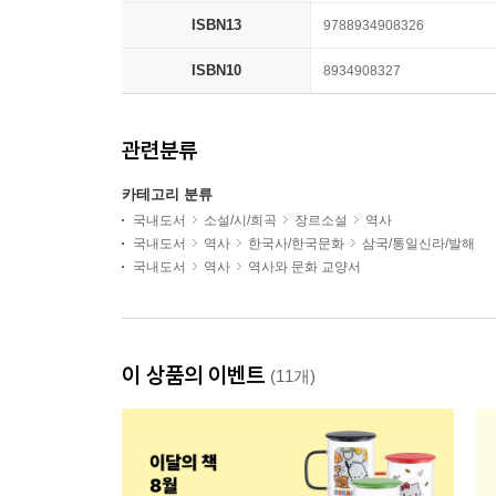
ISBN13
9788934908326
ISBN10
8934908327
관련분류
카테고리 분류
국내도서
소설/시/희곡
장르소설
역사
국내도서
역사
한국사/한국문화
삼국/통일신라/발해
국내도서
역사
역사와 문화 교양서
이 상품의 이벤트
(11개)