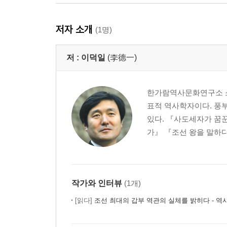
제5장 아스카, 아! 아스카
저자 소개
(1명)
소아가와 물부가의 대립
불교정권의 탄생
저 :
이덕일
(李德一)
제6장 중원 통일전쟁
서북의 설거 부자
한가람역사문화연구소 소
북방의 유무주
표적 역사학자이다. 풍
낙양의 왕세충
있다. 『사도세자가 꿈
피로 물든 현무문
가』 『조선 왕을 말하다
작가와 인터뷰
(1개)
[읽다]
조선 최대의 갑부 역관의 실체를 밝히다 - 역