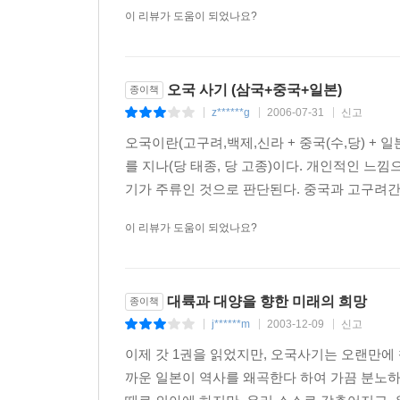
이 리뷰가 도움이 되었나요?
오국 사기 (삼국+중국+일본)
종이책
z******g
2006-07-31
신고
|
|
|
오국이란(고구려,백제,신라 + 중국(수,당) +
를 지나(당 태종, 당 고종)이다. 개인적인 느
기가 주류인 것으로 판단된다. 중국과 고구려간의
이 리뷰가 도움이 되었나요?
대륙과 대양을 향한 미래의 희망
종이책
j******m
2003-12-09
신고
|
|
|
이제 갓 1권을 읽었지만, 오국사기는 오랜만에
까운 일본이 역사를 왜곡한다 하여 가끔 분노하