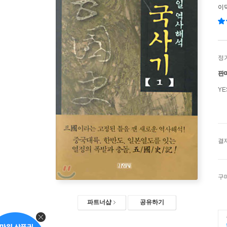
이
정
판
Y
결
구
파트너샵
공유하기