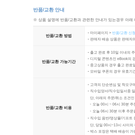
반품/교환 안내
※ 상품 설명에 반품/교환과 관련한 안내가 있는경우 아래 
마이페이지 >
반품/교환 신청
반품/교환 방법
판매자 배송 상품은 판매자와
출고 완료 후 10일 이내의 
디지털 콘텐츠인 eBook의 
반품/교환 가능기간
중고상품의 경우 출고 완료일
모바일 쿠폰의 경우 유효기간(
고객의 단순변심 및 착오구
직수입양서/직수입일서중 일
단, 아래의 주문/취소 조건인
오늘 00시 ~ 06시 30분 
반품/교환 비용
오늘 06시 30분 이후 주문
직수입 음반/영상물/기프트 
단, 당일 00시~13시 사이
박스 포장은 택배 배송이 가