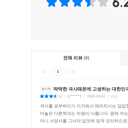
6.
있지는 않을 것이었다. 후퇴해서 사느니 전진하다 
을 수도 있다며 '개과천선' 하라는데 가만히 있을 리
--- p.31
전체 리뷰
(4)
1
딱딱한 국사때문에 고생하는 대한민
종이책
p*******2
2002-03-01
신고
|
|
|
국사를 공부하다가 지겨워서 때려치시는 답답한
어놓은 다른책과는 차원이 다릅니다. 원래 저는
아니 서양사를 그녀의 입맛에 맞게 요리하므로서