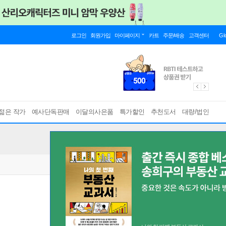
로그인
회원가입
마이페이지
카트
주문/배송
고객센터
Gl
젊은 작가
예사단독판매
이달의사은품
특가할인
추천도서
대량/법인