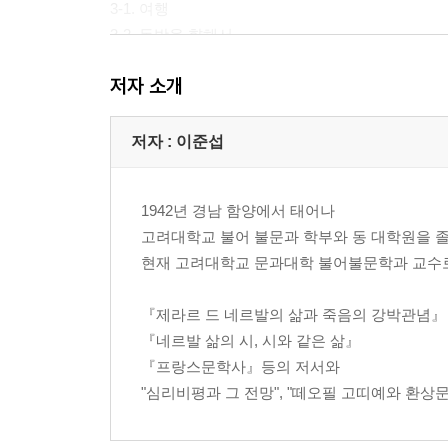
3-1. 여행
3-2. 동방을 향해서
저자 소개
제2부 로망주의의 영혼
제1장 세기병
1-1. 로망주의의 불길한 면모
저자 : 이준섭
1-2. 어떤 독일 애호가
제2장 네르발의 극작품과 『파우스트』
1942년 경남 함양에서 태어나
2-1. 네르발의 극작품
고려대학교 불어 불문과 학부와 동 대학원을 
2-2. 『파우스트』와 초혼
현재 고려대학교 문과대학 불어불문학과 교수
2-3. 쉴러와 네르발
제3장 신비의 세계
『제라르 드 네르발의 삶과 죽음의 강박관념』
3-1. 노발리스
『네르발 삶의 시, 시와 같은 삶』
3-2. 호프만
『프랑스문학사』등의 저서와
3-3. 쟝-파울 리히터
"심리비평과 그 전망", "떼오필 고띠예와 환상문
3-4. 독일의 시
제4장 하이네와 네르발