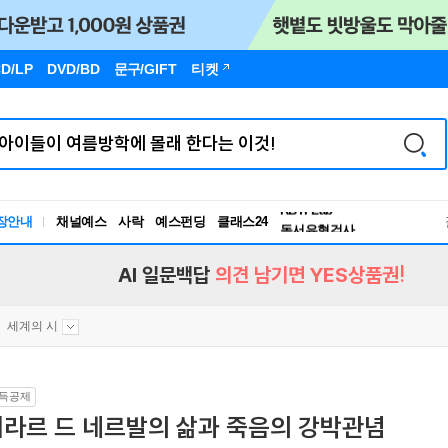
D/LP
DVD/BD
문구
/GIFT
티켓
독서유형검사
RBTI Lab
장안내
채널예스
사락
예스펀딩
클래스24
독서유형검사
AI 일문백답
의견 남기면 YES상품권!
세계의 시
득공제
제라르 드 네르발의 삶과 죽음의 강박관념