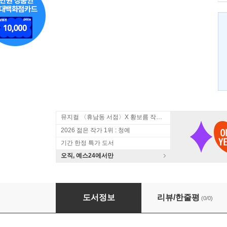
뮤지컬 〈휴남동 서점〉X 황보름 작가 북토크
2026 젊은 작가 1위 : 청예
기간 한정 특가 도서
오직, 예스24에서만
제라르 드 네르발의 삶과 죽음의 강박관념
도서정보
리뷰/한줄평
(0/0)