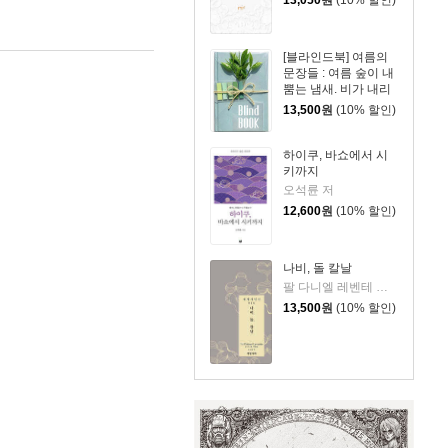
13,050
원
(10% 할인)
[블라인드북] 여름의
문장들 : 여름 숲이 내
뿜는 냄새. 비가 내리
면 그 향기가 더욱 짙
13,500
원
(10% 할인)
어져서 그 속에 있는
인간까지 푸르러지는
듯한 착각이 듭니다.
하이쿠, 바쇼에서 시
키까지
오석륜 저
12,600
원
(10% 할인)
나비, 돌 칼날
팔 다니엘 레벤테 저/최소담 역
13,500
원
(10% 할인)