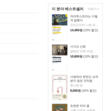
이 분야 베스트셀러
더보기
차라투스트라는 이렇
게 말했다
프리드리히 니체 저/장희창 역
14,400
원
(10% 할인)
시지프 신화
알베르 카뮈 저/김화영 역
10,800
원
(10% 할인)
사랑하라 한번도 상처
받지 않은 것처럼
류시화 편
9,000
원
(10% 할인)
초판본 악의 꽃
샤를 피에르 보들레르 저/이효숙 역