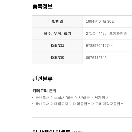
품목정보
발행일
1994년 04월 30일
쪽수, 무게, 크기
271쪽 | 442g | 크기확인중
ISBN13
9788976412744
ISBN10
8976412745
관련분류
카테고리 분류
국내도서
소설/시/희곡
시/희곡
세계의 시
국내도서
대학교재
대학출판부
고려대학교출판부