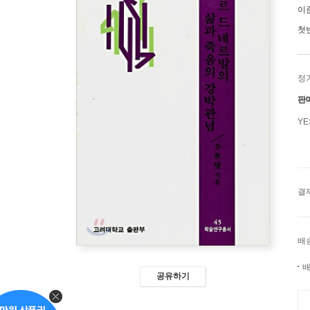
이
첫
정
판
Y
결
배
배
공유하기