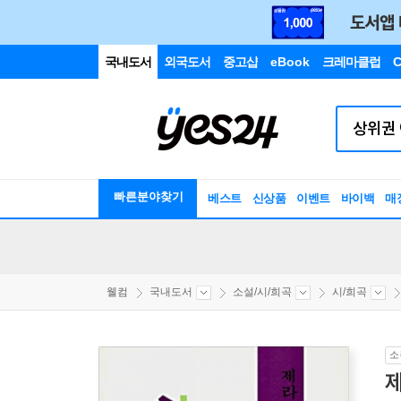
국내도서
외국도서
중고샵
eBook
크레마클럽
C
빠른분야찾기
베스트
신상품
이벤트
바이백
매
웰컴
국내도서
소설/시/희곡
시/희곡
소