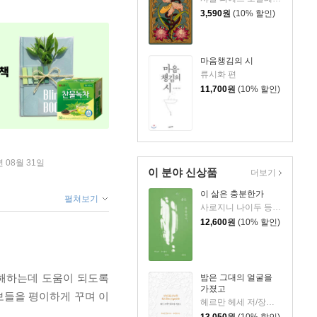
3,590
원
(10% 할인)
마음챙김의 시
류시화 편
11,700
원
(10% 할인)
년 08월 31일
이 분야 신상품
더보기
이 삶은 충분한가
펼쳐보기
사로지니 나이두 등저/최인 등역
12,600
원
(10% 할인)
이해하는데 도움이 되도록
밤은 그대의 얼굴을
가졌고
보들을 평이하게 꾸며 이
헤르만 헤세 저/장혜경 역