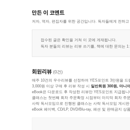
제3부 지옥의 노래
만든 이 코멘트
제1장 지옥에의 하강
저자, 역자, 편집자를 위한 공간입니다. 독자들에게 전하고
1-1. 죽음에의 질문
1-2. 불의 아들
1-3. 분신의 주제-혼동
접수된 글은 확인을 거쳐 이 곳에 게재됩니다.
제2장 시간의 거부
독자 분들의 리뷰는 리뷰 쓰기를, 책에 대한 문의는 1:
2-1. 잃어버린 시간을 찾아서
2-2. 과거 속의 상징들
제3장 죽음의 노래
회원리뷰
(0건)
3-1. 밤의 꽃
매주 10건의 우수리뷰를 선정하여 YES포인트 3만원을 드
3-2. 통합 종교
3,000원 이상 구매 후 리뷰 작성 시
일반회원 300원, 마니아
3-3. 『오렐리아』, 죽음의 수련
eBook은 다운로드 후 작성한 리뷰만 YES포인트 지급됩니
클래스는 첫번째 회차 주문확정 시점부터 마지막 회차 주문
사락 독서모임으로 진행된 클래스는 사락 독서모임 게시판
결론
eBook 페이백, CD/LP, DVD/Blu-ray, 패션 및 판매금
참고문헌
1. 네르발의 작품목록