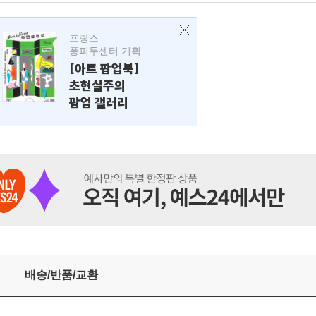
프랑스
퐁피두센터 기획
[아트 팝업북]
초현실주의
팝업 갤러리
배송/반품/교환