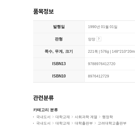
품목정보
발행일
1990년 01월 01일
판형
양장
쪽수, 무게, 크기
221쪽 | 576g | 148*210*20
ISBN13
9788976412720
ISBN10
8976412729
관련분류
카테고리 분류
국내도서
대학교재
사회과학 계열
행정학
국내도서
대학교재
대학출판부
고려대학교출판부