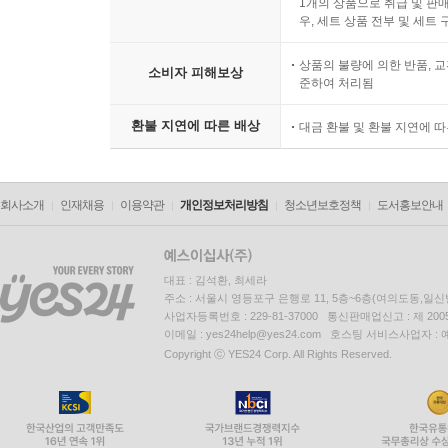
1개의 상품으로 취급 및 판매
우, 세트 상품 전부 및 세트
상품의 불량에 의한 반품, 교
소비자 피해보상
준하여 처리됨
환불 지연에 따른 배상
대금 환불 및 환불 지연에 
회사소개
인재채용
이용약관
개인정보처리방침
청소년보호정책
도서홍보안내
대표 : 김석환, 최세라
주소 : 서울시 영등포구 은행로 11, 5층~6층(여의도동,일신
사업자등록번호 : 229-81-37000 통신판매업신고 : 제 200
이메일 : yes24help@yes24.com 호스팅 서비스사업자 :
Copyright ⓒ YES24 Corp. All Rights Reserved.