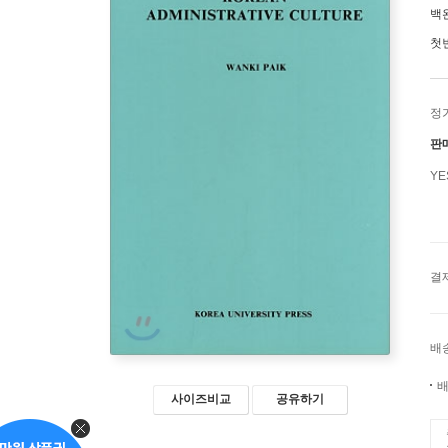
백
첫
정
판
Y
결
배
배
사이즈비교
공유하기