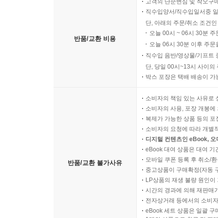
고객의 단순변심 및 착오구
직수입양서/직수입일서중 일
단, 아래의 주문/취소 조건인
오늘 00시 ~ 06시 30분 
반품/교환 비용
오늘 06시 30분 이후 주문
직수입 음반/영상물/기프트 
단, 당일 00시~13시 사이
박스 포장은 택배 배송이 가
소비자의 책임 있는 사유로 
소비자의 사용, 포장 개봉에 
복제가 가능한 상품 등의 포장을 
소비자의 요청에 따라 개별
디지털 컨텐츠인 eBook, 
eBook 대여 상품은 대여 기
모바일 쿠폰 등록 후 취소/환
반품/교환 불가사유
중고상품이 구매확정(자동 
LP상품의 재생 불량 원인이 기
시간의 경과에 의해 재판매가
전자상거래 등에서의 소비자
eBook 세트 상품은 일괄 