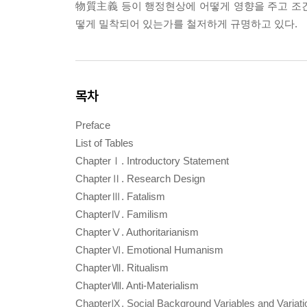
物質主義 등이 행정현상에 어떻게 영향을 주고 조
떻게 밀착되어 있는가를 철저하게 규명하고 있다.
목차
Preface
List of Tables
ChapterⅠ. Introductory Statement
ChapterⅡ. Research Design
ChapterⅢ. Fatalism
ChapterⅣ. Familism
ChapterⅤ. Authoritarianism
ChapterⅥ. Emotional Humanism
ChapterⅦ. Ritualism
ChapterⅧ. Anti-Materialism
ChapterⅨ. Social Background Variables and Variatio