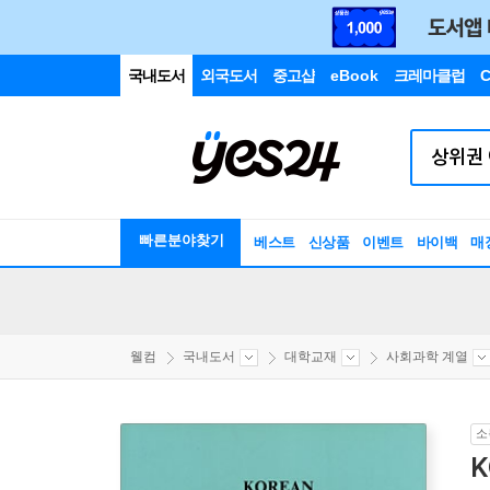
국내도서
외국도서
중고샵
eBook
크레마클럽
C
빠른분야찾기
베스트
신상품
이벤트
바이백
매
웰컴
국내도서
대학교재
사회과학 계열
소
K