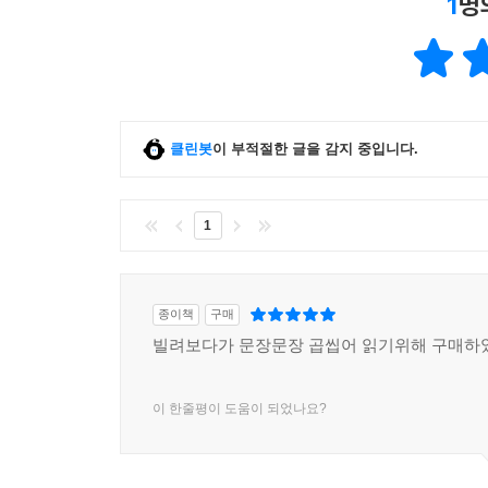
1
명
9. 가외성이 적합한 문제의 범위
10. 결론
제9장 효과성의 개념적 혼동과 모순의 관리
1. 서론 : 효과성의 주관적 요인과 모순의 필연성
2. 효과성의 개념적 혼동
3. 효과성 개념의 경제학적 함축과 정치학적 함축
클린봇
이 부적절한 글을 감지 중입니다.
4. 효과성의 모순의 원천
5. 효과성과 모순의 관리
6. 결론
1
제10장 정책의 정당성을 위한 제도적 장치들 : 인
1. 민주주의와 정부관료제
2. 관료제의 문제해결방식
종이책
구매
3. 민주주의의 인식방법론
빌려보다가 문장문장 곱씹어 읽기위해 구매하
4. 관료제와 민주주의의 접목가능성
5. 한국 정부관료제의 민주화를 위한 시론
이 한줄평이 도움이 되었나요?
6. 결론
참고문헌