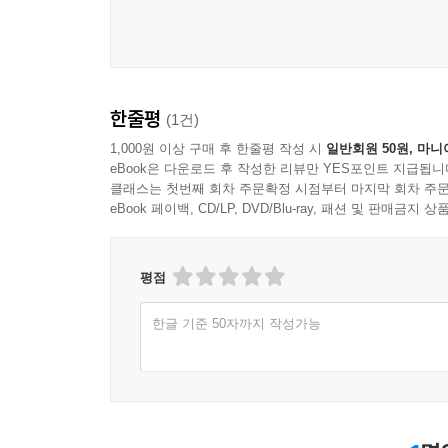
제7장 한국 관료제의 기관적 정당성에 대한 평가
1. 한국 정부관료제는 국민을 위한 기관인가?
2. 한국 정부관료제는 기강이 바로 잡힌 기돤인가?
3. 한국 정부관료제는 문제해결능력이 충분한 기관
4. 한국 관료제는 국민으로부터 신망을 받는 기관인
한줄평
(1건)
5. 결론
1,000원 이상 구매 후 한줄평 작성 시
일반회원 50원, 마니
eBook은 다운로드 후 작성한 리뷰만 YES포인트 지급됩니
제3부 정당성 향상을 위한 새로운 모색
클래스는 첫번째 회차 주문확정 시점부터 마지막 회차 주문
eBook 페이백, CD/LP, DVD/Blu-ray, 패션 및 판매금
제8장 불확실성에 적합한 행정이론의 모색 : 능률
1. 서론 : 능률성에 대한 의문
2. 능률의 개념
평점
3. 능률성이 적용될 수 있는 요건
4. 능률주의 행정의 귀결
한글 기준 50자까지 작성가능
5. 가외성 : 능률성의 대척지
6. 가외성이 합리적인 근거
7. 가외성의 적정수준
8. 가외성의 유형