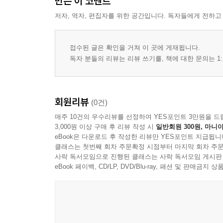
만든 이 코멘트
제5장 농촌발전과 불확실성에 대한 제도적 전략 : 
저자, 역자, 편집자를 위한 공간입니다. 독자들에게 전하고
1. 새마을운동 : 새로운 경험의 시작
2. 한국농촌의 맥락
3. "새마을운동"의 출현과 그 전개과정
접수된 글은 확인을 거쳐 이 곳에 게재됩니다.
4. 새마을운동과 행정체계
독자 분들의 리뷰는 리뷰 쓰기를, 책에 대한 문의는 1:
5. 정부기관과 마을 주민의 관계
6. 새마을사업의 주기
7. 새마을운동을 위한 마을의 제도적 장치
회원리뷰
(0건)
8. 새마을운동과 불확실성에 대한 전략
매주 10건의 우수리뷰를 선정하여 YES포인트 3만원을 드
9. 새마을운동의 교훈
3,000원 이상 구매 후 리뷰 작성 시
일반회원 300원, 마니아
제6장 불확실성의 해결로서 기관 간 갈등과 조정 :
eBook은 다운로드 후 작성한 리뷰만 YES포인트 지급됩니
클래스는 첫번째 회차 주문확정 시점부터 마지막 회차 주문
1. 집권과 갈 등의 이중주
사락 독서모임으로 진행된 클래스는 사락 독서모임 게시판
2. 한국문화와 기관갈 등의 양상
eBook 페이백, CD/LP, DVD/Blu-ray, 패션 및 판매금
3. 기관갈등의 관찰가능성
4. 기관갈등의 유형
5. 기관갈등의 한국적 해결과정
6. 불확실성의 제도적 해소로서의 기관갈등