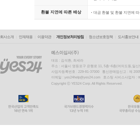
환불 지연에 따른 배상
대금 환불 및 환불 지연에 
회사소개
인재채용
이용약관
개인정보처리방침
청소년보호정책
도서홍보안내
대표 : 김석환, 최세라
주소 : 서울시 영등포구 은행로 11, 5층~6층(여의도동,일신
사업자등록번호 : 229-81-37000 통신판매업신고 : 제 200
이메일 : yes24help@yes24.com 호스팅 서비스사업자 :
Copyright ⓒ YES24 Corp. All Rights Reserved.