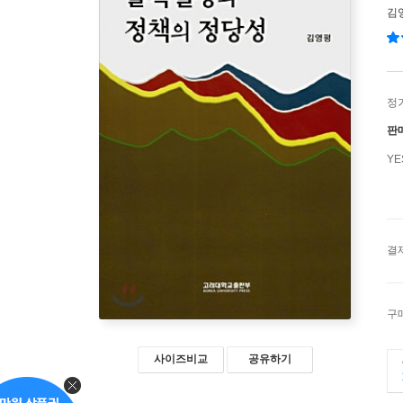
김
정
판
Y
결
구
사이즈비교
공유하기