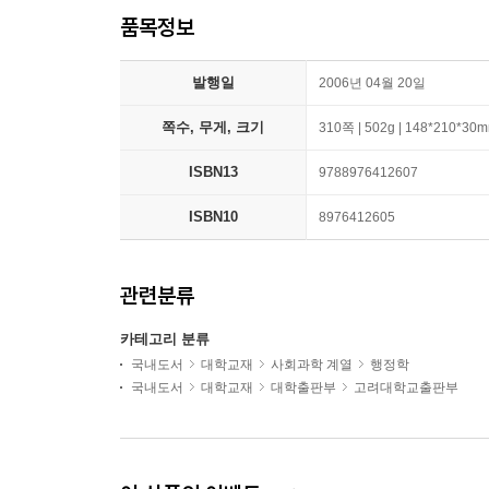
품목정보
발행일
2006년 04월 20일
쪽수, 무게, 크기
310쪽 | 502g | 148*210*30
ISBN13
9788976412607
ISBN10
8976412605
관련분류
카테고리 분류
국내도서
대학교재
사회과학 계열
행정학
국내도서
대학교재
대학출판부
고려대학교출판부