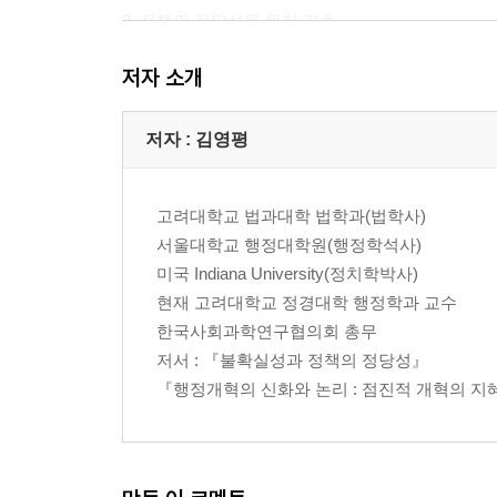
2. 정책의 정당성을 위한 기초
3. 불확실성과 정책의 정당성
저자 소개
4. 결정비용과 정책의 정당성
5. 결론
제3장 정책결정과정에서 불확실성의 해결
저자 : 김영평
1. 불확실성의 조직적 해결
2. 소극적 해결로서의 불확실성의 회피
고려대학교 법과대학 법학과(법학사)
3. 불확실성의 적극적 해결유형
서울대학교 행정대학원(행정학석사)
4. 결론
미국 Indiana University(정치학박사)
현재 고려대학교 정경대학 행정학과 교수
제2부 한국 관료제의 경험과 교훈
한국사회과학연구협의회 총무
제4장 산업화와 불확실성에 대한 한국 관료제의 대
저서 : 『불확실성과 정책의 정당성』
1. 산업화에 대한 정부관료제의 기여
『행정개혁의 신화와 논리 : 점진적 개혁의 지
2. 집권적 관료제에 의한 산업화의 추진
3. 관료제에 의한 산업화 추진의 성공과 실패의 조
4. 산업화의 성공과 공공실패의 대위법
5. 산업사회의 불확실성에 대비한 한국 관료제의 