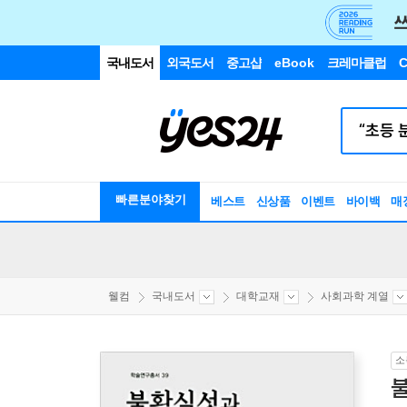
국내도서
외국도서
중고샵
eBook
크레마클럽
C
빠른분야찾기
베스트
신상품
이벤트
바이백
매
웰컴
국내도서
대학교재
사회과학 계열
소