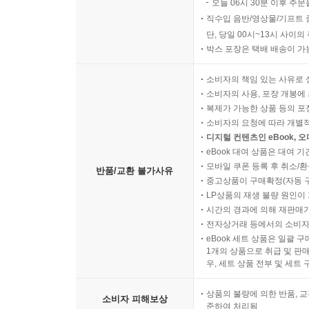
오늘 06시 30분 이후 주문
직수입 음반/영상물/기프트 
단, 당일 00시~13시 사이
박스 포장은 택배 배송이 가
소비자의 책임 있는 사유로 
소비자의 사용, 포장 개봉에 
복제가 가능한 상품 등의 포장을 
소비자의 요청에 따라 개별
디지털 컨텐츠인 eBook, 
eBook 대여 상품은 대여 기
모바일 쿠폰 등록 후 취소/환
반품/교환 불가사유
중고상품이 구매확정(자동 
LP상품의 재생 불량 원인이 기
시간의 경과에 의해 재판매가
전자상거래 등에서의 소비자
eBook 세트 상품은 일괄 
1개의 상품으로 취급 및 판매
우, 세트 상품 전부 및 세트
상품의 불량에 의한 반품, 교
소비자 피해보상
준하여 처리됨