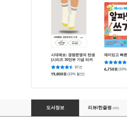
시대예보: 경량문명의 탄생
재미있고 빠른
(시리즈 30만부 기념 리커
버 한정판)
87건
6,750
원
(10%
19,800
원
(10% 할인)
신재용의 TV 동의보감
도서정보
리뷰/한줄평
(0/0)