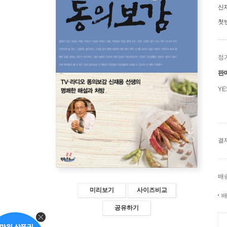
신
첫
정
판
Y
결
배
미리보기
사이즈비교
배
공유하기