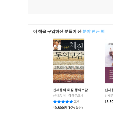
이 책을 구입하신 분들이 산
분야 연관 책
신재용의 체질 동의보감
신재
신재용 저
학원문화사
신재용
|
3건
13,5
10,800
원
(10% 할인)