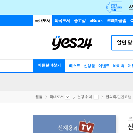
국내도서
외국도서
중고샵
eBook
크레마클럽
C
빠른분야찾기
베스트
신상품
이벤트
바이백
매
웰컴
국내도서
건강 취미
한의학/민간요법
소