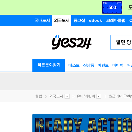
국내도서
외국도서
중고샵
eBook
크레마클럽
C
빠른분야찾기
베스트
신상품
이벤트
바이백
매
웰컴
외국도서
유아/어린이
초급리더 EarlyR