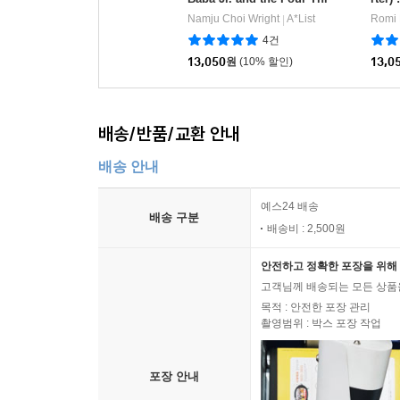
eves (SB+WB)
Namju Choi Wright
A*List
Romi 
|
4건
13,050
원
(10% 할인)
13,0
배송/반품/교환 안내
배송 안내
예스24 배송
배송 구분
배송비 : 2,500원
안전하고 정확한 포장을 위해 
고객님께 배송되는 모든 상품을
목적 : 안전한 포장 관리
촬영범위 : 박스 포장 작업
포장 안내