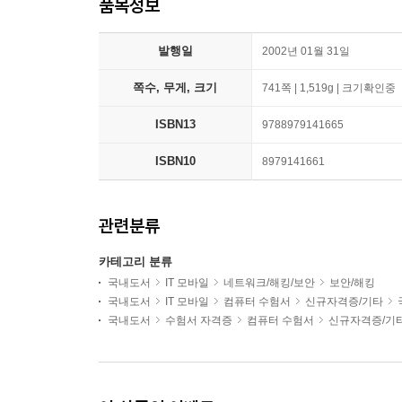
품목정보
발행일
2002년 01월 31일
쪽수, 무게, 크기
741쪽 | 1,519g | 크기확인중
ISBN13
9788979141665
ISBN10
8979141661
관련분류
카테고리 분류
국내도서
IT 모바일
네트워크/해킹/보안
보안/해킹
국내도서
IT 모바일
컴퓨터 수험서
신규자격증/기타
국내도서
수험서 자격증
컴퓨터 수험서
신규자격증/기