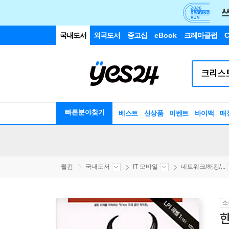
국내도서
외국도서
중고샵
eBook
크레마클럽
C
빠른분야찾기
베스트
신상품
이벤트
바이백
매
웰컴
국내도서
IT 모바일
네트워크/해킹/...
소
한