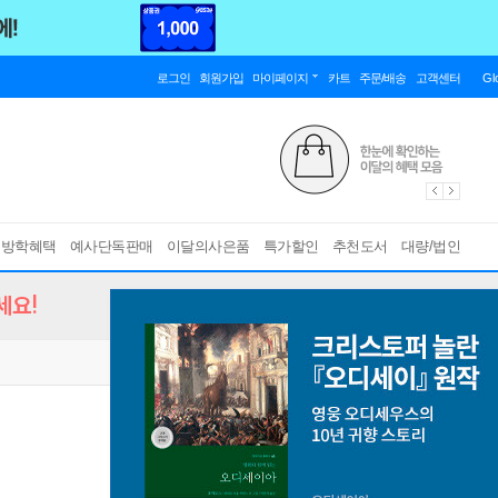
로그인
회원가입
마이페이지
카트
주문/배송
고객센터
Gl
름방학혜택
예사단독판매
이달의사은품
특가할인
추천도서
대량/법인
세요!