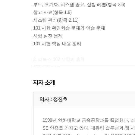
부트, 초기화, 시스템 종료, 실행 레벨(항목 2.6)
참고 자료(항목 1.8)
시스템 관리(항목 2.11)
101 시험 확인학습 문제와 연습 문제
시험 실전 문제
101 시험 핵심 내용 정리
2. 리눅스 102 시험의 총체
102 시험 개요
102 시험 학습 안내
저자 소개
하드웨어와 아키텍처(항목 1.1)
리눅스 설치와 패키지 관리(항목 2.2)
커널(항목 1.5)
역자 : 정진호
텍스트 편집, 처리, 프린팅(항목 1.7)
셸, 스크립팅, 프로그래밍, 컴파일(항목 1.9)
1998년 인하대학교 금속공학과를 졸업했다. 리눅
X(항목 2.10)
SE 인증을 가지고 있다. 대용량 솔루션과 웹 
네트워크 기초(항목 1.12)