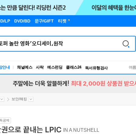
D/LP
DVD/BD
문구
/GIFT
티켓
장안내
채널예스
사락
예스펀딩
클래스24
독서유형검사
여
RBTI Lab
독서유형검사
주말에는 더욱 알뜰하게!
최대 2,000원 상품권 받으
보안/해킹
득공제
권으로 끝내는 LPIC
IN A NUTSHELL