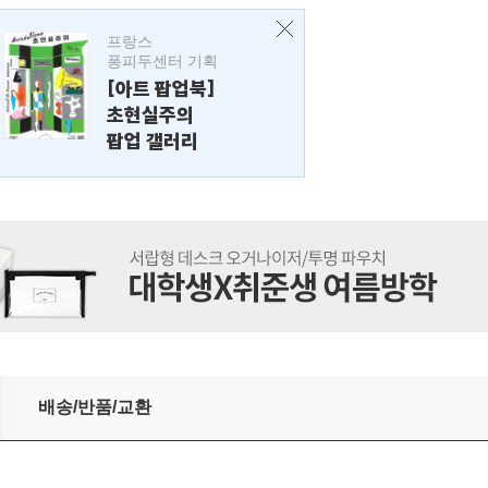
프랑스
퐁피두센터 기획
[아트 팝업북]
초현실주의
팝업 갤러리
배송/반품/교환