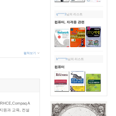
q*****3
님의 리스트
컴퓨터, 자격증 관련
펼쳐보기
b******h
님의 리스트
컴퓨터
CE,Compaq A
지원과 교육, 컨설