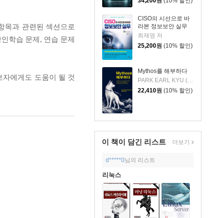
34,200
원
(10% 할인)
CISO의 시선으로 바
I 항목과 관련된 섹션으로
라본 정보보안 실무
최재영 저
인학습 문제, 연습 문제
25,200
원
(10% 할인)
Mythos를 해부하다
보자에게도 도움이 될 것
PARK EARL KYU (제이슨 박) 저/김현남 코드 감수
22,410
원
(10% 할인)
이 책이 담긴
리스트
더보기
d*****0
님의 리스트
리눅스