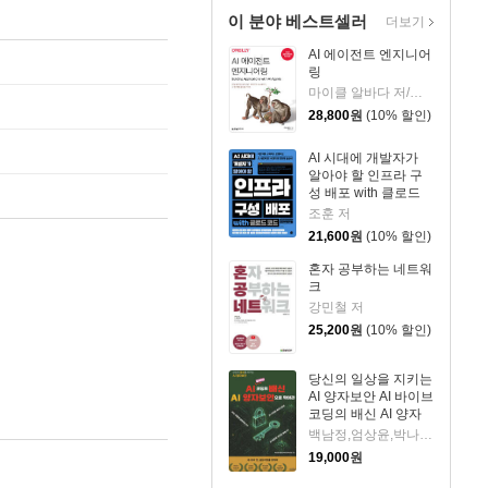
이 분야 베스트셀러
더보기
AI 에이전트 엔지니어
링
마이클 알바다 저/강민혁 역
28,800
원
(10% 할인)
AI 시대에 개발자가
알아야 할 인프라 구
성 배포 with 클로드
코드
조훈 저
21,600
원
(10% 할인)
혼자 공부하는 네트워
크
강민철 저
25,200
원
(10% 할인)
당신의 일상을 지키는
AI 양자보안 AI 바이브
코딩의 배신 AI 양자
보안으로 막아라
백남정,엄상윤,박나룡,박상민 저
19,000
원