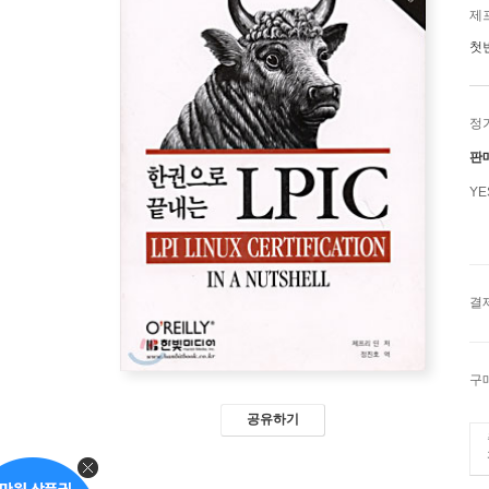
제프
첫
정
판
Y
결
구
공유하기