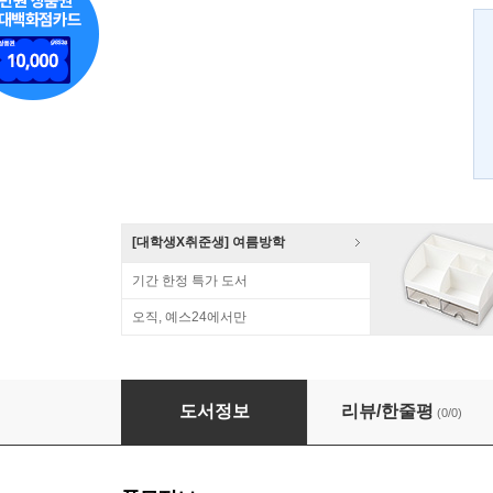
[대학생X취준생] 여름방학
기간 한정 특가 도서
오직, 예스24에서만
한권으로 끝내는 LPIC
도서정보
리뷰/한줄평
(0/0)