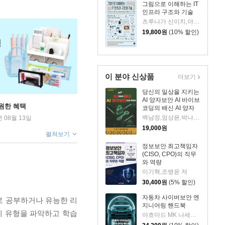
그림으로 이해하는 IT
인프라 구조와 기술
츠루나가 신이치,야마모토 나오아키,야마네 다케노부,기타자키 아야치카 저/김성훈 역
19,800
원
(10% 할인)
이 분야 신상품
더보기
당신의 일상을 지키는
AI 양자보안 AI 바이브
원한 혜택
코딩의 배신 AI 양자
보안으로 막아라
백남정,엄상윤,박나룡,박상민 저
년 08월 13일
19,000
원
펼쳐보기
정보보안 최고책임자
(CISO, CPO)의 직무
와 역량
이기혁,조병윤 저
30,400
원
(5% 할인)
자동차 사이버보안 엔
으로 공부하거나 유능한 리
지니어링 핸드북
제 유형을 파악하고 학습
아흐마드 MK 나세르 박사 저/주백수,신승환 역