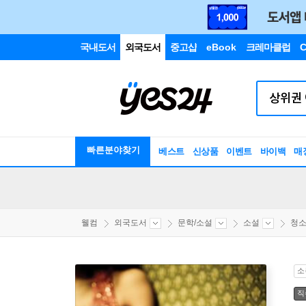
국내도서
외국도서
중고샵
eBook
크레마클럽
C
빠른분야찾기
베스트
신상품
이벤트
바이백
매
웰컴
외국도서
문학/소설
소설
청
소
직