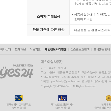
우, 세트 상품 전부 및 세트
상품의 불량에 의한 반품, 교
소비자 피해보상
준하여 처리됨
환불 지연에 따른 배상
대금 환불 및 환불 지연에 
회사소개
인재채용
이용약관
개인정보처리방침
청소년보호정책
도서홍보안내
대표 : 김석환, 최세라
주소 : 서울시 영등포구 은행로 11, 5층~6층(여의도동,일신
사업자등록번호 : 229-81-37000 통신판매업신고 : 제 200
이메일 : yes24help@yes24.com 호스팅 서비스사업자 :
Copyright ⓒ YES24 Corp. All Rights Reserved.