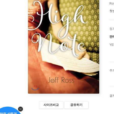
Ros
첫
정
판
Y
추
결
사이즈비교
공유하기