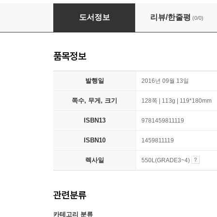
High Note
도서정보
리뷰/한줄평
(0/0)
품목정보
발행일
2016년 09월 13일
쪽수, 무게, 크기
128쪽 | 113g | 119*180mm
ISBN13
9781459811119
ISBN10
1459811119
렉사일
550L(GRADE3~4)
관련분류
카테고리 분류