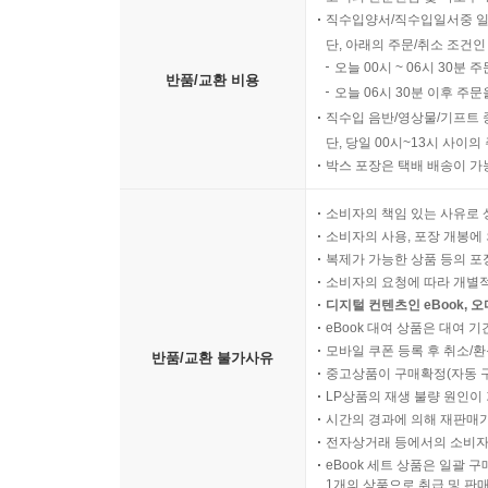
직수입양서/직수입일서중 일
단, 아래의 주문/취소 조건인
오늘 00시 ~ 06시 30분 
반품/교환 비용
오늘 06시 30분 이후 주문
직수입 음반/영상물/기프트 
단, 당일 00시~13시 사이
박스 포장은 택배 배송이 가
소비자의 책임 있는 사유로 
소비자의 사용, 포장 개봉에 
복제가 가능한 상품 등의 포장을 
소비자의 요청에 따라 개별
디지털 컨텐츠인 eBook, 
eBook 대여 상품은 대여 기
모바일 쿠폰 등록 후 취소/환
반품/교환 불가사유
중고상품이 구매확정(자동 
LP상품의 재생 불량 원인이 기
시간의 경과에 의해 재판매가
전자상거래 등에서의 소비자
eBook 세트 상품은 일괄 
1개의 상품으로 취급 및 판매