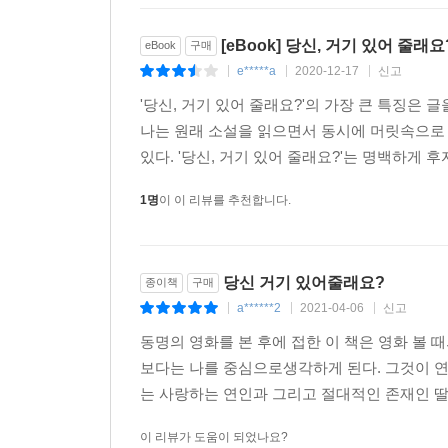
서스펜스를 다루고 있다.
[eBook] 당신, 거기 있어 줄래요
eBook
구매
e*****a
2020-12-17
신고
|
|
|
[갈라(GALA)]
사랑, 우정, 미스터리로 이루어진 이 소설은 마
'당신, 거기 있어 줄래요?'의 가장 큰 특징은
베스트셀러의 반열에 올랐다. 장래가 촉망되는 이 
나는 원래 소설을 읽으면서 동시에 머릿속으로 
있다. '당신, 거기 있어 줄래요?'는 명백하게 후
[에르떼엘(RTL)]
1명
이 이 리뷰를 추천합니다.
로맨스와 미스터리에 기욤 뮈소 소설만의 독특한 
시간의 비밀을 통과해 대담하고도 감각적인 플롯을
확신한다.
당신 거기 있어줄래요?
종이책
구매
a******2
2021-04-06
신고
[까르푸르 사브와르(Carrefour Savoirs)]
|
|
|
작가는 친근하면서도 너무나 적절한 어휘 선택으로 
동명의 영화를 본 후에 접한 이 책은 영화 볼 
시선을 잡아끄는 스토리가 우리를 잡고 놓아주지 않
보다는 나를 중심으로생각하게 된다. 그것이 연
는 사랑하는 연인과 그리고 절대적인 존재인 딸과 
[인조이(Enjoy)]
이 리뷰가 도움이 되었나요?
존 그리샴이나 코벤, 로빈 쿡의 작품처럼 마지막 페