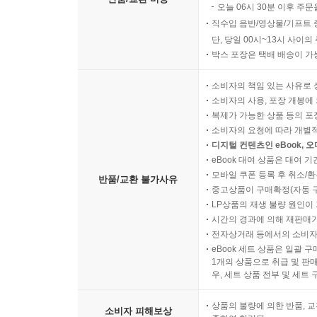
오늘 06시 30분 이후 주문
직수입 음반/영상물/기프트 
단, 당일 00시~13시 사이
박스 포장은 택배 배송이 가
소비자의 책임 있는 사유로 
소비자의 사용, 포장 개봉에 
복제가 가능한 상품 등의 포장을 
소비자의 요청에 따라 개별
디지털 컨텐츠인 eBook, 
eBook 대여 상품은 대여 기
모바일 쿠폰 등록 후 취소/환
반품/교환 불가사유
중고상품이 구매확정(자동 
LP상품의 재생 불량 원인이 기
시간의 경과에 의해 재판매가
전자상거래 등에서의 소비자
eBook 세트 상품은 일괄 
1개의 상품으로 취급 및 판매
우, 세트 상품 전부 및 세트
상품의 불량에 의한 반품, 교
소비자 피해보상