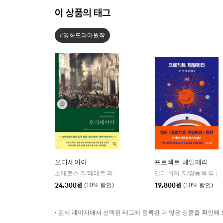
이 상품의 태그
#영화드라마원작
오디세이아
프로젝트 헤일메리
호메로스 저/페테르 파울 루벤스 그림/박문재 역
앤디 위어 저/강동혁 역
현대지성
|
|
24,300
원
(10% 할인)
19,800
원
(10% 할인)
검색 페이지에서 선택된 태그에 등록된 더 많은 상품을 확인해 