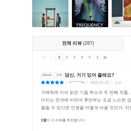
3. 이 소설에 쏟아진 프랑스 매스컴 리뷰
[엘르(ELLE)]
미스터리와 상상력의 위력적인 혼합이 돋보인다. 기욤 뮈
던져놓는다. 누구나 한번쯤 스스로에게 '인생을 다
전체 리뷰
(287)
현재를 넘나들며 뒤얽힌 운명의 실타래를 풀어가는 
1
2
3
4
5
[마리 끌레르(Marie-Claire)]
기욤 뮈소는 서스펜스 자체를 하나의 문학예술로 승
당신, 거기 있어 줄래요?
eBook
구매
h*******m
2020-12-12
신고
|
|
|
[르 빠리지엥(Le Parisien)]
구해줘에 이어 읽은 기욤 뮈소의 두 번째 작품.
기욤 뮈소는 3년 전 문단에 혜성처럼 등장했다. 
아치는 전개에 비하여 후반부는 조금 느슨한 감
가지 요소를 훌륭하게 결합해 그만의 독특한 러브
돌릴 수 있다면 인생을 어떻게 바꿀 것인가. 자
[렉스프레스(L'EXPRESS)]
1명
이 이 리뷰를 추천합니다.
이 정감 넘치는 두 남자의 대면은 너무도 매력적이
효과적인 서술방식을 빌어 인간 감정의 이야기를 