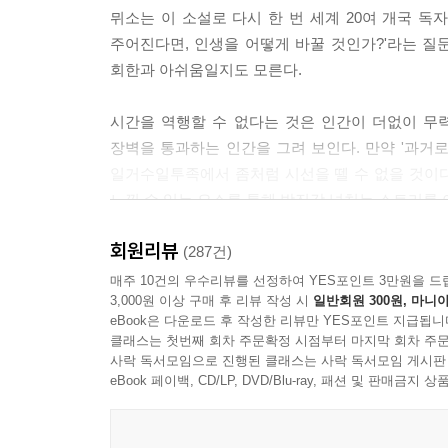
뮈소는 이 소설로 다시 한 번 세계 20여 개국 독
주어진다면, 인생을 어떻게 바꿀 것인가?'라는 
회한과 아쉬움일지도 모른다.
시간을 역행할 수 없다는 것은 인간이 더없이 무
장벽을 통과하는 인간을 그려 보인다. 만약 '과거
일거수일투족에서 좀처럼 시선을 뗄 수 없을 것이
느낄 수 있는 요소를 통해 박진감 넘치는 스토리를
회원리뷰
이 소설의 주인공인 엘리엇은 명망 있는 외과의사로
(287건)
연인을 사고로부터 구해내지 못한 것이다. 캄보디아
매주 10건의 우수리뷰를 선정하여 YES포인트 3만원을 드
3,000원 이상 구매 후 리뷰 작성 시
일반회원 300원, 마니아
전으로 돌아갈 수 있는 기회를 부여잡는다. 그
eBook은 다운로드 후 작성한 리뷰만 YES포인트 지급됩니
나비효과처럼 그의 삶 전체를 뒤죽박죽이 된 혼란
클래스는 첫번째 회차 주문확정 시점부터 마지막 회차 주문
연쇄적으로 또 다른 문제가 무더기로 양산된 것이다
사락 독서모임으로 진행된 클래스는 사락 독서모임 게시판
eBook 페이백, CD/LP, DVD/Blu-ray, 패션 및 판매금
기욤 뮈소는 결국 인간은 운명적 존재라는 사실을 
인생이 뒤바뀐 엘리엇은 과거와 현재를 넘나들며 