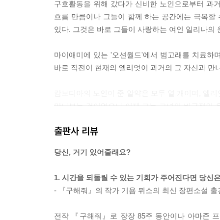
구호활동을 위해 갔다가 신비한 노인으로부터 과거로
수많은 고생을 치르며 딸을 키우고 났을 때 그는 대
흐름 만큼이나 그들이 함께 하는 공간에는 극복할 
이다. 언제나 딸을 위해 최선의 결정을 내리려고 애
있다. 그것은 바로 그들이 사랑하는 여인 일리나의
탁해져가는 세상을 치유할 해결책이 없다는 사실을 
마이애미에 있는 '오션월드'에서 범고래를 치료하
--- p.123
바로 직전이 현재의 엘리엇이 과거의 그 자신과 만
"훌륭한 의사가 되었습니까?"
"자네는 이미 훌륭한 의사야, 엘리엇."
캄보디아의 노인이 준 알약은 모두 열 개이며, 엘리
"제가 지금보다 더 강해졌습니까? 환자들의 죽음에 
만나보는 것이었으나 이제 그는 그녀의 비극적인 
"아니, 자네는 절대로 환자들의 죽음에 무감각해지지
문제가 발생하게 된다. 20년 전 이탈리아에서 
출판사 리뷰
라네."
태어났기 때문이다. 결국 일리나를 다시 사랑하게 된다
당신, 거기 있어줄래요?
--- p.155
1. 시간을 되돌릴 수 있는 기회가 주어진다면 당신
- 『구해줘』의 작가 기욤 뮈소의 최신 장편소설 출
전작 『구해줘』로 장장 85주 동안이나 아마존 프