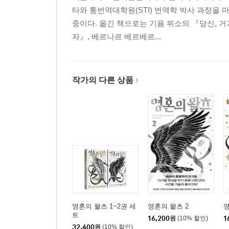
타와 통번역대학원(STI) 번역학 박사 과정을
중이다. 옮긴 책으로는 기욤 뮈소의 『당신, 거
자』, 베르나르 베르베르...
작가의 다른 상품
영혼의 왈츠 1~2권 세
영혼의 왈츠 2
영
트
16,200
원
(10% 할인)
1
32,400
원
(10% 할인)