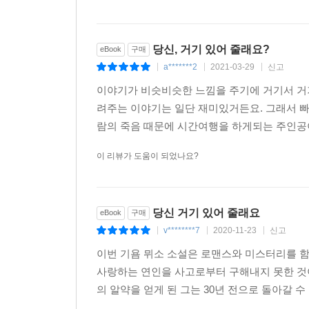
[노르 에끌레르(Nord Eclair)]
유려한 글쓰기가 돋보이는 매력적인 책이다.
당신, 거기 있어 줄래요?
eBook
구매
a*******2
2021-03-29
신고
|
|
|
이야기가 비슷비슷한 느낌을 주기에 거기서 거기
려주는 이야기는 일단 재미있거든요. 그래서 빠
람의 죽음 때문에 시간여행을 하게되는 주인공이
이 리뷰가 도움이 되었나요?
당신 거기 있어 줄래요
eBook
구매
v********7
2020-11-23
신고
|
|
|
이번 기욤 뮈소 소설은 로맨스와 미스터리를
사랑하는 연인을 사고로부터 구해내지 못한 것
의 알약을 얻게 된 그는 30년 전으로 돌아갈 