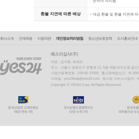
준하여 처리됨
환불 지연에 따른 배상
대금 환불 및 환불 지연에 
회사소개
인재채용
이용약관
개인정보처리방침
청소년보호정책
도서홍보안내
대표 : 김석환, 최세라
주소 : 서울시 영등포구 은행로 11, 5층~6층(여의도동,일신
사업자등록번호 : 229-81-37000 통신판매업신고 : 제 200
이메일 : yes24help@yes24.com 호스팅 서비스사업자 :
Copyright ⓒ YES24 Corp. All Rights Reserved.