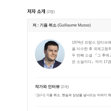
저자 소개
(2명)
저 :
기욤 뮈소
(Guillaume Musso)
1974년 프랑스 앙티
을 이수한 후 국제고등학
두 번째 소설 『그 후
은 소설이다』까지 17권
작가와 인터뷰
(2개)
[읽다]
기욤 뮈소, 현실과 상상을 넘나드는 이야기 