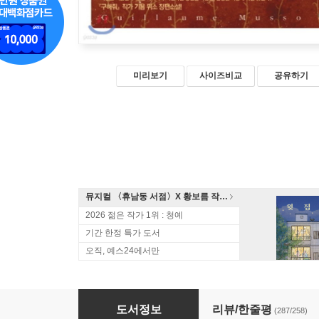
미리보기
사이즈비교
공유하기
뮤지컬 〈휴남동 서점〉X 황보름 작가 북토크
2026 젊은 작가 1위 : 청예
기간 한정 특가 도서
오직, 예스24에서만
당신, 거기 있어줄래요?
도서정보
리뷰/한줄평
(287/258)