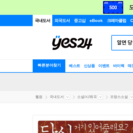
국내도서
외국도서
중고샵
eBook
크레마클럽
C
빠른분야찾기
베스트
신상품
이벤트
바이백
매
웰컴
국내도서
소설/시/희곡
프랑스소설