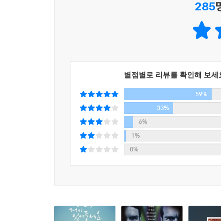
285
번밖에 주어지지 않은 그가 모든 문제를 완벽하게 
2. 70년대의 샌프란시스코로 떠나는 사랑의 시간여
이 소설의 배경이 되고 있는 샌프란시스코는 6,7
교차하는 곳으로 샌프란시스코만한 장소는 없어 보
별점별로 리뷰를 확인해 보세
지닌 매력을 최대한 활용한다. 눈을 감으면 마치 
59%
70년대 미국 대중문화의 디테일들도 독자들에게 한
33%
히피 문화, 비틀즈와 엘비스 프레슬리, 미소의 냉
6%
변모했는지 볼 수 있다는 것도 독자들에게는 또 다
1%
0%
기욤 뮈소는 이 소설을 통해 과거와 미래에 발목 
범하지 않으려 애쓴다. 그러나 인간의 삶에는 의
여지는 있다. 이 소설의 주인공 엘리엇이 혼신의
사실이다. 기욤 뮈소는 이 소설에서 인간이 불완
바탕이라는 메시지를 던지고 있다.