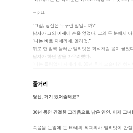
--- p.11
"그럼, 당신은 누구란 말입니까?"
남자가 그의 어깨에 손을 얹었다. 그의 두 눈에서 
"나는 바로 자네라네, 엘리엇."
뒤로 한 발짝 물러난 엘리엇은 화석처럼 몸이 굳었다
남자가 하던 말을 마무리했다.
"나는 틀림없이 자네라네. 30년 후의 모습이긴 하지
'30년 후의 나라고?'
줄거리
--- p.19
당신, 거기 있어줄래요?
서서히 땅거미가 내리면서 가로등과 자동차의 헤드
벌어진 일을 차례차례 떠올려보았다. 일리나와의 언쟁
30년 동안 간절한 그리움으로 남은 연인, 이제 그녀
낌이 드는 걸까? 내 인생을 내 마음대로 할 수 없다는
--- p.54
죽음을 눈앞에 둔 60세의 외과의사 엘리엇이 간절