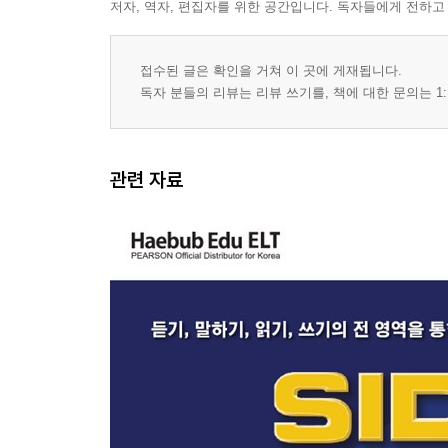
저자, 역자, 편집자를 위한 공간입니다. 독자들에게 전하고
3. Review: Future: Going to
Future: Will
접수된 글은 확인을 거쳐 이 곳에 게재됩니다.
Future Continuous Tense
독자 분들의 리뷰는 리뷰 쓰기를, 책에 대한 문의는 1:
Time Expressions
Possessive Pronouns
Describing Future Plans and Intentions
관련 자료
Telling About the Future
Expressing Time and Duration
Talking on the Telephone
Plans for the Future
Asking a Favor
4. Present Perfect Tense
Describing Actions That Have Occurred
Describing Actions That Haven't Occurred Yet
Making Recommendations
Things To Do Where You Live