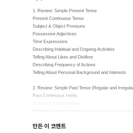
1. Review: Simple Present Tense
Present Continuous Tense
Subject & Object Pronouns
Possessive Adjectives
Time Expressions
Describing Habitual and Ongoing Activities
Telling About Likes and Dislikes
Describing Frequency of Actions
Telling About Personal Background and Interests
2. Review: Simple Past Tense (Regular and Irregula
Past Continuous Verbs
Reporting Past Activities
Mishaps
Difficult Experiences
만든 이 코멘트
Describing a Trip