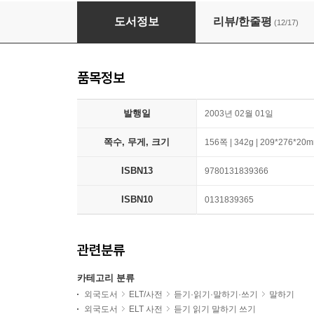
SIDE BY SIDE 3 : Student Book
도서정보
리뷰/한줄평
(12/17)
품목정보
발행일
2003년 02월 01일
쪽수, 무게, 크기
156쪽 | 342g | 209*276*20
ISBN13
9780131839366
ISBN10
0131839365
관련분류
카테고리 분류
외국도서
ELT/사전
듣기·읽기·말하기·쓰기
말하기
외국도서
ELT 사전
듣기 읽기 말하기 쓰기