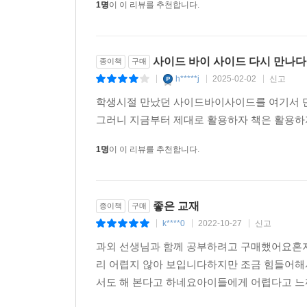
Asking for and Giving Reasons
1명
이 이 리뷰를 추천합니다.
Describing People's Backgrounds, Interests, and Pe
Looking for a Job
Referring People to Someone Else
사이드 바이 사이드 다시 만나다
종이책
구매
Discussing Opinions
h*****j
2025-02-02
신고
|
|
|
Describing People's Similarities and Differences
학생시절 만났던 사이드바이사이드를 여기서 만낫
그러니 지금부터 제대로 활용하자 책은 활용하지
Appendix Listening Scripts
Irregular Verbs
1명
이 이 리뷰를 추천합니다.
Thematic Glossary
Index
좋은 교재
종이책
구매
k****0
2022-10-27
신고
|
|
|
과외 선생님과 함께 공부하려고 구매했어요혼자
리 어렵지 않아 보입니다하지만 조금 힘들어해
서도 해 본다고 하네요아이들에게 어렵다고 느