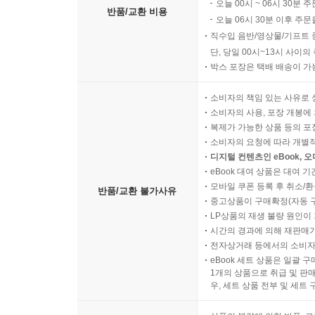
오늘 00시 ~ 06시 30분 
반품/교환 비용
오늘 06시 30분 이후 주문
직수입 음반/영상물/기프트 
단, 당일 00시~13시 사이
박스 포장은 택배 배송이 가
소비자의 책임 있는 사유로 
소비자의 사용, 포장 개봉에 
복제가 가능한 상품 등의 포장을 
소비자의 요청에 따라 개별
디지털 컨텐츠인 eBook, 
eBook 대여 상품은 대여 기
모바일 쿠폰 등록 후 취소/환
반품/교환 불가사유
중고상품이 구매확정(자동 
LP상품의 재생 불량 원인이 기
시간의 경과에 의해 재판매가
전자상거래 등에서의 소비자
eBook 세트 상품은 일괄 
1개의 상품으로 취급 및 판매
우, 세트 상품 전부 및 세트