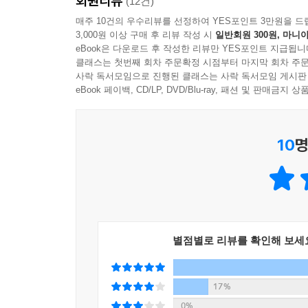
회원리뷰
(12건)
7. Gerunds
매주 10건의 우수리뷰를 선정하여 YES포인트 3만원을 드
Infinitives
3,000원 이상 구매 후 리뷰 작성 시
일반회원 300원, 마니아
Review: Present Perfect and Present Perfect
eBook은 다운로드 후 작성한 리뷰만 YES포인트 지급됩니
클래스는 첫번째 회차 주문확정 시점부터 마지막 회차 주문
Continuous Tenses
사락 독서모임으로 진행된 클래스는 사락 독서모임 게시판
Discussing Recreation Preferences
eBook 페이백, CD/LP, DVD/Blu-ray, 패션 및 판매금
Discussing Things You Dislike Doing
Habits
Describing Talents and Skills
10
명
Telling About Important Decisions
8. Past Perfect Tense
Past Perfect Continuous Tense
Discussing Things People Had Done
별점별로 리뷰를 확인해 보세
Discussing Preparations for Event
Describing Consequences of Being Late
Discussing Feelings
17%
Describing Accomplishments
0%