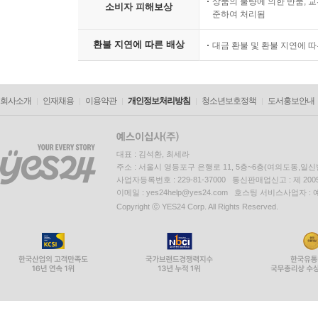
상품의 불량에 의한 반품, 교
소비자 피해보상
준하여 처리됨
환불 지연에 따른 배상
대금 환불 및 환불 지연에 
회사소개
인재채용
이용약관
개인정보처리방침
청소년보호정책
도서홍보안내
대표 : 김석환, 최세라
주소 : 서울시 영등포구 은행로 11, 5층~6층(여의도동,일신
사업자등록번호 : 229-81-37000 통신판매업신고 : 제 200
이메일 : yes24help@yes24.com 호스팅 서비스사업자 :
Copyright ⓒ YES24 Corp. All Rights Reserved.