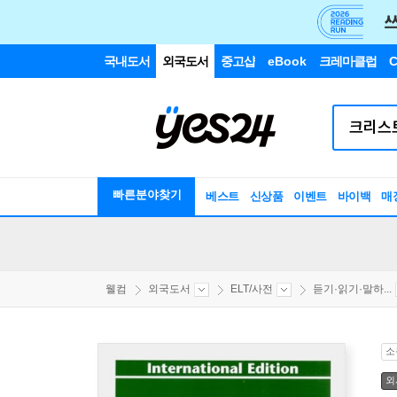
국내도서
외국도서
중고샵
eBook
크레마클럽
C
빠른분야찾기
베스트
신상품
이벤트
바이백
매
웰컴
외국도서
ELT/사전
듣기·읽기·말하...
소
외