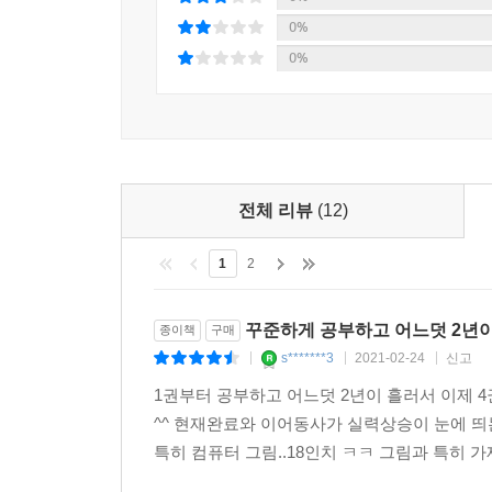
0%
9. Two-Word Verbs: Separable
0%
Inseparable
Discussing When Things Are Going to Happen
Remembering and Forgetting
Discussing Obligations
Asking for and Giving Advice
전체 리뷰
(12)
School Assignments
Making Plans by Telephone
1
2
Talking About Important People in Your Life
Shopping for Clothing
꾸준하게 공부하고 어느덧 2년
종이책
구매
10. Connectors:
s*******3
2021-02-24
신고
|
|
|
And . . . Too
1권부터 공부하고 어느덧 2년이 흘러서 이제 
And . . . Either
^^ 현재완료와 이어동사가 실력상승이 눈에 띄는 
So, But, Either
특히 컴퓨터 그림..18인치 ㅋㅋ 그림과 특히 
Concidences