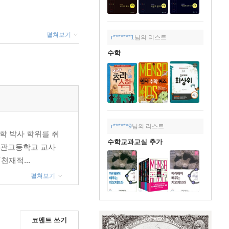
펼쳐보기
r*******1
님의 리스트
수학
r******9
님의 리스트
학 박사 학위를 취
수학교과교실 추가
족사관고등학교 교사
『천재적...
펼쳐보기
코멘트 쓰기