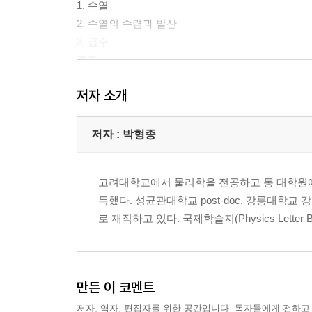
1. 수열
2. 수열의 수렴과 발산
3. 급수
퀴즈
저자 소개
3장. 명제와 논리
1. 명제의 진리값
2. 명제대수
저자 : 박형종
3. 논리적 함축
4. 연역추론
고려대학교에서 물리학을 전공하고 동 대학원에
5. 추론 규칙을 이용한 연역추론의 타당성 증명
득했다. 성균관대학교 post-doc, 강릉대학교
6. 술어 논리
로 재직하고 있다. 국제학술지(Physics Letter 
7. 추론의 세계
퀴즈
4장. 실수
만든 이 코멘트
1. 유리수
저자, 역자, 편집자를 위한 공간입니다. 독자들에게 전하고