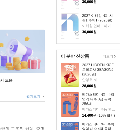
30,000
원
2027 이해원 N제 시
즌1 수학1 (2026년)
이해원,인터그레이트 저
30,000
원
이 분야 신상품
더보기
2027 HIDDEN KICE
모의고사 SEASON5
(2026년)
안영호 저
도서 모음
28,000
원
메가스터디 N제 수학
펼쳐보기
영역 대수 3점 공략
256제
메가스터디 수능 연구소 저
14,400
원
(10% 할인)
메가스터디 N제 수학
학의 구조와 한계, 증명
영역 대수 4점 공략