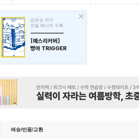
김은성 작가
친필 메시지 수록
---------------
[예스리커버]
빵야 TRIGGER
배송/반품/교환