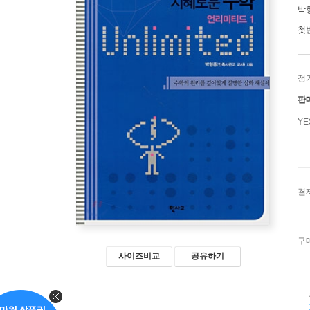
박
첫
정
판
Y
결
구
사이즈비교
공유하기