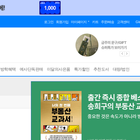
로그인
회원가입
마이페이지
카트
주문/배송
고객센터
Gl
름방학혜택
예사단독판매
이달의사은품
특가할인
추천도서
대량/법인