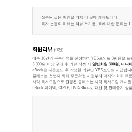
2. 무리수
3. 실수
4. 무한을 셈
접수된 글은 확인을 거쳐 이 곳에 게재됩니다.
퀴즈
독자 분들의 리뷰는 리뷰 쓰기를, 책에 대한 문의는 1:
5장. 복소수
1. 복소수
회원리뷰
(0건)
2. 복소수의 응용
매주 10건의 우수리뷰를 선정하여 YES포인트 3만원을 드
퀴즈
3,000원 이상 구매 후 리뷰 작성 시
일반회원 300원, 마니아
eBook은 다운로드 후 작성한 리뷰만 YES포인트 지급됩니
클래스는 첫번째 회차 주문확정 시점부터 마지막 회차 주문
6장. 집합
사락 독서모임으로 진행된 클래스는 사락 독서모임 게시판
1. 집합의 기초
eBook 페이백, CD/LP, DVD/Blu-ray, 패션 및 판매금
2. 집합의 연산
3. 곱집합
7장. 식의 계산
1. 다항식
2. 인수분해