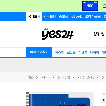
국내도서
외국도서
중고샵
eBook
크레마클럽
C
빠른분야찾기
베스트
신상품
이벤트
바이백
매
웰컴
국내도서
고등참고서
문제집
소