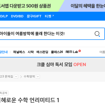
D/LP
DVD/BD
문구
/GIFT
티켓
독서유형검사
RBTI Lab
장안내
채널예스
사락
예스펀딩
클래스24
여
독서유형검사
크클 심야 독서 모임
OPEN
고3 문제집
수학영역
득공제
지혜로운 수학 언리미티드 1