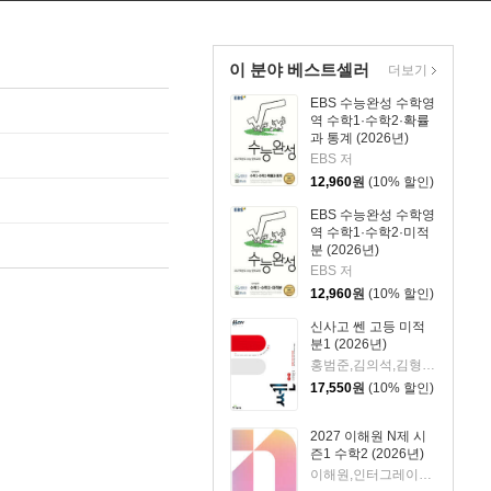
이 분야 베스트셀러
더보기
EBS 수능완성 수학영
역 수학1·수학2·확률
과 통계 (2026년)
EBS 저
12,960
원
(10% 할인)
EBS 수능완성 수학영
역 수학1·수학2·미적
분 (2026년)
EBS 저
12,960
원
(10% 할인)
신사고 쎈 고등 미적
분1 (2026년)
홍범준,김의석,김형정,김형균,신사고수학콘텐츠연구회 공저
17,550
원
(10% 할인)
2027 이해원 N제 시
즌1 수학2 (2026년)
이해원,인터그레이트 저