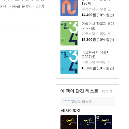
196제
심화된 내용을 원하는 상위
메가스터디 수능 연구소 저
14,400
원
(10% 할인)
어삼쉬사 확률과 통계
(2027년)
이투스북 수학팀 저
15,300
원
(10% 할인)
어삼쉬사 미적분1
(2027년)
이투스북 수학팀 저
15,300
원
(10% 할인)
이 책이 담긴
리스트
더보기
i******2
님의 리스트
꼭!사야할것