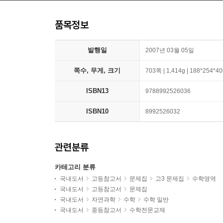
품목정보
발행일
2007년 03월 05일
쪽수, 무게, 크기
703쪽 | 1,414g | 188*254*
ISBN13
9788992526036
ISBN10
8992526032
관련분류
카테고리 분류
국내도서
고등참고서
문제집
고3 문제집
수학영역
국내도서
고등참고서
문제집
국내도서
자연과학
수학
수학 일반
국내도서
중등참고서
수학전문교재