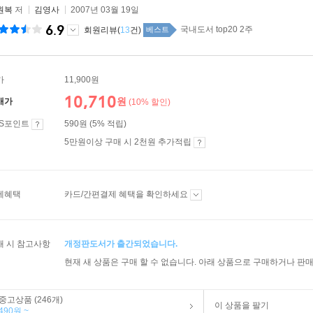
원복
저
김영사
2007년 03월 19일
6.9
국내도서 top20 2주
회원리뷰(
13
건)
베스트
가
11,900원
10,710
원
매가
(10% 할인)
ES포인트
590원 (5% 적립)
5만원이상 구매 시 2천원 추가적립
제혜택
카드/간편결제 혜택을 확인하세요
매 시 참고사항
개정판도서가 출간되었습니다.
현재 새 상품은 구매 할 수 없습니다. 아래 상품으로 구매하거나 판매
중고상품 (246개)
이 상품을 팔기
490원 ~