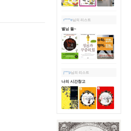
r****e
님의 리스트
별님 둘~
j***p
님의 리스트
나의 시간창고