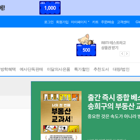
로그인
회원가입
마이페이지
카트
주문/배송
고객센터
Gl
름방학혜택
예사단독판매
이달의사은품
특가할인
추천도서
대량/법인