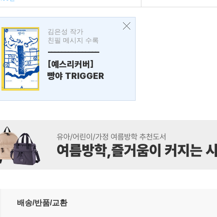
김은성 작가
친필 메시지 수록
---------------
[예스리커버]
빵야 TRIGGER
배송/반품/교환