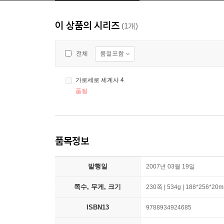
이 상품의 시리즈
(1개)
품절포함
전체
가로세로 세계사 4
품절
품목정보
발행일
2007년 03월 19일
쪽수, 무게, 크기
230쪽 | 534g | 188*256*20
ISBN13
9788934924685