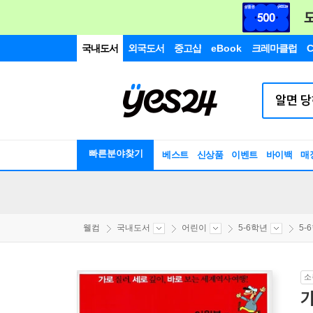
국내도서
외국도서
중고샵
eBook
크레마클럽
C
빠른분야찾기
베스트
신상품
이벤트
바이백
매
웰컴
국내도서
어린이
5-6학년
5-
소