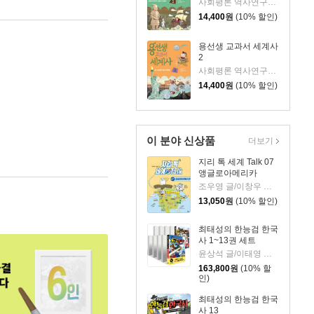
사회평론 역사연구소 글/뭉선생,이우일 그림/전국초등사회교과모임 감수
14,400
원
(10% 할인)
용선생 교과서 세계사
2
사회평론 역사연구소 글/뭉선생,이우일 그림/전국초등사회교과모임 감수
14,400
원
(10% 할인)
이 분야 신상품
더보기
지리 톡 세계 Talk 07
앵글로아메리카
조우영 글/이창우 그림/한동균 감수
13,050
원
(10% 할인)
최태성의 한능검 한국
사 1~13권 세트
윤상석 글/이태영 그림
163,800
원
(10% 할
인)
최태성의 한능검 한국
사 13