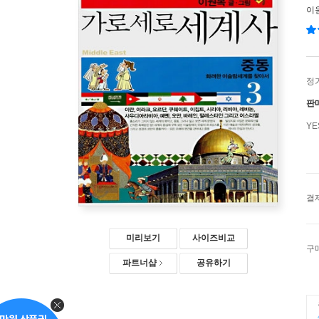
이
정
판
Y
결
미리보기
사이즈비교
구
파트너샵
공유하기