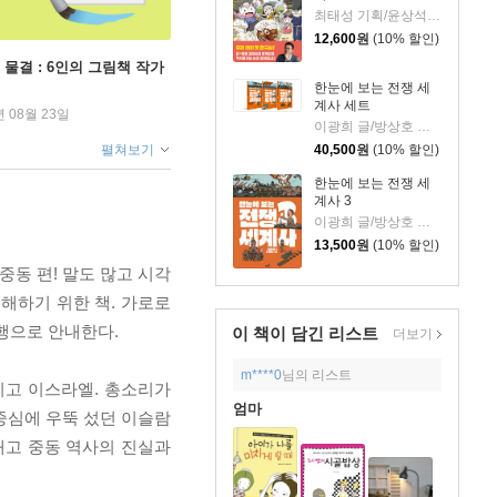
최태성 기획/윤상석 글/이태영 그림
12,600
원
(10% 할인)
 물결 : 6인의 그림책 작가
한눈에 보는 전쟁 세
계사 세트
년 08월 23일
이광희 글/방상호 그림
40,500
원
(10% 할인)
펼쳐보기
한눈에 보는 전쟁 세
계사 3
이광희 글/방상호 그림
13,500
원
(10% 할인)
중동 편! 말도 많고 시각
해하기 위한 책. 가로로
행으로 안내한다.
이 책이 담긴
리스트
더보기
m****0
님의 리스트
그리고 이스라엘. 총소리가
엄마
중심에 우뚝 섰던 이슬람
내고 중동 역사의 진실과