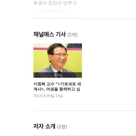
몽골의 침입과 맘루크
오스만튀르크제국
후기 오스만튀르크제국
오늘의 이슬람세계
채널예스 기사
(1개)
4.중동은 왜 불타고 있는가?
읽다
이원복 교수 “<가로세로 세
계사>, 여생을 함께하고 싶
은 책”
2014년 08월 18일
저자 소개
(1명)