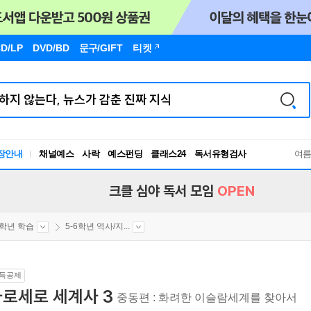
D/LP
DVD/BD
문구
/GIFT
티켓
장안내
채널예스
사락
예스펀딩
클래스24
독서유형검사
여
RBTI Lab
독서유형검사
크클 심야 독서 모임
OPEN
6학년 학습
5-6학년 역사/지...
득공제
가로세로 세계사 3
중동편 : 화려한 이슬람세계를 찾아서