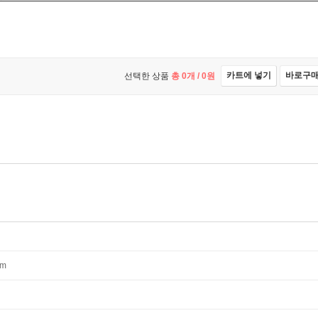
카트에 넣기
바로구
선택한 상품
총
0
개 /
0
원
mm