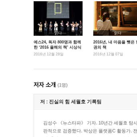
6장 철수 161
배 안으로 들어오지 않는 해경 162 | “몰라요, 구조해준
“어선들 철수해, 철수하라고” 170 | 어업지도선, 어선
2부 왜 못 구했나
읽다
읽다
예스24, 독자 800명과 함께
2016년, 내 마음을 뺏은
한 ‘2016 올해의 책’ 시상식
권의 책
1장 늦은 출동 181
2016년 12월 28일
2016년 12월 07일
관제 실패 181 | 상황 파악 안 하는 긴급 전화 195
2장 구조 계획 없는 구조 세력 213
준비 없는 출동 214 | 늦은 상황 전파 217
3장 상황 파악 못 하는 상황실 231
저자 소개
(1명)
교신 없는 출동 세력 231 | 사라진 현장 보고 240
4장 책임자 없는 현장 267
저 :
진실의 힘 세월호 기록팀
123정, OSC 맞나 267 | 책임 떠넘기는 지휘자들 27
5장 123정의 구조 실패 285
왜 조타실로 갔나 288 | “어떻게 선원인 줄 몰라요” 29
김성수 《뉴스타파》 기자. 10년간 세월호 
6장 난국 305
판적으로 검증했다. 박상은 플랫폼C 활동가. 
구조를 흔드는 손 306 | 대통령 보고서 한 줄 316 |