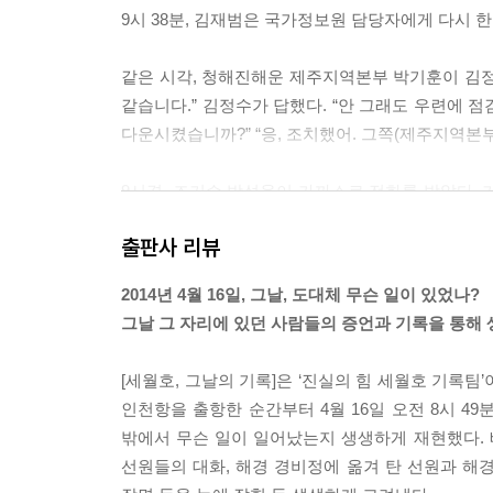
9시 38분, 김재범은 국가정보원 담당자에게 다시 한 번
당시 선장과 항해사, 조타수, 기관장을 포함한 간
같은 시각, 청해진해운 제주지역본부 박기훈이 김정
남아서 끝까지 배를 지켰을 뿐이다. 침몰하던 순간 
같습니다.” 김정수가 답했다. “안 그래도 우련에 점
위험을 감수한 채 세월호에 달라붙어 한 명이라고
다운시켰습니까?” “응, 조치했어. 그쪽(제주지역본부) 
살리기 위해 다시 배 안으로 들어가기도 했다. 이들
9시경, 조기수 박성용이 가까스로 전화를 받았다. 
〈진실의 힘 세월호 기록팀〉은 방대한 기록을 토대로 
박성용이 문 쪽으로 가며 소리쳤다. “야, 빨리 나가야 
어떻게 태어났나.” 그리고 결론을 내린다. 구할 
출판사 리뷰
것뿐이라고. “이것은 국가가 국민을 구조하지 않은 ‘
세월호가 “승객들을 탈출시키면 구조가 바로 되겠느
2014년 4월 16일, 그날, 도대체 무슨 일이 있었나?
객 퇴선 여부를 묻는데 어떻게 해야 되나.” 전화를
지금, 다시 읽는 그날의 기록
그날 그 자리에 있던 사람들의 증언과 기록을 통해
유연식은 “퇴선 여부는 현지 사정을 잘 아는 선장이 판단
2년이 지났다. 그 사이 특별조사위원회가 꾸려졌지
[세월호, 그날의 기록]은 ‘진실의 힘 세월호 기록팀’
해경 123정 대원 이형래는 곧장 오른쪽으로 몸을 
맞춰 은폐하는데 급급했고, 여전히 유가족들은 깊은
인천항을 출항한 순간부터 4월 16일 오전 8시 49
라간 뒤 다시 50미터를 별다른 장비 없이 이동했다.
또 다른 참사를 막을 수 있는 법. 진실 규명조
밖에서 무슨 일이 일어났는지 생생하게 재현했다. 
출입문 앞에 앉아 있던 여학생 3명은 밖에서 해경의
상당하다. 배 안으로 바닷물이 쏟아져 들어온 이후 
선원들의 대화, 해경 경비정에 옮겨 탄 선원과 해경
어오지 않았고 구명보트는 출입문을 지나쳐 다시 123정
만들겠다는 기록팀의 희망대로, 우리는 이 책을 결