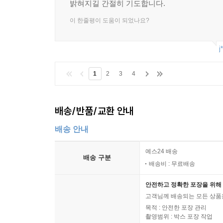
밝혀지길 간절히 기도합니다.
4부: “대한민국에서 제일 위험한 배”, 어떻게 태어
이 한줄평이 도움이 되었나요?
“대한민국에서 제일 위험한 배”로 증·개축한 세월호
국가기관의 관리·감독은 제대로 이뤄지지 않았다.
j
경우에도 증거 불충분으로 무죄를 받았고 증거가 
‘한국적 정서’ 안에서 “대한민국에서 제일 위험한 배
1
2
3
4
5부: 구할 수 있었다
배송/반품/교환 안내
이 책의 결론에 해당한다. 구할 수 있었다! 선원이
배송 안내
구조 계획과 책임자였다. 여객선이 재난에 처했을 때
따랐다는 이유로 간부 선원들의 살인 혐의를 벗겨준
예스24 배송
배송 구분
배송비 : 무료배송
안전하고 정확한 포장을 위해 
고객님께 배송되는 모든 상품을
목적 : 안전한 포장 관리
촬영범위 : 박스 포장 작업