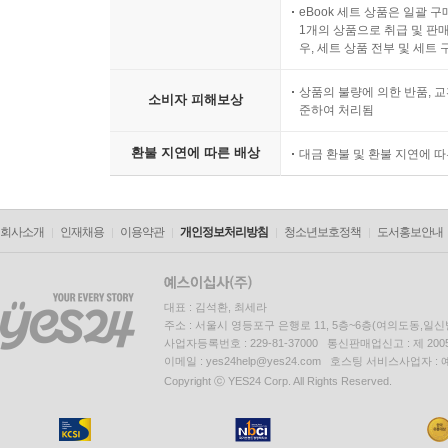
eBook 세트 상품은 일괄 
1개의 상품으로 취급 및 판매
우, 세트 상품 전부 및 세트
상품의 불량에 의한 반품, 교
소비자 피해보상
준하여 처리됨
환불 지연에 따른 배상
대금 환불 및 환불 지연에 
회사소개
인재채용
이용약관
개인정보처리방침
청소년보호정책
도서홍보안내
대표 : 김석환, 최세라
주소 : 서울시 영등포구 은행로 11, 5층~6층(여의도동,일신
사업자등록번호 : 229-81-37000 통신판매업신고 : 제 200
이메일 : yes24help@yes24.com 호스팅 서비스사업자 :
Copyright ⓒ YES24 Corp. All Rights Reserved.