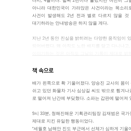
다시, 4월이다. 벌써 2년이나 흘렀지만 여전히 
아니라 대한민국이 가라앉은 사건이라는 목소리로
사건이 발생해도 2년 전과 별로 다르지 않을 것
대기하라는 안내방송은 하지 않을 게다.
지난 2년 동안 진실을 밝히려는 다양한 움직임이
되어버렸다. 왜 아직도 노란 배지를 달고 다니냐고,
이야기하는 것은 아직도 그날의 기록이 제대로 밝
유가족들뿐만 아니라 우리 역시 세월호를 잊지 말아야
책 속으로
도대체 무슨 일이 있었던 걸까
배가 왼쪽으로 확 기울어졌다. 양승진 교사의 몸이 
쉬고 있던 화물차 기사 심상길 씨도 밖으로 튕겨나갔
『세월호, 그날의 기록』은 온전한 진실을 밝히
로 떨어져 난간에 부딪혔다. 소파는 갑판에 떨어져 있던
분석하고 재구성한, 거대한 작업의 결과물이다. 당시
증언 등의 자료를 토대로 가감 없이 그날을 재현해
9시 33분, 청해진해운 기획관리팀장 김재범은 
무엇을 했는지, 해경과 지휘부는 무엇을 했는지,
제대로 지킨 유일한 행동이었다.
승객들에게는 무슨 일이 있었는지, 생존자들은 어
“세월호 남해안 진도 부근에서 선체가 심하게 기울어
사고가 날 때까지 세월호와 청해진해운에 어떤 일이