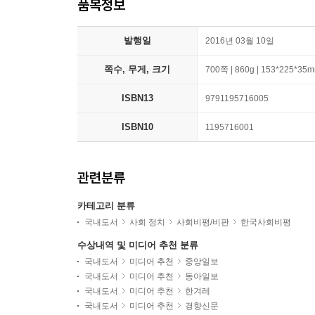
품목정보
발행일
2016년 03월 10일
쪽수, 무게, 크기
700쪽 | 860g | 153*225*35
ISBN13
9791195716005
ISBN10
1195716001
관련분류
카테고리 분류
국내도서
사회 정치
사회비평/비판
한국사회비평
수상내역 및 미디어 추천 분류
국내도서
미디어 추천
중앙일보
국내도서
미디어 추천
동아일보
국내도서
미디어 추천
한겨레
국내도서
미디어 추천
경향신문