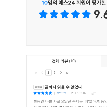
10
명의 예스24 회원이 평가한
김문홍 당시 목포해양경찰서장의 항변은 현장의 해
“애기부터, 애기.”
9.
초인적인 능력을 발휘하리라 기대하지 않는다. 법
고속보트에 탄 승객들이 권○○ 양을 먼저 올려보냈다
가지고 직무를 수행하라고 요구할 뿐이다. 그렇게 했
사가 “내리세요”라고 말하고 나서야 김동수 씨는 움
해경에게 말했다. “저기 200~300명이 있으니 제발 빨리
15만 장에 가까운 재판 기록과 3테라바이트(TB)
2281개의 주석을 달아 정확성과 객관성을 더했다
123정이 현장에 도착해 9시 36분, “배가 50도
간 기운 상태로 “침몰 위험까진 없”다고 여전히 
‘진실의 힘 세월호 기록팀’은 산산조각 난 채 온갖
근 배들이 있기 때문에”, 구조에 문제가 없다고 “추
펴냈다. 세월호 선원, 해경, 청해진해운 관계자에 
것이라고 전망했다.--- p.225
공판 기록 등 15만 장에 가까운 재판 기록과 국회
전체 리뷰
(10)
주석을 달아서 정확성을 기했다. 주석은 2281개다.
123정 기관장 최완식은 당시 접안이 “불가능한 것
1
2
너무 멀리 떨어져서 마치 ‘강 건너 불 보듯’ 하며
국회, 감사원, 검찰, 법원이 찾지 못한 기록을 최초
많은 승객을 구할 수 있도록, 세월호에 조금이라도 
끝까지 읽을 수 없었다.
종이책
이 떨어지려고 한 진짜 이유가 무엇인지 알 수 없지
*세월호의 마지막 교신을 찾아내다
m*****e
2017-02-02
신고
|
|
|
까이 있으면 같이 침몰하게 되니까 배를 뺐다”는 의경 박○
한동안 나를 사로잡았던 주제는 '죄'였다.한동
09:40 SSB 제주 운항관리실-세월호 [음성]
“구조나 이런 것을 지휘”하는 데 관심이 없는 청와