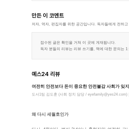
허위 계약서와 증선 인가 456 | 무리한 대출 468
3장 부실한 선박 검사와 운항 심사 472
만든 이 코멘트
한국선급, 규정보다 관행 483 | 허울뿐인 시험운항
저자, 역자, 편집자를 위한 공간입니다. 독자들에게 전하고
4장 책임자들 512
돈의 먹이사슬 512 | 실소유자 유병언 519
[부록4] 국정원, 끝나지 않은 의문 530
접수된 글은 확인을 거쳐 이 곳에 게재됩니다.
독자 분들의 리뷰는 리뷰 쓰기를, 책에 대한 문의는 1:
5부 구할 수 있었다
1장 선원이 구할 수 있었다 555
예스24 리뷰
‘선내 대기’ 방송 556 | 선장의 도주와 선원들의 임무 5
여전히 안전보다 돈이 중요한 안전불감 사회가 잊지
간부 선원의 역할과 책임 581
2장 해경도 구할 수 있었다 592
도서1팀 김도훈 (사회 정치 담당 / eyefamily@yes24.com)
선장의 도주와 해경의 책임 593 | 상황 파악, 구조 계획
퇴선 지휘 600 | 선내 진입 607
왜 다시 세월호인가
3장 구할 수 있었다 624
구조할 시간 625 | 구조할 세력 628