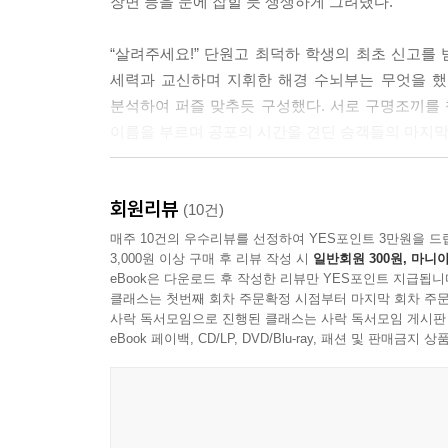
장면 등을 눈에 잡힐 듯 생생하게 그려냈다.
3층 난간으로 가려면 4층 객실 창문 위를 가로질러
“살려주세요!” 단원고 최덕하 학생의 최초 신고를
는 두 발을 창틀에 딛고, 두 손은 창문과 외벽을 짚
세력과 교신하며 지휘한 해경 수뇌부는 무엇을 했는
개의 창문이 있고 일부 창으로는 SP-2 객실도 볼 수
분석하여 퍼즐 맞추듯 구성했다. 서로 구명조끼를 챙
리치고 있었다. 단원고 2학년 3반 31명이 머문 방이었다.
이름을 부르며 공포의 시간을 견딘 승객들의 마지막
곳곳에서 꺽꺽거리는 여학생들의 비명 섞인 울음이
마지막 침몰 순간까지 승객을 구한 건 해경이 아니었
조사 권재준이 출입문 바로 앞 난간에 매달려 있었
회원리뷰
태워서 보냈을 뿐, 적극적으로 구조에 나서지 않았다
(10건)
고 생각했다. 스무 명이 넘는 여학생들은 서로의 
매주 10건의 우수리뷰를 선정하여 YES포인트 3만원을 드
말했다. “나만 나왔어!”--- p.164~165
3,000원 이상 구매 후 리뷰 작성 시
일반회원 300원, 마니아
‘왜 구하지 못했나’, ‘왜 침몰했나’, ‘대한민국에서
eBook은 다운로드 후 작성한 리뷰만 YES포인트 지급됩니
10시 18분, 123정 부정장 김종인은 어선들을 향해
클래스는 첫번째 회차 주문확정 시점부터 마지막 회차 주문
[세월호, 그날의 기록]은 누구나 가질 법한 당연한
사락 독서모임으로 진행된 클래스는 사락 독서모임 게시판
세월호에 다가가는 것을 막았다. 느린 속도로 움직이며 
분석한 결과물이다. 세월호 참사를 시민의 눈으로 기록한
eBook 페이백, CD/LP, DVD/Blu-ray, 패션 및 판매금
AIS와 국정원처럼 의심의 눈초리를 받는 주제들도 
아직 잠기지 않은 4층 B-19 객실 창문에 흰색 물
새로 제기하기도 했다.
하기 위한 마지막 몸부림에도 두꺼운 창문은 끝내 깨
초 후, 바닷물이 선수 우현의 ‘SEWOL’이라는 글자를 집
방대한 자료를 읽고 분석한 ‘진실의 힘 세월호 기록팀