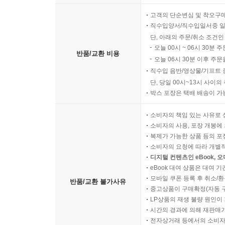
고객의 단순변심 및 착오구
직수입양서/직수입일서중 일
단, 아래의 주문/취소 조건인
오늘 00시 ~ 06시 30분 
반품/교환 비용
오늘 06시 30분 이후 주문
직수입 음반/영상물/기프트 
단, 당일 00시~13시 사이
박스 포장은 택배 배송이 가
소비자의 책임 있는 사유로 
소비자의 사용, 포장 개봉에 
복제가 가능한 상품 등의 포장을 
소비자의 요청에 따라 개별
디지털 컨텐츠인 eBook, 
eBook 대여 상품은 대여 기
모바일 쿠폰 등록 후 취소/환
반품/교환 불가사유
중고상품이 구매확정(자동 
LP상품의 재생 불량 원인이 기
시간의 경과에 의해 재판매가
전자상거래 등에서의 소비자