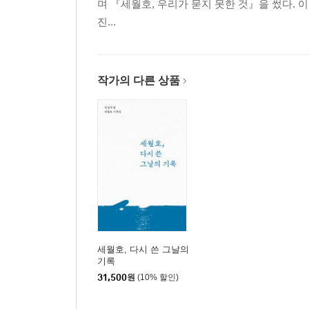
며 『세월호, 우리가 묻지 못한 것』을 썼다. 
어선 타고 가는 특공대 324
진...
[부록1] TRS 녹취록을 둘러싼 의문 330
[부록2] 해경의 거짓말 351
작가의 다른 상품
3부 왜 침몰했나
1장 예고된 참사 367
복원성 악화 373 | 상습 과적 377 | 평형수 감축 384
2장 침몰 원인 392
급격한 우회전 392 | 과적과 부실 고박 406 | 빠른 침
[부록3] AIS 항적도를 둘러싼 의문 421
4부 “대한민국에서 제일 위험한 배”, 어떻게 태어
세월호, 다시 쓴 그날의
기록
1장 전조 439
31,500
원
(10% 할인)
잇따른 사고 440
2장 편법 도입 452