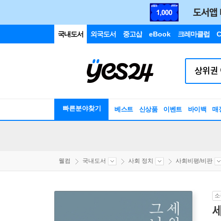
국내도서
외국도서
중고샵
eBook
크레마클럽
C
빠른분야찾기
베스트
신상품
이벤트
바이백
매
웰컴
국내도서
사회 정치
사회비평/비판
소
세