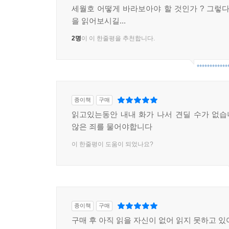
세월호 어떻게 바라보아야 할 것인가 ? 그렇다
2부: 왜 못 구했나
을 읽어보시길...
101분 동안 기울어져가는 배에서 해경이 승객을 구
2명
이 이 한줄평을 추천합니다.
경비정이 사고 현장에 출동한 9시 34분까지, 그
파악하지 못한 상황실, 현장에 가지 않은 현장 책
************
해역으로 출동한 구조 세력과 해경 지휘부가 나눈 
은폐, 조작도 짚어냈다.
종이책
구매
읽고있는동안 내내 화가 나서 견딜 수가 없
3부: 왜 침몰했나
않은 죄를 물어야합니다
세월호의 침몰 원인을 심층적으로 분석했다. 일본에서
이 한줄평이 도움이 되었나요?
2013년 3월 15일 취항한 세월호는 막상 운항
과적했다. 면허가 있어야 하는 고박마저 고박 전문 
보완하기 위해 청해진 해운은 배의 평형수를 감축했다
상태의 세월호가 어째서 그날, 2014년 4월 16일
종이책
구매
어떤 자료가 공개되어야 하는지 제언했다.
구매 후 아직 읽을 자신이 없어 읽지 못하고 있