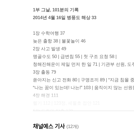
1부 그날, 101분의 기록
2014년 4월 16일 병풍도 해상 33
1장 수학여행 37
늦은 출항 38 | 불꽃놀이 46
2장 사고 발생 49
맹골수도 50 | 급변침 55 | 첫 구조 요청 58 |
청해진해운이 제일 먼저 한 일 71 | 기관부 선원, 도주
3장 출동 79
쏟아지는 신고 전화 80 | 구명조끼 89 | “지금 침몰 중
“나는 꿈이 있는데! 나는!” 103 | 움직이지 않는 선원들
4장 해경 111
헬기 112 | 123정, 세월호 접안 121
5장 도주와 탈출 129
선장과 선원들 130 | 지켜만 보는 123정 137 | 소방
채널예스 기사
특공대 146 | “애기, 여깄어요” 149 | 창문을 깨다 153
(12개)