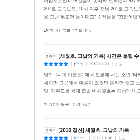
어업지도선과 어선들이 잇따라 도착했다.9시 40분경
교신은 검찰과 법원, 국회, 감사원에서도 공개되지 
207호 고속보트, 10시 이후 전남 201호 고
을 그냥 무조건 들이대고” 승객들을 "끄잡아냈"다.
마지막 교신을 통해 세월호 선원들이 조타실에서 
탈출 순서는 뒤로 밀릴 수밖에 없었다. 그러나 대법
1명
이 이 리뷰를 추천합니다.
선원들에게도 승객을 버리고 도주한 책임을 무겁게 
보인다.
[세월호, 그날의 기록] 시간은 돌릴 
종이책
*해경이 제출한 5개의 TRS 녹취록을 분석하고, 
j****y
2017-01-23
신고
|
|
|
‘진실의 힘 세월호 기록팀’은 사고 당시 해경 
영화 <너의 이름은>에서 도쿄에 사는 소년 '타
녹취록을 비교·대조하며 삭제하거나 의도적으로 표현
내지만 그곳에는 마을이 있었던 흔적만 있고 소녀
선원인 줄 몰랐다’, ‘승객이 450명 이상인 줄 몰
일, 제주도를 향해 출발한 세월호는 해상에서 모
서로 다른 TRS 녹취록을 만들었고, 이 녹취록을 검
이 리뷰가 도움이 되었나요?
*그날의‘시간’을 바로잡다.
9시 37분, 123정 정장 김경일의 첫 현장 보고는 
교신 내용은 공개되었지만 누구도 ‘실제 시간=기록파일
[2016 결산] 세월호, 그날의 기록
종이책
정장 김경일 보고의 실제 시간은 9시 37분으로, 이
h*****1
2017-01-08
신고
|
|
|