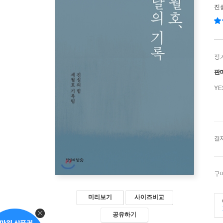
진
정
판
Y
결
구
미리보기
사이즈비교
공유하기