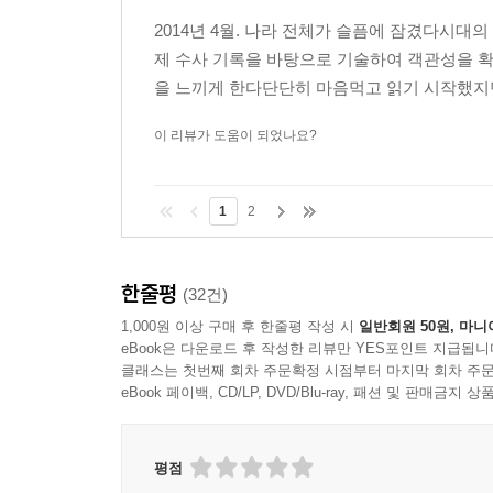
교신 기록 가운데 표준 시간에 맞는 정확한 기록은 
2014년 4월. 나라 전체가 슬픔에 잠겼다시
검찰도, 법원도, 감사원도, 국회도 시간 오차를 
제 수사 기록을 바탕으로 기술하여 객관성을 
실제 상황과 대조해 시간 오차를 밝혀냈다. 짧게는 
을 느끼게 한다단단히 마음먹고 읽기 시작했지만
*“대기하라”12차례 선내 안내방송을 순서대로 복
이 리뷰가 도움이 되었나요?
승객이 촬영한 동영상과 선원들의 진술을 토대로 선내
방송이 이어졌다. 선내에 대기하라는 방송이 있
드러나지 않았다. “더 이상 밖으로 나가지 마시기
1
2
누가 봐도 탈출하지 않으면 안 되는 급박한 상황에서 
한줄평
참사 1년 후, 한 아버지와의 만남이 낳은 결실
(32건)
1,000원 이상 구매 후 한줄평 작성 시
일반회원 50원, 마니
[세월호, 그날의 기록]은 2015년 봄, 한 아버지와
eBook은 다운로드 후 작성한 리뷰만 YES포인트 지급됩니
클래스는 첫번째 회차 주문확정 시점부터 마지막 회차 주문
세월호의 마지막 순간을 휴대전화 동영상에 담았
eBook 페이백, CD/LP, DVD/Blu-ray, 패션 및 판매금
숙제로 생각했다. 아버지는 세월호에 대한 기록을 모
진행될수록 기록은 쌓여갔다.
평점
박종대 씨와 세월호 유족들이 건너야 할 시간은 그대로