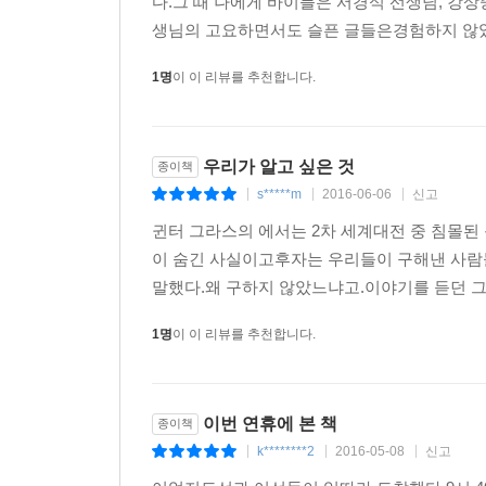
다.그 때 나에게 바이블은 서경석 선생님, 강상
제주 운항관리실: 세월호, 세월호, 해운제주 감도 
와대-해경 핫라인은 평균 3분 간격으로 울려댔다. 
생님의 고요하면서도 슬픈 글들은경험하지 않았기
세월호: 네, 세월호입니다.
어져 있는지 시시콜콜 묻고 또 물으며 끊임없이 영상
제주 운항관리실: 혹시 경비정, P정 경비정 도착했
1명
이 이 리뷰를 추천합니다.
해경의 지휘 계통을 타고 아래로 아래로 내려가 12
세월호: 네, 경비정 한 척 도착했습니다.
선에서 승객을 구해야 할 123정 대원들은 사진을 
제주 운항관리실: 네, 현재 진행 상황 좀 말씀해주세
할 해경 지휘부도 덩달아 청와대 보고에 더 신경을 
세월호: 네, 뭐라고요?
우리가 알고 싶은 것
다.
종이책
제주 운항관리실: (다른 담당자가 전화 바꿔 받음) 네
s*****m
2016-06-06
신고
|
|
|
세월호: 네, 경비정 한 척 도착해서 지금 구조 작업 
--- p.307~308
귄터 그라스의 에서는 2차 세계대전 중 침몰된
제주 운항관리실: 예, 지금 P정이 계류했습니까?
이 숨긴 사실이고후자는 우리들이 구해낸 사람
세월호: 네, 지금 경비정 옆에 와 있습니다. 그러고
말했다.왜 구하지 않았느냐고.이야기를 듣던 그 
하러 와야 될 것 같습니다.
제주 운항관리실: 네, 잘 알았습니다. 지금 선체는 
1명
이 이 리뷰를 추천합니다.
세월호: (대답 없음)
세월호가 외부와 나눈 ‘마지막 교신’을 공개했다. 
이번 연휴에 본 책
종이책
‘진실의 힘 세월호 기록팀’은 제주 운항관리실도 세
k********2
2016-05-08
신고
|
|
|
척으로는 부족하고 추가로 구조하러 와야 된다”고 교