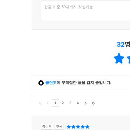
조작되었다가 재심 재판을 통해 무죄를 밝혀내고 
한글 기준 50자까지 작성가능
얼마나 고된지 몸으로 알고 있다. 그래서 박종대 
참사가 발생한 날부터 지금까지 사건을 취재해온 
기록’이라는 이유만으로 참여했다.
32
명
[세월호, 그날의 기록]은 평범한 시민의 눈을 조
기록하고 증언한 세월호 희생자, 생존자들 덕분에 가
유족들은 희생자들이 세상을 향해 남겨놓은 마지막
책의 주요 내용
클린봇
이 부적절한 글을 감지 중입니다.
1부: 그날, 101분의 기록
1
2
3
4
4월 16일 오전 8시 49분 급격히 우회전해 왼쪽으
세월호에서 무슨 일이 일어났는지를 생생하게 재현
생존자들의 증언이 토대가 되었다.
종이책
구매