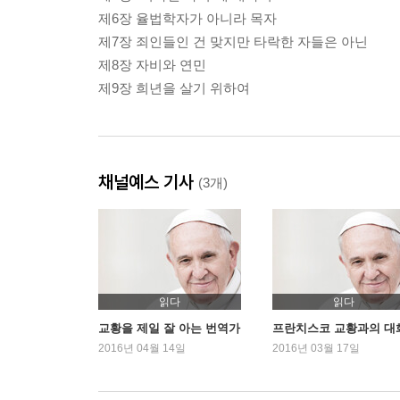
제6장 율법학자가 아니라 목자
제7장 죄인들인 건 맞지만 타락한 자들은 아닌
제8장 자비와 연민
제9장 희년을 살기 위하여
채널예스 기사
(3개)
읽다
읽다
교황을 제일 잘 아는 번역가
프란치스코 교황과의 대
2016년 04월 14일
2016년 03월 17일