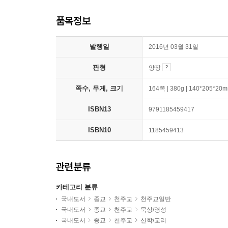
품목정보
발행일
2016년 03월 31일
판형
양장
쪽수, 무게, 크기
164쪽 | 380g | 140*205*20
ISBN13
9791185459417
ISBN10
1185459413
관련분류
카테고리 분류
국내도서
종교
천주교
천주교일반
국내도서
종교
천주교
묵상/영성
국내도서
종교
천주교
신학/교리