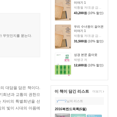
이야기 1
박황월 저/조광 감수/김영수 역
43,200
원
(10% 할인)
우리 수녀원이 걸어온
이야기 1
가 무엇인지를 묻는다.
박황월 저/조광 감수/김영수 역
31,500
원
(10% 할인)
성경 본문 줌아웃
박병규 저
12,600
원
(10% 할인)
 대담을 담은 책이다.
이 책이 담긴
리스트
더보기
정기희년과 교황의 권한으
나는 자비의 특별희년을 선
y*****2
님의 리스트
님의 빛이 시대의 아픔에
2016북켄드목록(6월)