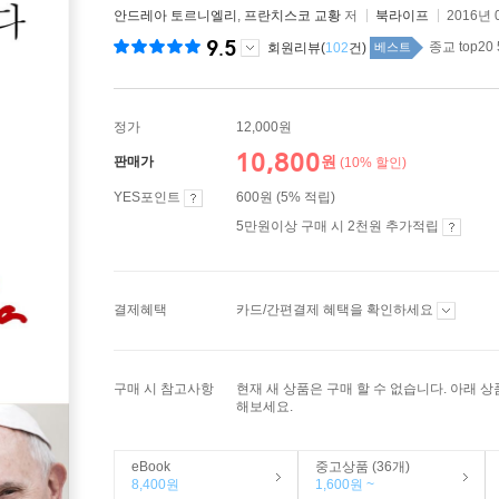
안드레아 토르니엘리
,
프란치스코 교황
저
북라이프
2016년 
9.5
종교 top20
회원리뷰(
102
건)
베스트
정가
12,000원
10,800
원
판매가
(10% 할인)
YES포인트
600원 (5% 적립)
5만원이상 구매 시 2천원 추가적립
결제혜택
카드/간편결제 혜택을 확인하세요
구매 시 참고사항
현재 새 상품은 구매 할 수 없습니다. 아래 
해보세요.
eBook
중고상품 (36개)
8,400원
1,600원 ~