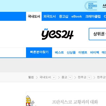
국내도서
외국도서
중고샵
eBook
크레마클럽
C
빠른분야찾기
베스트
신상품
이벤트
바이백
매
웰컴
국내도서
종교
천주교
천주교