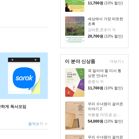
11,700
원
(10% 할인)
세상에서 가장 따듯한
초록
김태훈,준초이 저
20,700
원
(10% 할인)
이 분야 신상품
더보기
꼭 알아야 할 미사 통
상문 안내서
윤종식 저
11,700
원
(10% 할인)
우리 수녀원이 걸어온
꾸준하게 독서모임
이야기 2
박황월 저/조광 감수/김영수 역
54,000
원
(10% 할인)
펼쳐보기
우리 수녀원이 걸어온