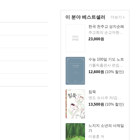
이 분야 베스트셀러
더보기
한국 천주교 성지순례
주교회의 순교자현양과 성지순례사목 위원회 저
23,000
원
수능 100일 기도 노트
가톨릭출판사 편집부 저
12,600
원
(10% 할인)
침묵
엔도 슈사쿠 저/김윤성 역
13,500
원
(10% 할인)
느지지 소년의 사제일
기
이용훈 저