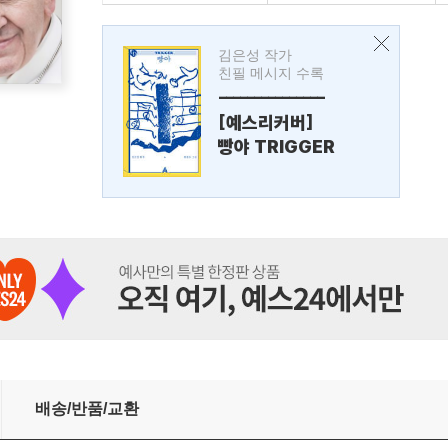
김은성 작가
친필 메시지 수록
---------------
[예스리커버]
빵야 TRIGGER
배송/반품/교환