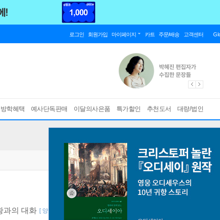
로그인
회원가입
마이페이지
카트
주문/배송
고객센터
Gl
름방학혜택
예사단독판매
이달의사은품
특가할인
추천도서
대량/법인
황과의 대화
[ 양장 ]