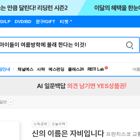
D/LP
DVD/BD
문구
/GIFT
티켓
장안내
채널예스
사락
예스펀딩
클래스24
독서유형검사
여
RBTI Lab
독서유형검사
AI 일문백답
의견 남기면 YES상품권!
일반
소득공제
오늘의책
신의 이름은 자비입니다
프란치스코 교