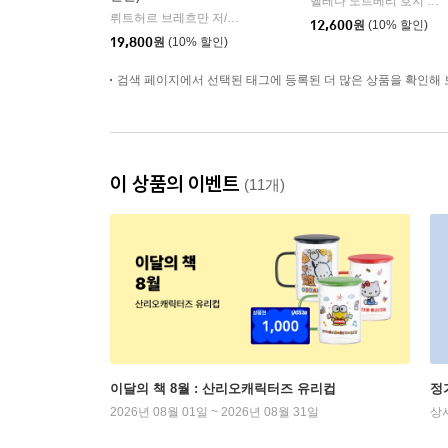
헬레나 노르베리 호지 저/양희승 역
뤼트허르 브레흐만 저/조현욱 역
인플루엔셜
|
12,600
원
(10% 할인)
19,800
원
(10% 할인)
검색 페이지에서 선택된 태그에 등록된 더 많은 상품을 확인해 
이 상품의 이벤트
(11개)
이달의 책 8월 : 산리오캐릭터즈 유리컵
정
2026년 08월 01일 ~ 2026년 08월 31일
상