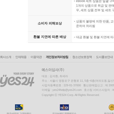
eBook 세트 상품은 일괄 
1개의 상품으로 취급 및 판매
우, 세트 상품 전부 및 세트
상품의 불량에 의한 반품, 교
소비자 피해보상
준하여 처리됨
환불 지연에 따른 배상
대금 환불 및 환불 지연에 
회사소개
인재채용
이용약관
개인정보처리방침
청소년보호정책
도서홍보안내
대표 : 김석환, 최세라
주소 : 서울시 영등포구 은행로 11, 5층~6층(여의도동,일신
사업자등록번호 : 229-81-37000 통신판매업신고 : 제 200
이메일 : yes24help@yes24.com 호스팅 서비스사업자 :
Copyright ⓒ YES24 Corp. All Rights Reserved.