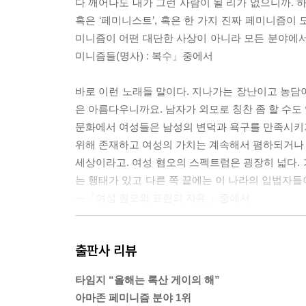
다 깨어나도 내가 그런 사람이 될 리가 없으니까.
혹은 ‘페미니스트’, 혹은 한 가지 진짜 페미니즘이
미니즘이 어떤 대단한 사상이 아니라 모든 분야에서의
미니즘들(명사) : 복수」중에서
바로 이런 노래들 말이다. 지나가는 장난이고 농담이
은 아름다우니까요. 남자가 외모로 칭찬 좀 할 수도
문화에서 여성들은 남성의 변덕과 욕구를 만족시키
위해 존재하고 여성의 가치는 계속해서 폄하되거나 무
세상이라고. 여성 혐오의 스펙트럼은 굉장히 넓다.
는 행태가 있고 다른 쪽 끝에는 이 나라의 입법자들
---「여성 혐오와 표현의 자유 」중에서
이 기사의 전체적인 어조는 이렇다. 아, 이 얼마나
출판사 리뷰
아니 어린이에 대해서는 아주 작은 지면만 할애하고 
이지 이 마을이 갈가리 찢긴 사건이 아니다. 11
타임지 “올해는 록산 게이의 해”
아니란 말이다. 어떻게 이 사건 앞에서 이 본질을 못
아마존 페미니즘 분야 1위
「성폭력의 부주의한 언어 사용에 대하여」중에서