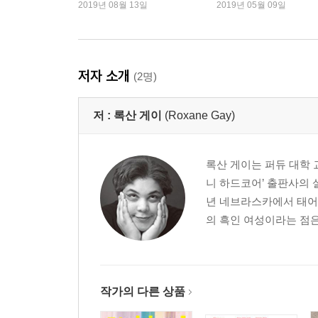
2019년 08월 13일
2019년 05월 09일
여성의 신체 : 양도하지 않을 권리
우리 모두에게 있는 인종차별주의
저널리즘이 하지 못하는 것을 트위터가 할 때
영웅을 찾아서
저자 소개
(2명)
체면의 정치
미국인 테러리스트와 흑인 청년 : 두 프로필 이야기
저 :
록산 게이
(Roxane Gay)
노르웨이 오슬로 테러 사건과 에이미 하우스의 죽음 :
나의 이야기, 차별에 관하여
나의 이야기, 특권에 관하여
록산 게이는 퍼듀 대학 
니 하드코어’ 출판사의 
3부 | 엔터테인트먼트 : 인종과 젠더
년 네브라스카에서 태어
의 흑인 여성이라는 점은 
그것은 공상 과학 영화다 : [헬프]
오만과 허영 : [장고 : 분노의 추적자]
고난의 서사를 넘어서 : [노예 12년]
타일러 페리의 도덕극에 대하여
작가의 다른 상품
한 흑인 청년의 마지막 하루