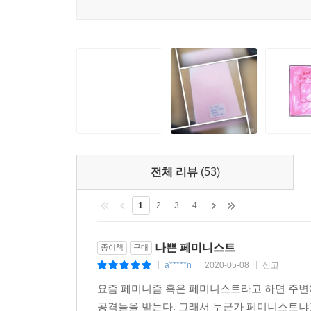
자신이 교수가 되기 위해 어마어마한 노력을 해야
상에서라면 임신은 여성과 그녀의 파트너만 공유하
있다. 이러한 ‘위치성’은 록산 게이에게는 세상의 
공공 개입을 유도하는 경험하고 여성의 신체를 대중
부재된 사회의 문제다. 그는 미국 사회에서 벌어
적인 경험이 되어 버린다. 외적 개입은 별 것 아닐 
있었음을, 대중문화는 여전히 백인들이 중심이 된 다
가 하면 원치 않는 육아 조언을 하기도 하고 예정일
통해 목격할 수 있다. 이 책의 진정성은 록산 게이 
사람도당신이 임신을 했다는 이유만으로 그런 정보 알
아주 사적이면서도 아주 정치적인 글쓰기.
바다 건너 77명이 테러로 죽었는데 왜 가수 한 명
의 비극만 소화하고 한 번만 애도할 능력밖에 없다는
[나쁜 페미니스트]는 젠더, 섹슈얼리티, 인종 차
치 동정과 연민은 아껴서 사용해야 하는 한정된 자원
신선한 문화 비평(워싱턴 포스터)”이자, “다정한 
비극들을 깔끔하게 이해할 수 없다. ---「노르웨이
전체 리뷰
(53)
목소리(가디언)”이다. 마치 록산 게이가 내 옆에 있
사회와 세상을 비추고 있기 때문이다. 이는 독
최근에 나는 거의 모든 사건 사고와 시사 이슈들을 
1
2
3
4
읽히지만 충분히 지적이다. 학술서와 비평 사이, 비
사, 아랍의 봄 기간에 일어난 중동 국가 폭동, 20
건, 보스턴 마라톤의 폭탄 테러는 모두 트위터를 통
나쁜 페미니스트
종이책
구매
무엇보다 재미있다! 웃기고 감동적이며 해방감이 몰
달하는 내용에는 현격한 차이가 있다. 갈수록 이 두
a*****n
2020-05-08
신고
|
|
|
위터가 할 때」중에서
요즘 페미니즘 혹은 페미니스트라고 하면 주변에
이 책의 가장 큰 장점은 재미있다는 것이다. 참담하
공격들을 받는다. 그래서 누군가 페미니스트냐
웃기며 감동적이고 해방감이 몰려온다. 여성 차별을