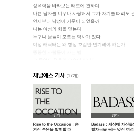
성폭력을 바라보는 태도에 관하여
나쁜 남자를 너무나 사랑해서 그가 자기를 때려도 
언제부터 남성이 기준이 되었을까
나는 여성의 힘을 믿는다
누구나 남들이 모르는 역사가 있다
여성 캐릭터는 왜 항상 호감만 연기해야 하는가
뚱뚱한 사람들이 사는 법
그 무엇도 청춘의 모습이 아니다
#고인의명복을빕니다가부장제
채널예스 기사
어디에나 망가진 남자들이 있다
(17개)
세 개의 커밍아웃 이야기
해서는 안 되는 농담에 관하여
50가지 그림자와 동화 속의 왕자님
젠더는 연기에 불과하다
읽다
읽다
2부 | 너무도 정치적인 젠더와 인종
Rise to the Occasion : 숨
Badass : 세상에 자신
겨진 수완을 발휘할 때
발자국을 찍는 멋진 여