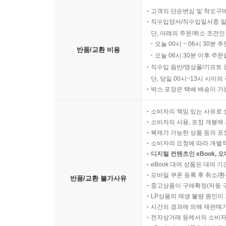
고객의 단순변심 및 착오구
직수입양서/직수입일서중 일
단, 아래의 주문/취소 조건인
오늘 00시 ~ 06시 30분 
반품/교환 비용
오늘 06시 30분 이후 주문
직수입 음반/영상물/기프트 
단, 당일 00시~13시 사이
박스 포장은 택배 배송이 가
소비자의 책임 있는 사유로 
소비자의 사용, 포장 개봉에 
복제가 가능한 상품 등의 포장을 
소비자의 요청에 따라 개별
디지털 컨텐츠인 eBook, 
eBook 대여 상품은 대여 기
모바일 쿠폰 등록 후 취소/환
반품/교환 불가사유
중고상품이 구매확정(자동 
LP상품의 재생 불량 원인이 기
시간의 경과에 의해 재판매가
전자상거래 등에서의 소비자