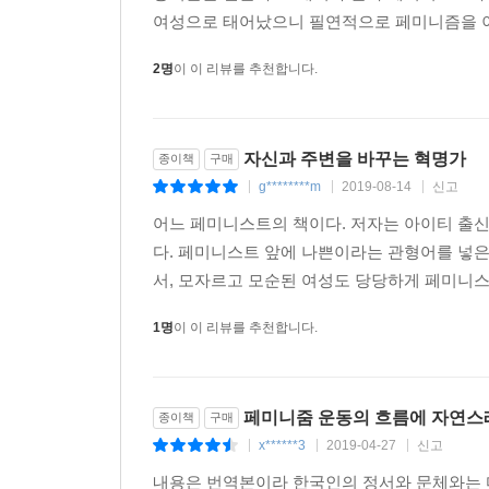
대학원 다닐 때 복도를 걸어가다 같은 수업을 듣는 
여성으로 태어났으니 필연적으로 페미니즘을 이해
어떤 무거운 이야기를 할 때도, 록산 게이는 이 상
도 모르고 동기들에게 내가 소수 집단 우대 정책(affi
삶을 걸고 쓴 글이기에 유머라는 내공으로 치환
학생이라고 말했다. 나는 쿵쿵 뛰는 심장을 붙잡고
2명
이 이 리뷰를 추천합니다.
지점이며, 록산 게이의 재능이 가장 반짝반짝 빛나
다. 연구실 문을 닫자마자 울기 시작했다. 어쩌면 
“이런 책이 무수히 쏟아지길 바란다”정희진의 추
[헬프]는 아무 생각 없이 머리를 비우고 보면 재미
자신과 주변을 바꾸는 혁명가
종이책
구매
분이라는 러닝 타임 동안 나의 영혼이 쪼그라들고 죽
g********m
2019-08-14
신고
|
|
|
[나쁜 페미니스트]는 록산 게이의 삶과 글쓰기가 분
화를 보는 내내 훌쩍훌쩍 울기도 했다. 물론 나의 눈
비평가의 시크하고 쿨한 냉소가 없다. 이 글은 바
어느 페미니스트의 책이다. 저자는 아이티 출
리 정책, 부당함, 비극적인 소재가 이용을 당하고 
말한다. “나도 이렇게 정직한 글을 쓸 수 있을까?
다. 페미니스트 앞에 나쁜이라는 관형어를 넣은
짝폴짝 뛰어서 납작하고 너덜너덜한 근육 덩어리로 만
문화, 물론 그것은 여성의 문제가 아니라 공론장 
서, 모자르고 모순된 여성도 당당하게 페미니스트
다」중에서
여성주의적 글쓰기/여성주의 이론/여성의 생애사 쓰
1명
이 이 리뷰를 추천합니다.
하지만 [장고 : 분노의 추적자]는 사실 노예제에 대
대의 배경으로 한 스파게티 웨스턴 영화이다. [바스
의 역사와는 아무 상관없는, 소외 계층의 트라우
페미니줌 운동의 흐름에 자연스
종이책
구매
웃길 듯 말 듯한 광대극을 만들며 허영심과 과시욕을 
x******3
2019-04-27
신고
|
|
|
내용은 번역본이라 한국인의 정서와 문체와는 
페미니즘의 어깨에 너무 무거운 짐을 지우고 있지만