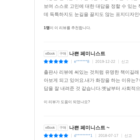
보며 스스로 고민에 대한 대답을 정할 수 있는
을 읽으면서 급격히 피로해지기 시작했는데 그렇게 
데 독특하지도 눈길을 끌지도 않는 표지디자인이 
은 버틀러가 주장했듯이 여성이 되는 옳은 방법과 
되는 방법의 기준은 계속 변하고 우리는 영영 도달할
1명
이 이 리뷰를 추천합니다.
---「나쁜 페미니스트 : 첫 번째 이야기」중에서
나쁜 페미니스트
eBook
구매
e*******8
2019-12-22
신고
|
|
|
출판사 리뷰에 써있는 것처럼 유명한 책이길래
아보게 되고 있어요.내가 화장을 하는 이유는?
답을 잘 내려준 것 같습니다.옛날부터 사회적으
이 리뷰가 도움이 되었나요?
나쁜 페미니스트 ~
eBook
구매
d*********1
2018-07-17
신고
|
|
|