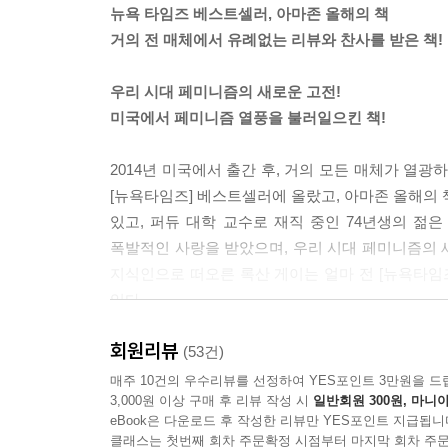
뉴욕 타임즈 베스트셀러, 아마존 올해의 책
거의 전 매체에서 유례없는 리뷰와 찬사를 받은 책!
우리가 여러분을 망쳐놓았다. 찰리 신이 켈리 프레스
드를 죽이겠다고 협박하고 전 아내 브룩 뮐러에게 
우리 시대 페미니즘의 새로운 고전!
있어서 그렇게 되었다(브룩 뮐러에게 머리를 잘라
미국에서 페미니즘 열풍을 불러일으킨 책!
에게 보내버리겠다는 협박 편지를 씀). 마돈나를 
게 되었다. (유명한) 남자가 여자를 함부로 대하고
2014년 미국에서 출간 후, 거의 모든 매체가 열광
렸다. ---「나쁜 남자를 너무나 사랑해서 그가 자
[뉴욕타임즈] 베스트셀러에 올랐고, 아마존 올해의 책
있고, 퍼듀 대학 교수로 재직 중인 74년생의 젊은
여성 작가들이 쓴 책들이 있다. 남성 작가들이 쓴 책
폭발적인 사랑을 받았으며, 우리 시대 페미니즘의 
는 이름 밑으로 들어가는데 결혼이나 교외 생활이나 
지식인으로 떠오른 록산 게이는 얼마 전 [뉴욕타임즈
이 여성적인 경험일까? 여자 혼자 결혼하고 여자 혼
있다.
슈를 다루지 않고 보다 내밀한 개인의 이야기를 다
다. ---「언제부터 남성이 기준이 되었을까」중에서
회원리뷰
페미니스트가 되는 옳고 그른 방법은 없다. 핑크색을
(53건)
매주 10건의 우수리뷰를 선정하여 YES포인트 3만원을 드
하지만 여자가 호감가지 않은 캐릭터일 경우는 어떤
3,000원 이상 구매 후 리뷰 작성 시
일반회원 300원, 마니아
록산 게이는 페미니즘이 더 많은 연대를 이끌어내
이 여자들은 관습을 무시하는가? 왜 그들은 더 좋은
eBook은 다운로드 후 작성한 리뷰만 YES포인트 지급됩니
기준을 세워놓고 그 기준에 못 맞추면 끌어내리려고
《다시 살고 싶어The Woman Upstairs》 
클래스는 첫번째 회차 주문확정 시점부터 마지막 회차 주문