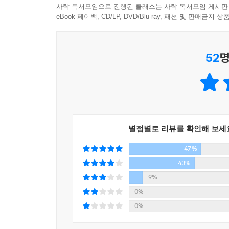
강연인 [나쁜 페미니스트의 고백]에서 그는 이렇
사락 독서모임으로 진행된 클래스는 사락 독서모임 게시판
여자다. 입이 거칠고 고독과 소외에 몸부림치고 자신
페미니스트가 되는 것이 두렵고 불편하더라도, 
eBook 페이백, CD/LP, DVD/Blu-ray, 패션 및 판매금
와 친구는 되고 싶지 않은 것 같아요. 안 그런가요?
동시에 수많은 규칙과 규범, 정치적 올바름을 요구
보려고 책을 펼쳤는데 이럴 수가 책의 여자주인공이 
52
명
여성 혐오와 강간 문화와 남성이 기준이 되는 사회
가끔은 대담한 사람들, 혹은 무신경한 사람들이 내게
이고 똑똑하신 분이잖아요.” 그렇다면 비만의 유일
이 책을 읽으며 발견하게 되는 지점은 미국에서 일
사람도 있다. 나는 어떻게 대답해야 할지 전혀 모르
성폭력 언어를 고발하고, 여성 혐오가 결코 표현의 
일이 절대로 일어나지 않길 바랐고 뭔가 먹으면 안심
젠더를 연기해야 하는 리얼리티 프로그램의 ‘걸’들
지 도통 모르겠어서 그냥 아무 말도 하지 않는다.
현실에 대해서, 뚱뚱한 사람들이 사는 법을 통해 몸
다. ---「뚱뚱한 사람들이 사는 법」중에서
별점별로 리뷰를 확인해 보세
않았음을 다양한 소재를 통해 예리하고도 논리적
47%
사회는 변하지 않았다는 것을, 더 바뀌어야 한다는 
강간 유머는 여성들이 아직도 평등한 존재가 아니
43%
고 대중의 담화의 소재가 되는 것처럼 다른 이슈들
흑인 여성이 포착한 백인 중산층 여성 중심의 페미
9%
듣거나 “페미니스트” 딱지가 붙는데 이 딱지는 최근 
백인이 만든 [헬프]는 공상과학영화다, 쿠엔틴 타란
0%
농담에 관하여」중에서
0%
록산 게이는 아이티 계 이민자 가정의 딸이자, 흑
임신은 사적인 일이면서도 공적인 경험이기도 하다. 