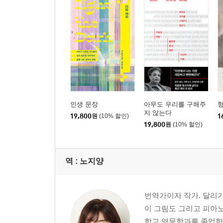
적은 것이 많은 것일 때
4부 | 다시 페미니즘으로
나쁜 페미니스트 : 첫 번째 이야기
나쁜 페미니스트 : 두 번째 이야기
인생 문장
아무도 우리를 구해주
지 않는다
19,800
원
(10% 할인)
1
19,800
원
(10% 할인)
역 :
노지양
번역가이자 작가. 달리기
이 그림도 그리고 피아노
학교 영문학과를 졸업한 