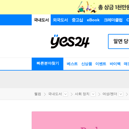
국내도서
외국도서
중고샵
eBook
크레마클럽
C
빠른분야찾기
베스트
신상품
이벤트
바이백
매
웰컴
국내도서
사회 정치
여성/젠더