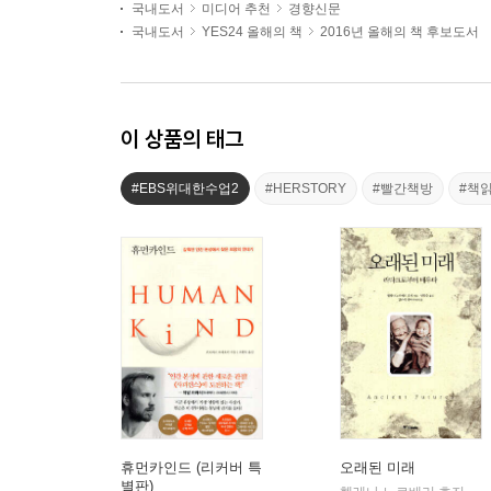
국내도서
미디어 추천
경향신문
국내도서
YES24 올해의 책
2016년 올해의 책 후보도서
이 상품의 태그
#EBS위대한수업2
#HERSTORY
#빨간책방
#책
휴먼카인드 (리커버 특
오래된 미래
별판)