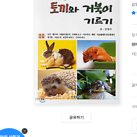
김
정
판
Y
결
구
공유하기