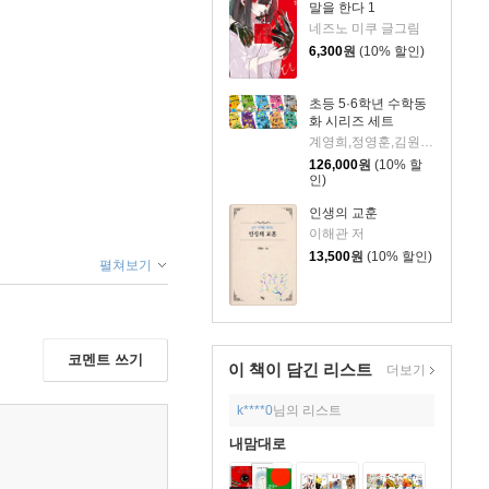
말을 한다 1
네즈노 미쿠 글그림
6,300
원
(10% 할인)
초등 5·6학년 수학동
화 시리즈 세트
계영희,정영훈,김원섭,노영란,이안,안선모 등글/오정조,이진호,백선웅 등그림
126,000
원
(10% 할
인)
인생의 교훈
이해관 저
13,500
원
(10% 할인)
펼쳐보기
코멘트 쓰기
이 책이 담긴
리스트
더보기
k****0
님의 리스트
내맘대로