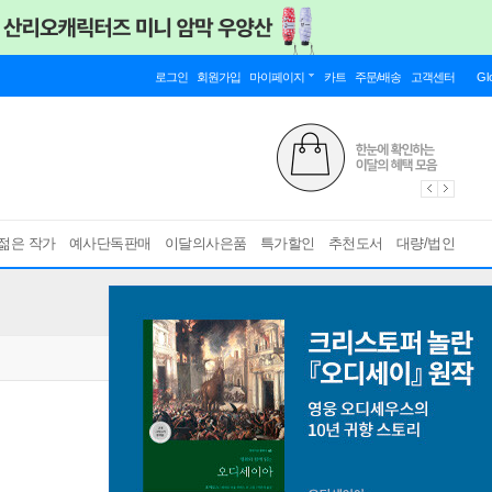
로그인
회원가입
마이페이지
카트
주문/배송
고객센터
Gl
젊은 작가
예사단독판매
이달의사은품
특가할인
추천도서
대량/법인