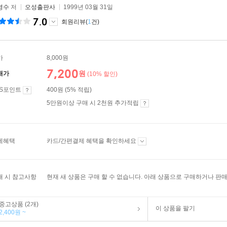
영수
저
오성출판사
1999년 03월 31일
7.0
회원리뷰(
1
건)
가
8,000원
7,200
원
매가
(10% 할인)
ES포인트
400원 (5% 적립)
5만원이상 구매 시 2천원 추가적립
제혜택
카드/간편결제 혜택을 확인하세요
매 시 참고사항
현재 새 상품은 구매 할 수 없습니다. 아래 상품으로 구매하거나 판매
중고상품 (2개)
이 상품을 팔기
2,400원 ~