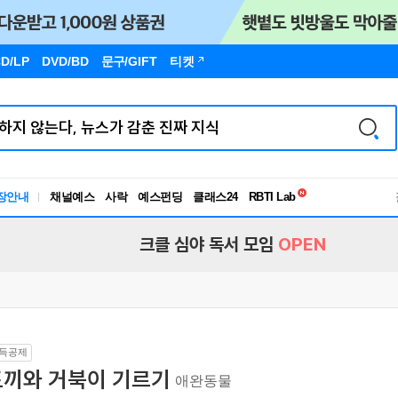
D/LP
DVD/BD
문구
/GIFT
티켓
독서유형검사
RBTI Lab
장안내
채널예스
사락
예스펀딩
클래스24
독서유형검사
크클 심야 독서 모임
OPEN
득공제
토끼와 거북이 기르기
애완동물