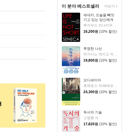
이 분야 베스트셀러
더보기
세네카, 오늘을 빼앗
기고 있는 당신에게
루키우스 안나이우스 세네카 저/하와이 대저택 편역
16,200
원
(10% 할인)
투명한 나선
히가시노 게이고 저/김선영 역
19,800
원
(10% 할인)
오디세이아
호메로스 저/페테르 파울 루벤스 그림/박문재 역
24,300
원
(10% 할인)
독서의 기술
고명환 저
17,820
원
(10% 할인)