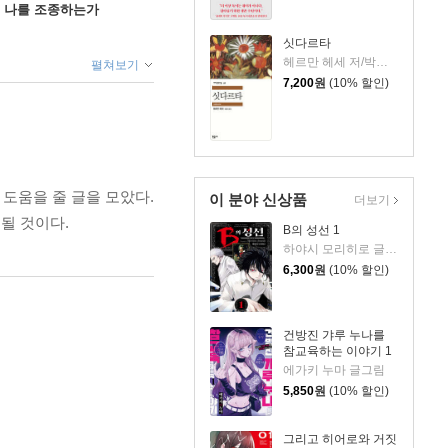
게 나를 조종하는가
싯다르타
헤르만 헤세 저/박병덕 역
펼쳐보기
7,200
원
(10% 할인)
도움을 줄 글을 모았다.
이 분야 신상품
더보기
될 것이다.
B의 성선 1
하야시 모리히로 글그림
6,300
원
(10% 할인)
건방진 갸루 누나를
참교육하는 이야기 1
에가키 누마 글그림
5,850
원
(10% 할인)
그리고 히어로와 거짓