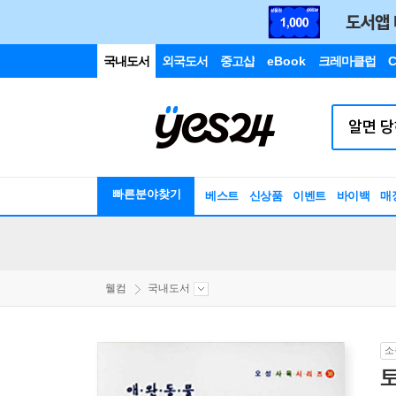
국내도서
외국도서
중고샵
eBook
크레마클럽
C
빠른분야찾기
베스트
신상품
이벤트
바이백
매
웰컴
국내도서
소