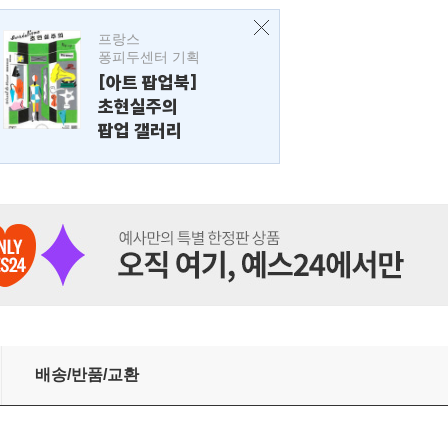
프랑스
퐁피두센터 기획
[아트 팝업북]
초현실주의
팝업 갤러리
배송/반품/교환