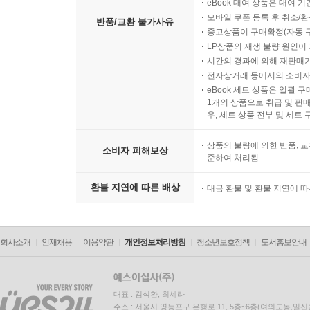
eBook 대여 상품은 대여 기
모바일 쿠폰 등록 후 취소/환
반품/교환 불가사유
중고상품이 구매확정(자동 
LP상품의 재생 불량 원인이 기
시간의 경과에 의해 재판매가
전자상거래 등에서의 소비자
eBook 세트 상품은 일괄 
1개의 상품으로 취급 및 판매
우, 세트 상품 전부 및 세트
상품의 불량에 의한 반품, 교
소비자 피해보상
준하여 처리됨
환불 지연에 따른 배상
대금 환불 및 환불 지연에 
회사소개
인재채용
이용약관
개인정보처리방침
청소년보호정책
도서홍보안내
대표 : 김석환, 최세라
주소 : 서울시 영등포구 은행로 11, 5층~6층(여의도동,일신