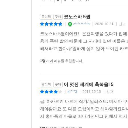
코노스바 5권
종이책
구매
z*********h
2020-10-21
신고
|
|
|
코노스바 5권이에요!─온천여행을 갔다가 집에 
융의 폭탄 발언 때문에 그 자리에 있던 이들
해서라고 한다.유일하게 싫지 않아 보이던 카즈
1명
이 이 리뷰를 추천합니다.
이 멋진 세계에 축복을! 5
종이책
구매
k****3
2017-10-15
신고
|
|
|
글: 아카츠키 나츠메 작가/ 일러스트: 미시마 쿠
해야할까요 또 다른 모험이라고 해야할까요다
서 홍마족의 마을로 떠나가지만그 안에서 역시 