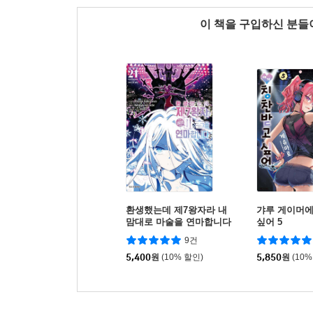
이 책을 구입하신 분
환생했는데 제7왕자라 내
갸루 게이머
맘대로 마술을 연마합니다
싶어 5
21
9건
5,400
원
(10% 할인)
5,850
원
(10%