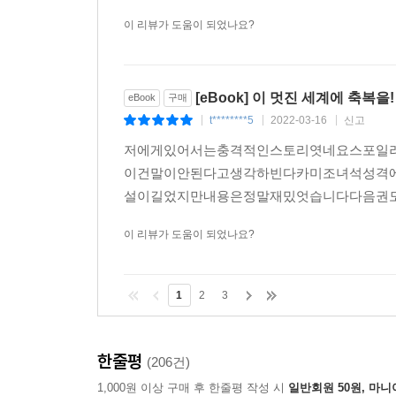
이 리뷰가 도움이 되었나요?
[eBook] 이 멋진 세계에 축복을!
eBook
구매
t********5
2022-03-16
신고
|
|
|
저에게있어서는충격적인스토리엿네요스포일
이건말이안된다고생각하빈다카미조녀석성격
설이길었지만내용은정말재밌엇습니다다음권
이 리뷰가 도움이 되었나요?
1
2
3
한줄평
(206건)
1,000원 이상 구매 후 한줄평 작성 시
일반회원 50원, 마니