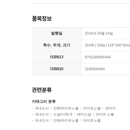
품목정보
발행일
2016년 03월 10일
쪽수, 무게, 크기
324쪽 | 330g | 118*180*30
ISBN13
9791186906484
ISBN10
1186906480
관련분류
카테고리 분류
국내도서
만화/라이트노벨
라이트노벨
판타지
국내도서
소설/시/희곡
테마소설
라이트 노벨
국내도서
만화/라이트노벨
라이트노벨