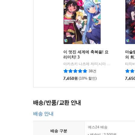
이 멋진 세계에 축복을! 요
마술
리미치! 3
의 
아카츠키 나츠메 저/미시마 쿠로네 그림/이승원 역
38건
7,650
원
(10% 할인)
7,65
배송/반품/교환 안내
배송 안내
예스24 배송
배송 구분
배송비 : 2,500원