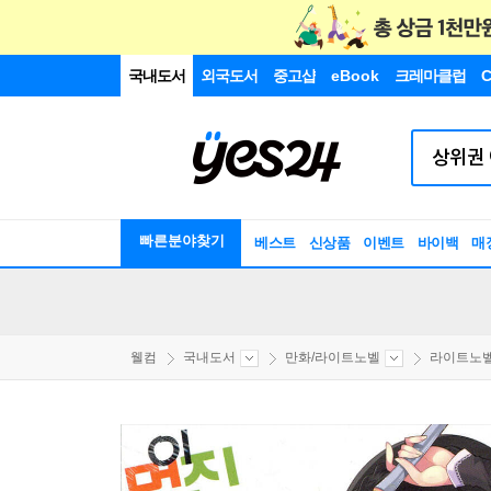
국내도서
외국도서
중고샵
eBook
크레마클럽
C
빠른분야찾기
베스트
신상품
이벤트
바이백
매
웰컴
국내도서
만화/라이트노벨
라이트노