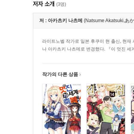
저자 소개
(3명)
저 :
아카츠키 나츠메
(Natsume Akatsuk
라이트노벨 작가로 일본 후쿠이 현 출신, 현재
나 아카츠키 나츠메로 변경했다. 『이 멋진 세
작가의 다른 상품