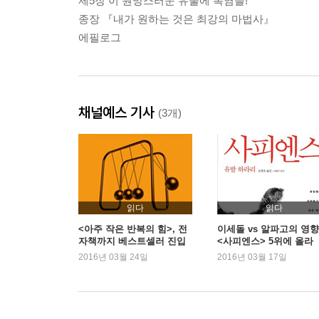
제5장 이 원망스러운 유물에 폭염을!
종장 『내가 원하는 것은 최강의 마법사』
에필로그
채널예스 기사
(3개)
읽다
읽다
<아주 작은 반복의 힘>, 전
이세돌 vs 알파고의 영향
자책까지 베스트셀러 진입
<사피엔스> 5위에 올라
2016년 03월 24일
2016년 03월 17일