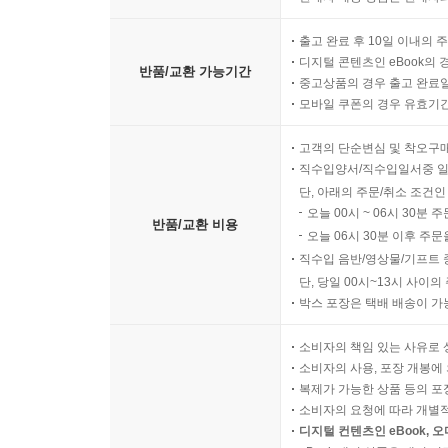
출고 완료 후 10일 이내의 
디지털 콘텐츠인 eBook의 
반품/교환 가능기간
중고상품의 경우 출고 완료일
모바일 쿠폰의 경우 유효기간(
고객의 단순변심 및 착오구
직수입양서/직수입일서중 일
단, 아래의 주문/취소 조건인
오늘 00시 ~ 06시 30분 
반품/교환 비용
오늘 06시 30분 이후 주문
직수입 음반/영상물/기프트 
단, 당일 00시~13시 사이
박스 포장은 택배 배송이 가
소비자의 책임 있는 사유로 
소비자의 사용, 포장 개봉에 
복제가 가능한 상품 등의 포장을 
소비자의 요청에 따라 개별
디지털 컨텐츠인 eBook, 