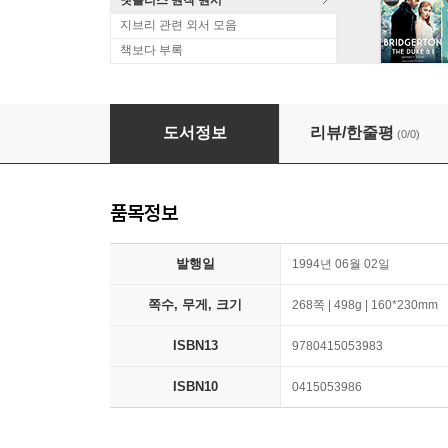
넷플리스 원작 원서
지브리 관련 외서 모음
책보다 부록
Maturity and Modernity
도서정보
리뷰/한줄평
(0/0)
품목정보
발행일
1994년 06월 02일
쪽수, 무게, 크기
268쪽 | 498g | 160*230mm
ISBN13
9780415053983
ISBN10
0415053986