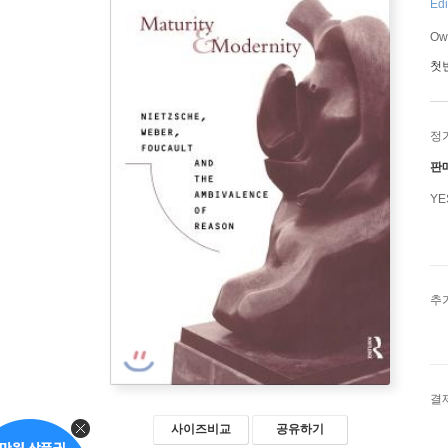
Edi
Ow
첫
정
판
Y
추
결
사이즈비교
공유하기