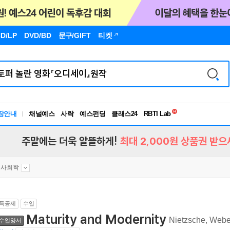
D/LP
DVD/BD
문구
/GIFT
티켓
독서유형검사
RBTI Lab
장안내
채널예스
사락
예스펀딩
클래스24
독서유형검사
주말에는 더욱 알뜰하게!
최대 2,000원 상품권 받으
사회학
득공제
수입
Maturity and Modernity
Nietzsche, Webe
수입양서