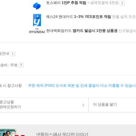
토스페이
1만P 추첨 적립
+ 생애첫결제 3천원
예스24 현대카드
1~3% YES포인트 적립
전월 실적 조건
현대백화점카드
앱카드 발급시 1만원 상품권
신규발급
송안내
송비 : 무료
매 시 참고사항
주문 제작 (POD) 도서로 제본 및 인쇄 품질이 다소 미흡할 수 있습니
중고상품
이 상품을 팔기
판매요청하기