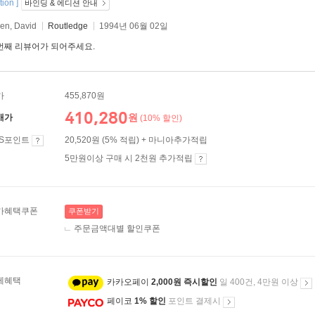
tion ]
바인딩 & 에디션 안내
en, David
Routledge
1994년 06월 02일
번째 리뷰어가 되어주세요.
가
455,870원
410,280
원
매가
(10% 할인)
ES포인트
20,520원 (5% 적립) + 마니아추가적립
5만원이상 구매 시 2천원 추가적립
가혜택쿠폰
쿠폰받기
주문금액대별 할인쿠폰
제혜택
카카오페이
2,000원 즉시할인
일 400건, 4만원 이상
페이코
1% 할인
포인트 결제시