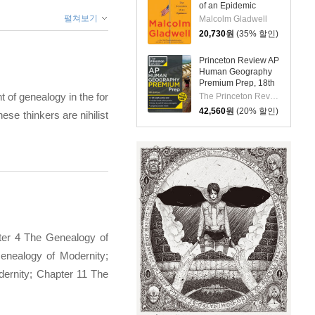
of an Epidemic
펼쳐보기
Malcolm Gladwell
20,730
원
(35% 할인)
Princeton Review AP
Human Geography
Premium Prep, 18th
Edition: 6 Practice
 of genealogy in the for
The Princeton Review
Tests + Digital
42,560
원
(20% 할인)
ese thinkers are nihilist
Practice Online +
Content Review
pter 4 The Genealogy of
enealogy of Modernity;
dernity; Chapter 11 The