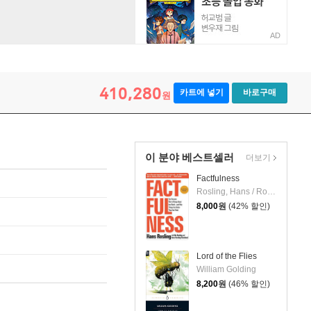
AD
410,280
카트에 넣기
바로구매
원
이 분야 베스트셀러
더보기
Factfulness
Rosling, Hans / Ronnlund, Anna Rosling / Rosling, Ola
8,000
원
(42% 할인)
Lord of the Flies
William Golding
8,200
원
(46% 할인)