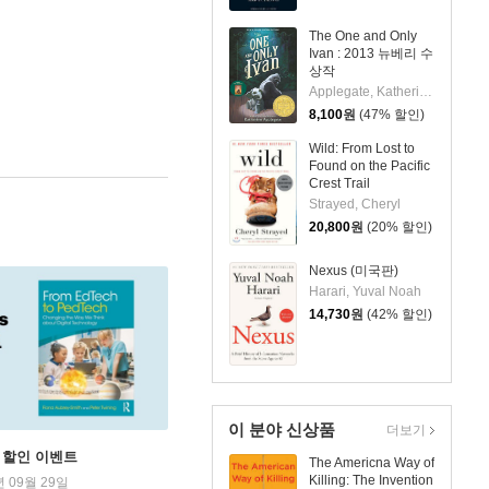
The One and Only
Ivan : 2013 뉴베리 수
상작
Applegate, Katherine / Castelao, Patricia
8,100
원
(47% 할인)
Wild: From Lost to
Found on the Pacific
Crest Trail
Strayed, Cheryl
20,800
원
(20% 할인)
Nexus (미국판)
Harari, Yuval Noah
14,730
원
(42% 할인)
이 분야 신상품
더보기
학기 할인 이벤트
The Americna Way of
Killing: The Invention
년 09월 29일