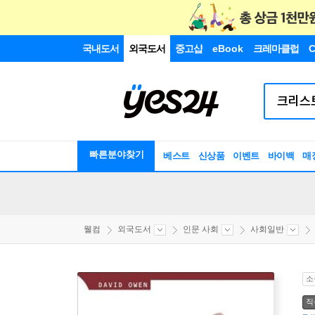
국내도서
외국도서
중고샵
eBook
크레마클럽
C
빠른분야찾기
베스트
신상품
이벤트
바이백
매
웰컴
외국도서
인문 사회
사회일반
소
직