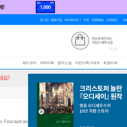
로그인
회원가입
마이페이지
카트
주문/배송
고객센터
Gl
해리포터
캐릭터북
원작소설
어린이특가세트
회원리뷰
세요!
r, Foucault and the Ambivalence of Reason
[ Hardback, 1st