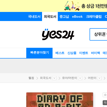
국내도서
외국도서
중고샵
eBook
크레마클럽
C
빠른분야찾기
베스트
신상품
이벤트
바이백
매
웰컴
외국도서
유아/어린이
어린이
소
직