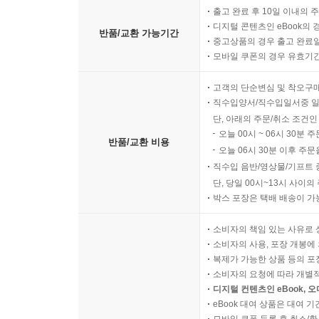
출고 완료 후 10일 이내의 
디지털 콘텐츠인 eBook의 
반품/교환 가능기간
중고상품의 경우 출고 완료일
모바일 쿠폰의 경우 유효기간(
고객의 단순변심 및 착오구
직수입양서/직수입일서중 일
단, 아래의 주문/취소 조건인
오늘 00시 ~ 06시 30분 
반품/교환 비용
오늘 06시 30분 이후 주문
직수입 음반/영상물/기프트 
단, 당일 00시~13시 사이
박스 포장은 택배 배송이 가
소비자의 책임 있는 사유로 
소비자의 사용, 포장 개봉에 
복제가 가능한 상품 등의 포장을 
소비자의 요청에 따라 개별
디지털 컨텐츠인 eBook, 
eBook 대여 상품은 대여 기