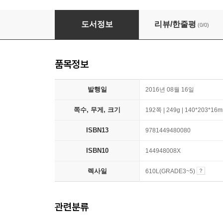
Diary of an 8-Bit Warrior: From Seeds to Sw
도서정보
리뷰/한줄평
(0/0)
품목정보
발행일
2016년 08월 16일
쪽수, 무게, 크기
192쪽 | 249g | 140*203*16
ISBN13
9781449480080
ISBN10
144948008X
렉사일
610L(GRADE3~5)
관련분류