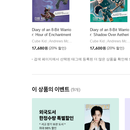
Diary of an 8-Bit Warrio
Diary of an 8-Bit Warrio
r: Hour of Enchantment
r: Shadow Over Aetheri
Volume 8
a: An Unofficial Minecra
Cube Kid
Andrews McMeel Publishing
Cube Kid
Andrews McMeel Publishing
|
|
ft Adventure Volume 7
17,680
원
(20% 할인)
17,600
원
(20% 할인)
검색 페이지에서 선택된 태그에 등록된 더 많은 상품을 확인해 
이 상품의 이벤트
(9개)