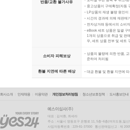
모바일 쿠폰 등록 후 취소/환
반품/교환 불가사유
중고상품이 구매확정(자동 
LP상품의 재생 불량 원인이 기
시간의 경과에 의해 재판매가
전자상거래 등에서의 소비자
eBook 세트 상품은 일괄 
1개의 상품으로 취급 및 판매
우, 세트 상품 전부 및 세트
상품의 불량에 의한 반품, 교
소비자 피해보상
준하여 처리됨
환불 지연에 따른 배상
대금 환불 및 환불 지연에 
회사소개
인재채용
이용약관
개인정보처리방침
청소년보호정책
도서홍보안내
대표 : 김석환, 최세라
주소 : 서울시 영등포구 은행로 11, 5층~6층(여의도동,일신
사업자등록번호 : 229-81-37000 통신판매업신고 : 제 200