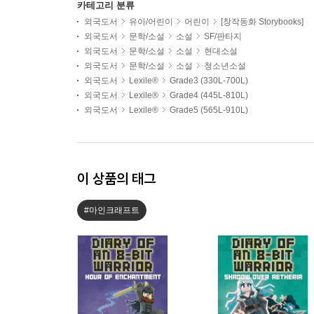
카테고리 분류
외국도서
유아/어린이
어린이
[창작동화 Storybooks]
외국도서
문학/소설
소설
SF/판타지
외국도서
문학/소설
소설
현대소설
외국도서
문학/소설
소설
청소년소설
외국도서
Lexile®
Grade3 (330L-700L)
외국도서
Lexile®
Grade4 (445L-810L)
외국도서
Lexile®
Grade5 (565L-910L)
이 상품의 태그
#마인크래프트