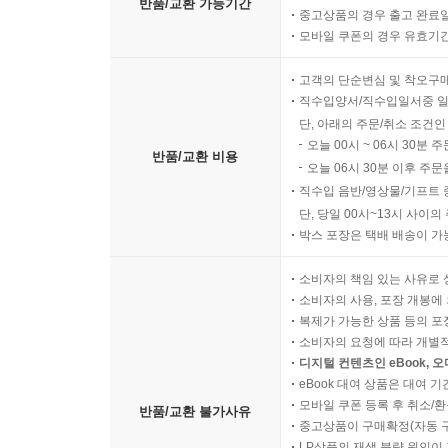
반품/교환 가능기간
중고상품의 경우 출고 완료일
모바일 쿠폰의 경우 유효기간(
고객의 단순변심 및 착오구
직수입양서/직수입일서중 일
단, 아래의 주문/취소 조건인
오늘 00시 ~ 06시 30분 
반품/교환 비용
오늘 06시 30분 이후 주문
직수입 음반/영상물/기프트 
단, 당일 00시~13시 사이
박스 포장은 택배 배송이 가
소비자의 책임 있는 사유로 
소비자의 사용, 포장 개봉에 
복제가 가능한 상품 등의 포장을 
소비자의 요청에 따라 개별
디지털 컨텐츠인 eBook, 
eBook 대여 상품은 대여 기
모바일 쿠폰 등록 후 취소/환
반품/교환 불가사유
중고상품이 구매확정(자동 
LP상품의 재생 불량 원인이 기