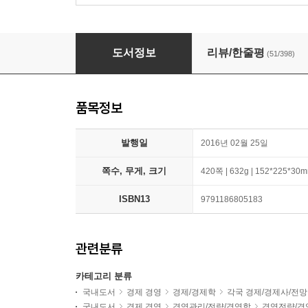
볼드 BOLD
도서정보
리뷰/한줄평
(51/398)
품목정보
발행일
2016년 02월 25일
쪽수, 무게, 크기
420쪽 | 632g | 152*225*30
ISBN13
9791186805183
관련분류
카테고리 분류
국내도서
경제 경영
경제/경제학
각국 경제/경제사/전망
국내도서
경제 경영
경영관리/전략/경영학
경영전략/경