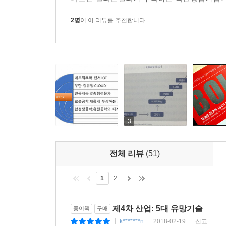
방법에 관해 더없이 귀중한 조언들을 제시한다.
_ 빌 클린턴, 전 미국 대통령
2명
이 이 리뷰를 추천합니다.
저자는 전작에서 20년 후에 우리가 사는 세상이 
하는지 그 로드맵을 제시한다.
_ 에릭 슈미트, 구글 회장
21세기에 경영서를 단 한 권만 읽는다면, 이 책을
보여준다.
_ 레이 커즈와일, 구글 엔지니어링 이사, 《특이점
3
피터 디아만디스는 지금 현재 실리콘밸리의 미래
전체 리뷰
(51)
디아만디스의 이 책을 읽지 않으면 혀에 가시가 돋을
_ 박영숙, 유엔미래포럼 대표, 《유엔미래보고서 20
1
2
《볼드》는 기본적으로 네비게이션 툴이다. 세상을 
제4차 산업: 5대 유망기술
종이책
구매
_ 짐 모펫, 딜로이트 컨설팅 CEO
k*******n
2018-02-19
신고
|
|
|