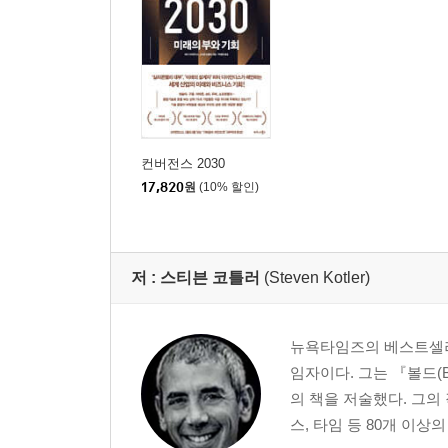
크라우드소싱 ｜ 크라우드소싱 방법론
제8장 돈 없이는 아이디어도 없다_ 크라우드펀딩
자본이 앞길을 가로막을 때 ｜ 빌어먹을 테슬라박물
제9장 커뮤니티를 형성하라
컨버전스 2030
똑같은 열정을 가진 사람들 ｜ DIY 커뮤니티를 왜 
17,820
원
(10% 할인)
제10장 가장 뛰어난 이들이 문제를 해결하게 하라_
상금을 건 경연대회의 힘 ｜ 가장 강력한 혁신은
사람들의 참여를 극대화시키는 법 ｜ 경연대회 설계
저 :
스티븐 코틀러
(Steven Kotler)
감사의 말
뉴욕타임즈의 베스트셀러
주
임자이다. 그는 『볼드(Bol
의 책을 저술했다. 그의
스, 타임 등 80개 이상의 