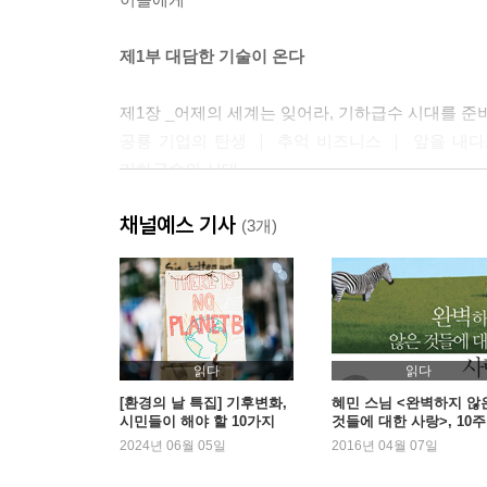
제1부 대담한 기술이 온다
제1장 _어제의 세계는 잊어라, 기하급수 시대를 준
공룡 기업의 탄생 ｜ 추억 비즈니스 ｜ 앞을 내다보
기하급수의 시대
채널예스 기사
제2장_ 대담한 비즈니스 기회를 발견하는 법
(3개)
흔들리지 않는 비전과 미래를 보는 눈 ｜ 지금 알고
메이드 인 스페이스: 우주에 본사를 둔 회사 ｜ 원
제3장_ 5대 유망 기술
기하급수적 환경의 도래 ｜ 네트워크와 센서: 사물
읽다
읽다
전문가 ｜ 로봇공학: 새롭게 부상하는 노동력 ｜ 유
[환경의 날 특집] 기후변화,
혜민 스님 <완벽하지 않
시민들이 해야 할 10가지
것들에 대한 사랑>, 10주
속 1위
2024년 06월 05일
2016년 04월 07일
제2부 대담하게 생각하라