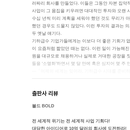
러짜리 회사를 만들었다. 이들은 그동안 자본 집약적
사업이 그 몸집을 키우려면 대대적인 투자와 오랜 시
수십 년씩 미리 계획을 세워야 했던 것도 무리가 아
했던 경우도 드물지 않았다. 이런 투자의 결과는 의
두 옛날 얘기다.
기하급수 기업가들에게는 이보다 더 좋은 기회가 없다
이 요즘처럼 짧았던 때는 없다. 이런 일이 가능해진
원을 대규모로 채용하거나 실제로 거대한 공장을 짓는
들을 ‘소멸화’하면서 몇 달 만에 혹은 심지어 몇 주
---「어제의 세계는 잊어라, 기하급수 시대를 준
휴먼 롱제버티를 출범시키는 데 필요했던 초기 자금 
출판사 리뷰
티가 제3장에서 다룬 많은 기하급수 기술들이 교차
공지능과 기계학습은 페타바이트 단위의 미가공 게
볼드 BOLD
하며, 합성생물학은 노화된 줄기세포의 잘못된 게놈을
큰 가치인지를 감안한다면(65세 이상인 사람들이 은
전 세계적 위기는 전 세계적 사업 기회다!
작될 것이다.
대담한 아이디어로 10억 달러의 회사에 도전하라!