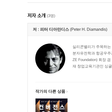
제4장 스컹크 워크스와 몰입
냉전 시대에 등장한 조직혁신 방법론 ｜ 스컹크 워크
저자 소개
(3명)
구글은 어떻게 스컹크 워크스를 활용하는가 ｜ 구글
다하되 죽지 않을 만큼 ｜ 집단 몰입은 어떻게 일어나
저 :
피터 디아만디스
(Peter H. Diamandis)
제5장 크게 생각하는 것이 유리한 이유
우주인이 아니어도 우주를 여행하는 방법 ｜ 국제
실리콘밸리가 주목하는 
피터의 법칙: 머피의 법칙은 개나 줘!
분자유전학과 항공우주공학
ZE Foundation) 
제6장 억만장자가 되려면 크게 생각하라
재 창업교육기관인 싱귤래리티 대
세상을 바꾼 네 사람 ｜ 일론 머스크: 화성 개척을
성공한 만물상 ｜ 래리 페이지: 합리적으로 미친 생
제3부 어떻게 대담하게 실현시킬 것인가
작가의 다른 상품
제7장 떠오르는 10억 시장_ 크라우드소싱
프리랜서닷컴: 시간제로 양자역학 전문가를 빌려드립니