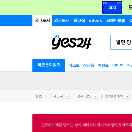
국내도서
외국도서
중고샵
eBook
크레마클럽
C
빠른분야찾기
베스트
신상품
이벤트
바이백
매
웰컴
국내도서
경제 경영
경제/경제학