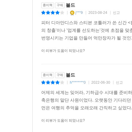
볼드
종이책
구매
j***9
2023-08-24
신고
|
|
|
피터 디아만디스와 스티븐 코틀러가 쓴 신간 <볼
의 창출'이나 '업계를 선도하는'것에 초점을 맞
번영시키는 기업을 만들어 억만장자가 될 것인가?
이 리뷰가 도움이 되었나요?
볼드
종이책
구매
h********0
2022-06-30
신고
|
|
|
어제의 세계는 잊어라, 기하급수 시대를 준비하라
축은행의 말단 사원이었다. 오랫동안 기다리던
먼은 여행의 추억을 오래오래 간직하고 싶었다.
이 리뷰가 도움이 되었나요?