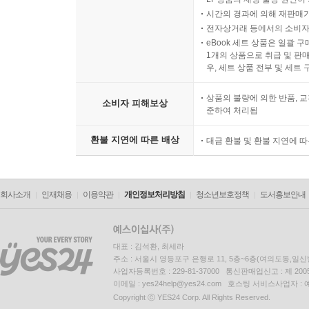
시간의 경과에 의해 재판매가
전자상거래 등에서의 소비자
eBook 세트 상품은 일괄 
1개의 상품으로 취급 및 판매
우, 세트 상품 전부 및 세트
상품의 불량에 의한 반품, 교
소비자 피해보상
준하여 처리됨
환불 지연에 따른 배상
대금 환불 및 환불 지연에 
회사소개
인재채용
이용약관
개인정보처리방침
청소년보호정책
도서홍보안내
대표 : 김석환, 최세라
주소 : 서울시 영등포구 은행로 11, 5층~6층(여의도동,일신
사업자등록번호 : 229-81-37000 통신판매업신고 : 제 200
이메일 : yes24help@yes24.com 호스팅 서비스사업자 :
Copyright ⓒ YES24 Corp. All Rights Reserved.