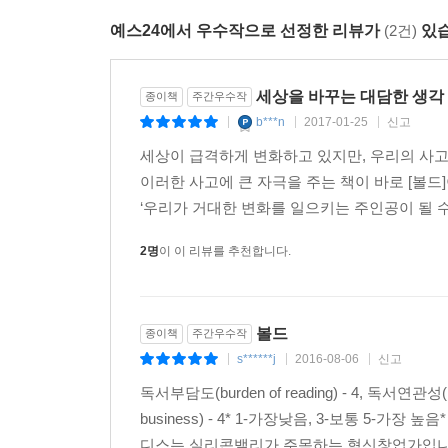
사업화해 시장의 지배자가 된 4명의 인물들(일론 머스
예스24에서 우수작으로 선정한 리뷰가
(2건)
있습
제3부 ‘어떻게 대담하게 실현시킬 것인가’에서는
사업을 시작하려면 일정한 자본과 노동력과 건물이
세상을 바꾸는 대담한 생각
종이책
주간우수작
됐음을 우리 모두 알고 있다. 자본은 펀딩을 통해
b***n
2017-01-25
신고
|
|
|
않고 전 세계인을 대상으로 비즈니스를 할 수 있게
세상이 급격하게 변화하고 있지만, 우리의 사고
(크라우드펀딩), 커뮤니티를 형성하는 방법, 창의
이러한 사고에 큰 자극을 주는 책이 바로 [볼드
꿈을 꾸고 있는 사람들에게 실행에 나설 것을 촉구한
‘우리가 거대한 변화를 일으키는 주인공이 될 수
‘모든 진보는 비합리적인 사람들에게 달려 있다’라는
2명
이 이 리뷰를 추천합니다.
미친 것처럼 보이는 사람들 덕분에 획기적인 발전
과언이 아니다. 스티브 잡스의 유명한 말처럼 “우주
그리고 아주 좋은 각본이 여기에 준비되어 있다. 지
볼드
종이책
주간우수작
s******j
2016-08-06
신고
|
|
|
이 책에 쏟아진 찬사들!
독서부담도(burden of reading) - 4, 독서연관성(rel
business) - 4* 1-가장낮음, 3-보통 5-
《볼드》는 세상을 바꿀 수 있다고 믿는 이들에게
디스는 실리콘밸리가 주목하는 혁신창업가입니다.