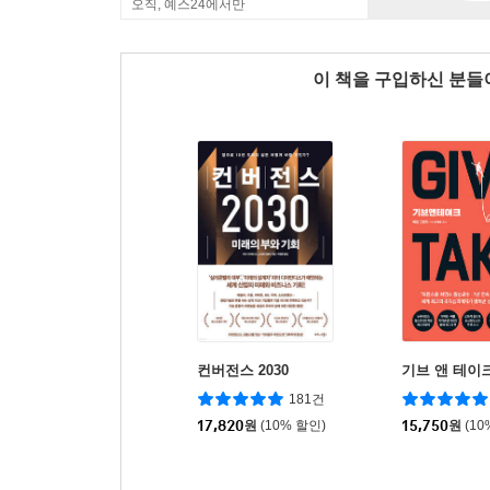
오직, 예스24에서만
이 책을 구입하신 분
컨버전스 2030
기브 앤 테이
181건
17,820
원
(10% 할인)
15,750
원
(10