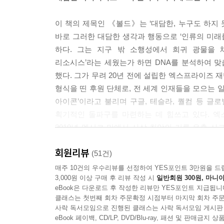
---「5대 유망 기술」중에서
이 책의 제목인 《볼드》는 ‘대담한, 누구도 하지 
구글엑스가 전통적인 스컹크 워크스와 다른 점은 목표의
바로 그러한 대담한 생각과 행동으로 ‘인류의 미래
1,000퍼센트의 실적이다. 10배의 개선이라고 하면
하다. 그는 지구 밖 소행성에서 희귀 광물을
큰 목표는 10배 더 어려울 것이라고 생각하지만, 
리소시스’라는 세웠는가 하면 DNA를 분석하여 
그렇지 않을 것 같은데 말이죠. 하지만 10퍼센트를
했다. 그가 무려 20년 전에 설립한 엑스프라이즈
해보려고 애쓰죠. 현 상태에서 출발해 기존의 가정과
형식을 띤 후원 단체로, 전 세계 인재들을 모으는 
세계인들보다 우리 직원이 더 똑똑한지를 겨뤄보겠
아이콘’이라고 불리며 구글, 테슬라, 퀄컴 등 
수가 없어요. 그렇지만 문샷 사고를 하겠다고, 10
획기적인 돌파구를 마련하는 데 힘쓰고 있다. 엑
위는 다 집어던져야 해요. 관점 자체를 바꿔서, 똑
2010년 멕시코 만에서 사상 최악의 기름 유출 사
---「스컹크 워크스와 몰입」중에서
스폰서로 참여해 달에 탐사로봇을 보내는 ‘구글 루나 엑스
회원리뷰
기업인 퀄컴의 주도하에 이루어지고 있는 스
(51건)
우리는 언제나 장기적인 데 집중하려고 노력합니다.
프라이즈’(Tricorder X-PRIZE)도 진행 중이다.
매주 10건의 우수리뷰를 선정하여 YES포인트 3만원을 드
우리는 뭘 할지 어떻게 결정할까요? 앞으로 매진해야
3,000원 이상 구매 후 리뷰 작성 시
일반회원 300원, 마니아
아주 간단합니다. ‘우리가 칫솔만큼 자주 사용하는 
eBook은 다운로드 후 작성한 리뷰만 YES포인트 지급됩니
그렇다면 그는 왜 이런 말도 안 되고 현실화하
생각합니다. 우리는 지메일을 하루에 두 번 이상, 
클래스는 첫번째 회차 주문확정 시점부터 마지막 회차 주문
어마어마한 파급력을 누구보다 잘 알고 있고 미래
사락 독서모임으로 진행된 클래스는 사락 독서모임 게시판
본 사람들은 이렇게 말했습니다. “그걸로는 돈을 못 
때문이다. 불과 몇 년 전까지만 해도 인공지능이나 
eBook 페이백, CD/LP, DVD/Blu-ray, 패션 및 판매금
리적으로 미친 생각을 합니다. 실제로 유튜브는 4년