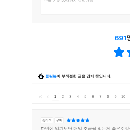
한글 기준 50자까지 작성가능
691
클린봇
이 부적절한 글을 감지 중입니다.
1
2
3
4
5
6
7
8
9
10
종이책
구매
한번에 읽기보단 매일 조금씩 읽는게 좋은것같