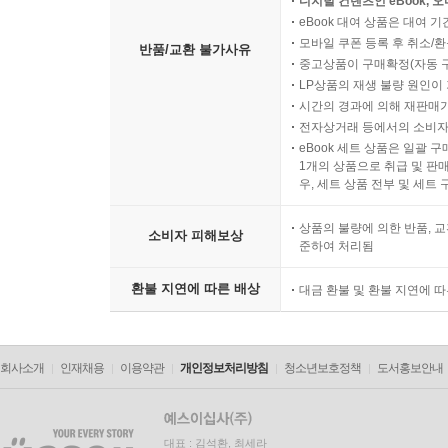
디지털 컨텐츠인 eBook, 
eBook 대여 상품은 대여 기
모바일 쿠폰 등록 후 취소/환
반품/교환 불가사유
중고상품이 구매확정(자동 
LP상품의 재생 불량 원인이 기
시간의 경과에 의해 재판매가
전자상거래 등에서의 소비자
eBook 세트 상품은 일괄 
1개의 상품으로 취급 및 판매
우, 세트 상품 전부 및 세트
상품의 불량에 의한 반품, 교
소비자 피해보상
준하여 처리됨
환불 지연에 따른 배상
대금 환불 및 환불 지연에 
회사소개
인재채용
이용약관
개인정보처리방침
청소년보호정책
도서홍보안내
대표 : 김석환, 최세라