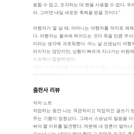
용할 수 없고, 조각하는 데 펜을 사용할 수 없다. 
라. 그러면 내일 새로운 축복을 받을 것이다.”
여행자가 열 살 때, 어머니는 여행자를 억지로 체
다. 여행자는 물속에 뛰어드는 것이 죽을 만큼 무서
이라는 생각에 괴로워했다. 어느 날 선생님이 여행
라지지는 않았지만, 상황이 빠르게 지나가는 바람에 
스승께서 말씀하셨다.
“살다 보면 여유를 가져야 할 때가 많다. 그러나 
쁜 것은 없다.”
스승께서 말씀하셨다.
출판사 리뷰
“너희가 꿈의 길을 가고 있다면 그 길에 온전히 몸을
아니야.’ 이런 말에는 실패의 씨앗이 내포되어 있다.
저자 노트
할 때도 그 길을 스스로 감당해라. 현재의 가능성을
작업하는 동안 나는 객관적이고 직접적인 글쓰기 방
방되지 못할 것이다. 용기를 가지고 너희의 길을 살
주는 기쁨이 엄청났다. 그래서 스승님의 말씀을 
가 잠 못 이루는 밤에 신께서 너희와 함께 계실 것이
써야 할 이유를 발견했다. 덕분에 내 영혼이 얼마나
오늘날 나는 날마다 해야 했던 그 작업을 조금도 후