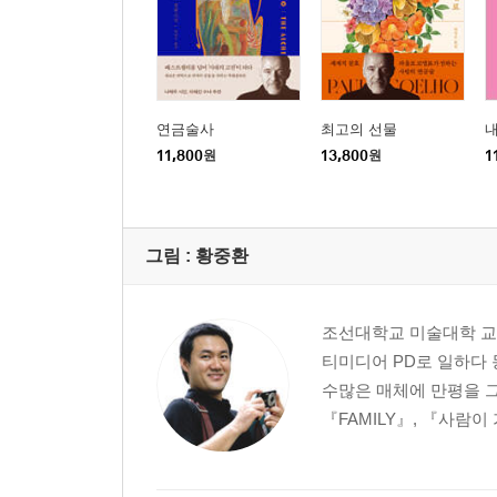
연금술사
최고의 선물
내
11,800
원
13,800
원
1
그림 :
황중환
조선대학교 미술대학 교
티미디어 PD로 일하다 
수많은 매체에 만평을 그렸
『FAMILY』, 『사람이