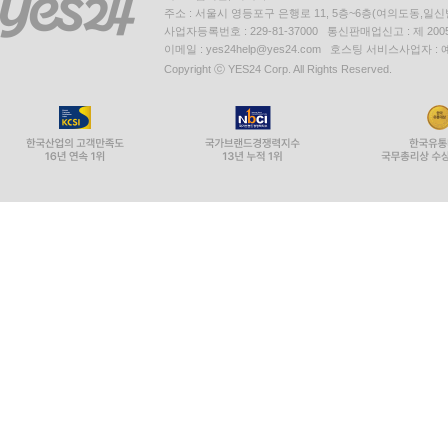
주소 : 서울시 영등포구 은행로 11, 5층~6층(여의도동,일신
사업자등록번호 : 229-81-37000 통신판매업신고 : 제 200
이메일 : yes24help@yes24.com 호스팅 서비스사업자 :
Copyright ⓒ YES24 Corp. All Rights Reserved.