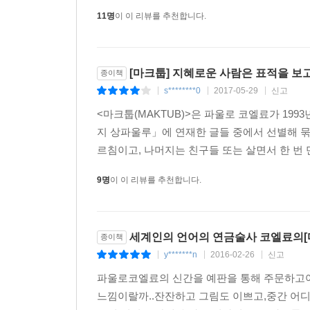
11명
이 이 리뷰를 추천합니다.
[마크툽] 지혜로운 사람은 표적을 보고
종이책
s********0
2017-05-29
신고
|
|
|
<마크툽(MAKTUB)>은 파울로 코엘료가 1993
지 상파울루」에 연재한 글들 중에서 선별해 묶
르침이고, 나머지는 친구들 또는 살면서 한 번 
9명
이 이 리뷰를 추천합니다.
세계인의 언어의 연금술사 코엘료의[마
종이책
y*******n
2016-02-26
신고
|
|
|
파울로코엘료의 신간을 예판을 통해 주문하고
느낌이랄까..잔잔하고 그림도 이쁘고,중간 어