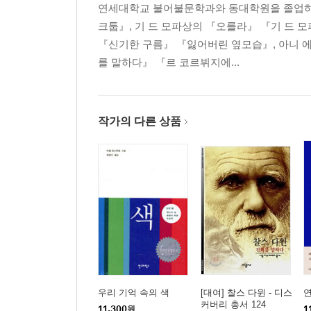
연세대학교 불어불문학과와 동대학원을 졸업하고
크툽』, 기 드 모파상의 『오를라』 『기 드 모
『신기한 구름』 『잃어버린 옆모습』, 아니 에
를 말하다』 『르 코르뷔지에...
작가의 다른 상품
우리 기억 속의 색
[대여] 찰스 다윈 - 디스
커버리 총서 124
11,300
원
1