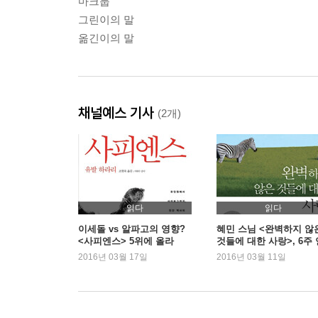
마크툽
그린이의 말
옮긴이의 말
채널예스 기사
(2개)
읽다
읽다
이세돌 vs 알파고의 영향?
혜민 스님 <완벽하지 않
<사피엔스> 5위에 올라
것들에 대한 사랑>, 6주 
속 1위
2016년 03월 17일
2016년 03월 11일