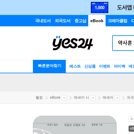
국내도서
외국도서
중고샵
eBook
크레마클럽
C
빠른분야찾기
베스트
신상품
이벤트
바이백
매
웰컴
eBook
에세이 시
에세이
외국
소
eB