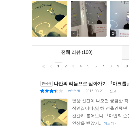
4
3
전체 리뷰
(100)
1
2
3
4
5
6
7
8
9
10
나만의 리듬으로 살아가기.『마크툽
종이책
w*****8
2016-03-21
신고
|
|
|
항상 신간이 나오면 궁금한 작
잠언집이다.몇 해 전출간됐던 
찬찬히 훑어보니 『마법의 순
인상을 받았기...
더보기