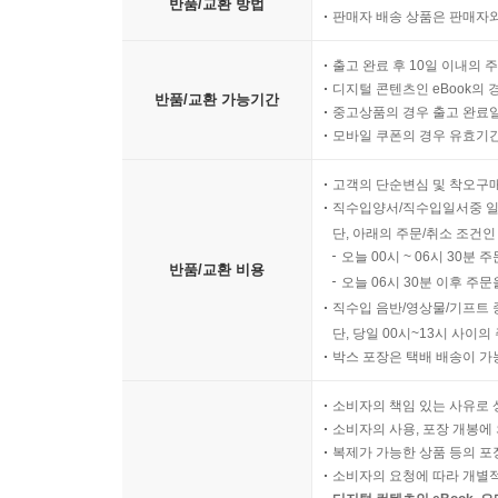
반품/교환 방법
판매자 배송 상품은 판매자와
출고 완료 후 10일 이내의 
디지털 콘텐츠인 eBook의 
반품/교환 가능기간
중고상품의 경우 출고 완료일
모바일 쿠폰의 경우 유효기간(
고객의 단순변심 및 착오구
직수입양서/직수입일서중 일
단, 아래의 주문/취소 조건인
오늘 00시 ~ 06시 30분 
반품/교환 비용
오늘 06시 30분 이후 주문
직수입 음반/영상물/기프트 
단, 당일 00시~13시 사이
박스 포장은 택배 배송이 가
소비자의 책임 있는 사유로 
소비자의 사용, 포장 개봉에 
복제가 가능한 상품 등의 포장을 
소비자의 요청에 따라 개별