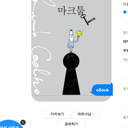
파
정
판
쿠
Y
추
미리보기
파트너샵
결
공유하기