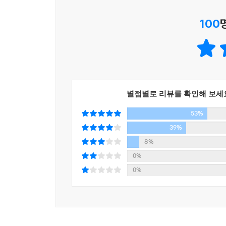
만드는 무자비한 존재인 걸까요?
100
하느님은 선하고 자비로운 분이며, 자신의 형상에
재능을 선물하시고, 그 사람에게 가장 유익한 길,
찾는 것, ‘자아의 신화’를 찾는 것과 일맥상통하는 
모든 것이 기록되어 있다고는 하지만, 신은 우리
길목에 ‘표적’을 세워놓으시고, 주변 사람들의 입을
사람들을 통해 천사의 목소리를 분별할 것입니다.
별점별로 리뷰를 확인해 보세
시대와 풍습은 변하지만 진리는 하나이고, 신은 우리
53%
39%
8%
0%
0%