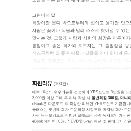
일관되게 행동하려고 애쓰지 마라. 성 바울도 “
언제나 양말과 잘 어울리는 넥타이를 매는 것, 내일
그린이의 말
게 해를 끼치지 않는 한 너희는 때때로 의견을 바꿀 
희망이란 본디 밖으로부터의 힘이고 용기란 안으
이 어떻게 생각하는가 하는 것은 별로 중요하지 않다
사람은 꽃이나 식물과 달리 스스로 찾아낼 수 있는
너희 주변에서 움직이도록 내버려두고, 스스로에게 
맞서는 것. 그렇게 사람과 사회의 희망은 이루어지
어리석은 자들을선택하셨다”라고 말했다.
통찰이고 좋은 작가와 지도자는 그 출발점을 응
직조공처럼 질 좋은 씨줄과 날줄을 엮어 희망과 용기
스승께서 말씀하셨다.
파울로 코엘료는 이번 책에서 남미와 유럽뿐 아
“만약 울어야 한다면 어린아이처럼 울어라. 예전에 
『마법의 순간』이 개인 삶을 위한 통찰이 주 내
는 자유로운 존재임을, 감정을 드러내는 것은 부끄러
가지 상황과 사례들이 우리가 겪고 있는 그것과 크게 
린아이들은 그렇게 울고 마음을 진정시키니 말이다
회원리뷰
사람은 나이가 들면서 어린 시절의 현인들을 잊은 
(100건)
면 재빨리울음을 그친다. 네가 해야 할 일이 바로 
통해 진정으로 의미 있는 삶의 가치를 되새기고 어
매주 10건의 우수리뷰를 선정하여 YES포인트 3만원을 드
3,000원 이상 구매 후 리뷰 작성 시
일반회원 300원, 마니아
- 황중환
--- 본문 중에서
eBook은 다운로드 후 작성한 리뷰만 YES포인트 지급됩니
클래스는 첫번째 회차 주문확정 시점부터 마지막 회차 주문
옮긴이의 말
사락 독서모임으로 진행된 클래스는 사락 독서모임 게시판
제목에 나오는 ‘마크툽 Makt?b’은 ‘그렇게 기록
eBook 페이백, CD/LP, DVD/Blu-ray, 패션 및 판매금
이 표현을 자주 사용한다고 합니다. 그런데 신의 뜻