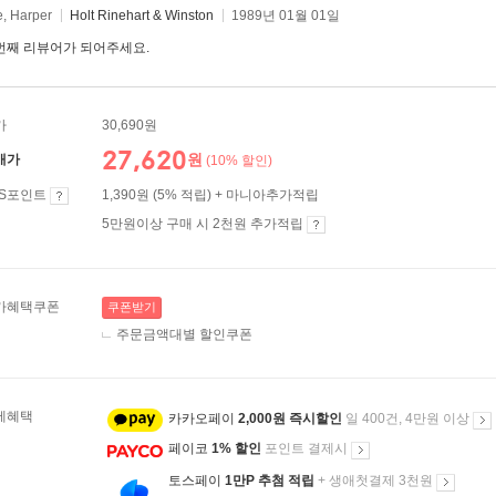
e, Harper
Holt Rinehart & Winston
1989년 01월 01일
번째 리뷰어가 되어주세요.
가
30,690원
27,620
원
매가
(10% 할인)
ES포인트
1,390원 (5% 적립) + 마니아추가적립
5만원이상 구매 시 2천원 추가적립
가혜택쿠폰
쿠폰받기
주문금액대별 할인쿠폰
제혜택
카카오페이
2,000원 즉시할인
일 400건, 4만원 이상
페이코
1% 할인
포인트 결제시
토스페이
1만P 추첨 적립
+ 생애첫결제 3천원