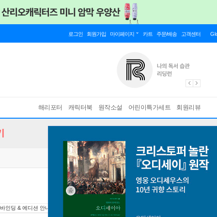
로그인
회원가입
마이페이지
카트
주문/배송
고객센터
Gl
해리포터
캐릭터북
원작소설
어린이특가세트
회원리뷰
기
바인딩 & 에디션 안내