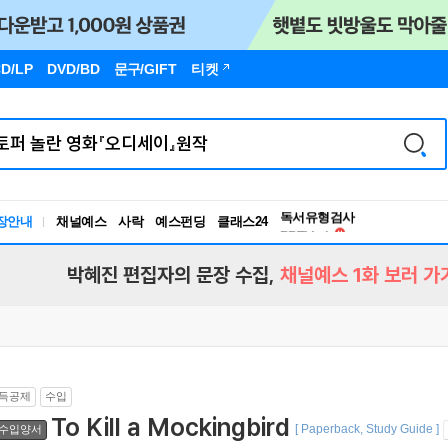
D/LP
DVD/BD
문구
/GIFT
티켓
독서유형검사
장안내
채널예스
사락
예스펀딩
클래스24
RBTI Lab
독서유형검사
박혜진 편집자의 문장 수집,
채널예스 1화 보러 가
득공제
수입
To Kill a Mockingbird
[ Paperback, Study Guide ]
수입양서