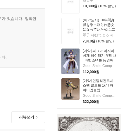
10,300
원
(10% 할인)
우가 있습니다. 정확한
(예약도서) 10年間身
體を乘っ取られ惡女
になっていた私に,二
度と顔を見せるなと
琴子 저/ぼてまる 저
婚約破棄してきた騎
7,810
원
(10% 할인)
士樣が今日もすがっ
てくる 8
[예약] 피그마 마지아
베제 히이라기 우테나
니다.
l 마법소녀를 동경해
서
Good Smile Company
112,000
원
[예약] 인텔리전트시
스템 클로드 1/7 l 파
이어엠블렘
Good Smile Company
322,000
원
리뷰쓰기