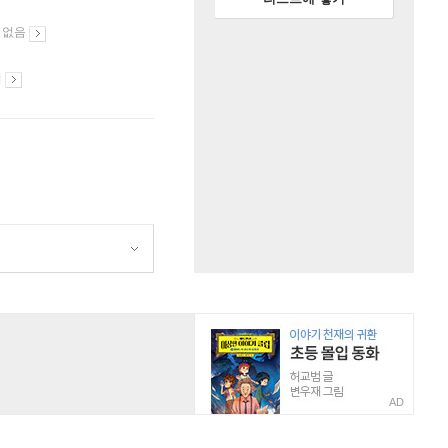
 없음
시
AD