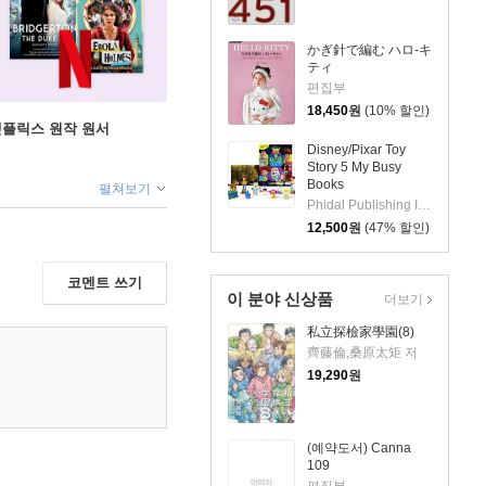
かぎ針で編む ハロ-キ
ティ
편집부
18,450
원
(10% 할인)
X 넷플릭스 원작 원서
Disney/Pixar Toy
Story 5 My Busy
Books
펼쳐보기
Phidal Publishing Inc.
12,500
원
(47% 할인)
코멘트 쓰기
이 분야 신상품
더보기
私立探檢家學園(8)
齊藤倫,桑原太矩 저
19,290
원
(예약도서) Canna
109
편집부