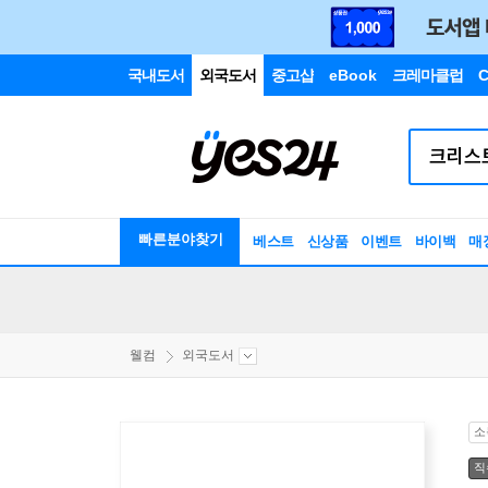
국내도서
외국도서
중고샵
eBook
크레마클럽
C
빠른분야찾기
베스트
신상품
이벤트
바이백
매
웰컴
외국도서
소
직