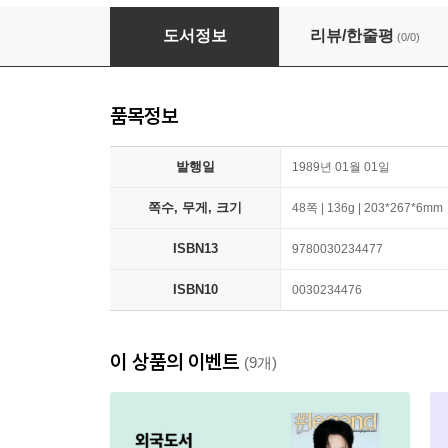
To Kill a Mockingbird
도서정보
리뷰/한줄평
(0/0)
품목정보
발행일
1989년 01월 01일
쪽수, 무게, 크기
48쪽 | 136g | 203*267*6mm
ISBN13
9780030234477
ISBN10
0030234476
이 상품의 이벤트
(9개)