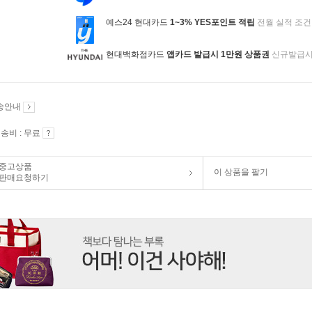
예스24 현대카드
1~3% YES포인트 적립
전월 실적 조건
현대백화점카드
앱카드 발급시 1만원 상품권
신규발급
송안내
송비 : 무료
중고상품
이 상품을 팔기
판매요청하기