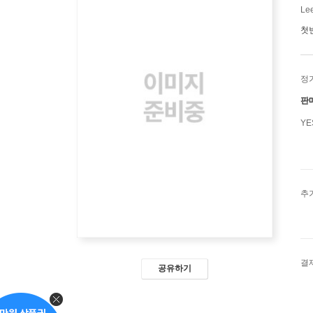
Le
첫
정
판
Y
추
결
공유하기