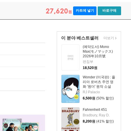
27,620
카트에 넣기
바로구매
원
이 분야 베스트셀러
더보기
(예약도서) Mono
Max(モノマックス)
2026年10月號
편집부
18,520
원
Wonder (미국판) : 줄
리아 로버츠 주연 영
화 '원더' 원작 소설
RJ Palacio
6,500
원
(50% 할인)
Fahrenheit 451
Bradbury, Ray D.
8,200
원
(41% 할인)