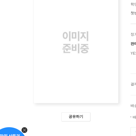
학
첫
정
판
Y
결
배
공유하기
배