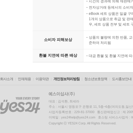
시간의 경과에 의해 재판매가
전자상거래 등에서의 소비자
eBook 세트 상품은 일괄 
1개의 상품으로 취급 및 판매
우, 세트 상품 전부 및 세트
상품의 불량에 의한 반품, 교
소비자 피해보상
준하여 처리됨
환불 지연에 따른 배상
대금 환불 및 환불 지연에 
회사소개
인재채용
이용약관
개인정보처리방침
청소년보호정책
도서홍보안내
대표 : 김석환, 최세라
주소 : 서울시 영등포구 은행로 11, 5층~6층(여의도동,일신
사업자등록번호 : 229-81-37000 통신판매업신고 : 제 200
이메일 : yes24help@yes24.com 호스팅 서비스사업자 :
Copyright ⓒ YES24 Corp. All Rights Reserved.