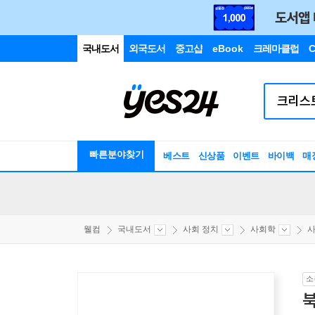
국내도서
외국도서
중고샵
eBook
크레마클럽
C
빠른분야찾기
베스트
신상품
이벤트
바이백
매
웰컴
국내도서
사회 정치
사회학
소
북