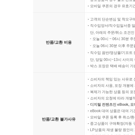
모바일 쿠폰의 경우 유효기간(
고객의 단순변심 및 착오구
직수입양서/직수입일서중 일
단, 아래의 주문/취소 조건인
오늘 00시 ~ 06시 30분 
반품/교환 비용
오늘 06시 30분 이후 주문
직수입 음반/영상물/기프트 
단, 당일 00시~13시 사이
박스 포장은 택배 배송이 가
소비자의 책임 있는 사유로 
소비자의 사용, 포장 개봉에 
복제가 가능한 상품 등의 포장을 
소비자의 요청에 따라 개별
디지털 컨텐츠인 eBook, 
eBook 대여 상품은 대여 기
모바일 쿠폰 등록 후 취소/환
반품/교환 불가사유
중고상품이 구매확정(자동 
LP상품의 재생 불량 원인이 기